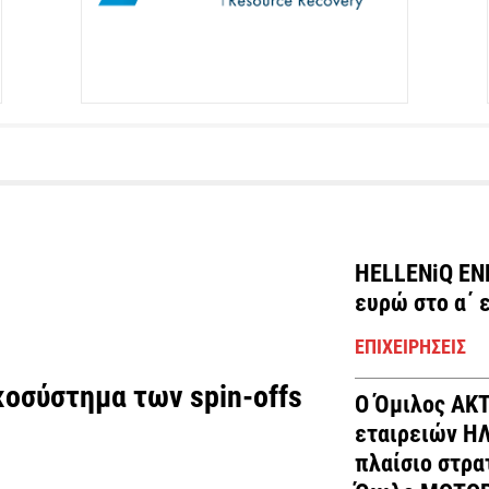
HELLENiQ ENE
ευρώ στο α΄ 
ΕΠΙΧΕΙΡΉΣΕΙΣ
οσύστημα των spin-offs
Ο Όμιλος AKT
εταιρειών Η
πλαίσιο στρα