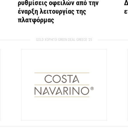
ρυθμίσεις οφειλών από την
Δ
έναρξη λειτουργίας της
ε
πλατφόρμας
GOLD ΧΟΡΗΓΟΙ GREEN DEAL GREECE '25