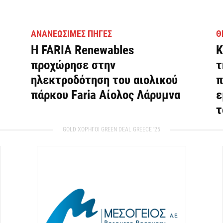
ΑΝΑΝΕΏΣΙΜΕΣ ΠΗΓΈΣ
Θ
Η FARIA Renewables
Κ
προχώρησε στην
τ
ηλεκτροδότηση του αιολικού
π
πάρκου Faria Αίολος Λάρυμνα
ε
τ
GOLD ΧΟΡΗΓΟΙ GREEN DEAL GREECE '25