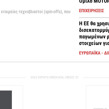
Όμιλο ΜΟΤΟΡ
ΕΠΙΧΕΙΡΉΣΕΙΣ
 εταιρείες-τεχνοβλαστοί (spin-offs), που
Η ΕΕ θα χρησ
δισεκατομμύ
παγωμένων ρ
στοιχείων γι
ΕΥΡΩΠΑΪΚΆ - Δ
GOLD ΧΟΡΗΓΟΙ GREEN DEAL GREECE '25