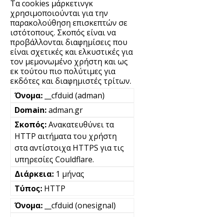
Τα cookies μάρκετινγκ
χρησιμοποιούνται για την
παρακολούθηση επισκεπτών σε
ιστότοπους. Σκοπός είναι να
προβάλλονται διαφημίσεις που
είναι σχετικές και ελκυστικές για
τον μεμονωμένο χρήστη και ως
εκ τούτου πιο πολύτιμες για
εκδότες και διαφημιστές τρίτων.
__cfduid (adman)
adman.gr
Ανακατευθύνει τα
HTTP αιτήματα του χρήστη
στα αντίστοιχα HTTPS για τις
υπηρεσίες Couldflare.
1 μήνας
HTTP
__cfduid (onesignal)