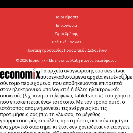
Η Deloitte Ελλάδος αποκλειστικός
χρηματοοικονομικός σύμβουλος του Ομίλου ΔΕΗ
Ποιοι είμαστε
για τη στρατηγική είσοδό του...
Επικοινωνία
7 Αυγούστου 2026
Όροι Χρήσης
Πολιτική Cookies
Πολιτική Προστασίας Προσωπικών Δεδομένων
© 2026 Economix – Με την επιφύλαξη παντός δικαιώματος.
Τα αρχεία αναγνώρισης cookies είναι
αυτοεγκαθιστώμενα αρχεία κειμένου, με
σύντομο περιεχόμενο, που αποθηκεύονται επιτρεπτά
στον ηλεκτρονικό υπολογιστή ή άλλες ηλεκτρονικές
συσκευές (λ.χ. κινητά τηλέφωνα, tablets κ.ο.κ.) του χρήστη,
που επισκέπτεται έναν ιστότοπο. Με τον τρόπο αυτό, ο
ιστότοπος απομνημονεύει τις ενέργειες και τις
προτιμήσεις σας (π.χ. τη γλώσσα, το μέγεθος
γραμματοσειράς και άλλες προτιμήσεις απεικόνισης) για
ένα χρονικό διάστημα, κι έτσι δεν χρειάζεται να εισάγετε
τις προτιμήσεις αυτές κάθε φορά που επισκέπτεστε τον