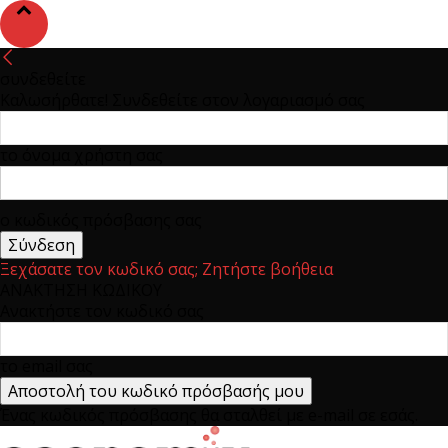
συνδεθείτε
Καλωσήρθατε! Συνδεθείτε στον λογαριασμό σας
το όνομα χρήστη σας
ο κωδικός πρόσβασης σας
Ξεχάσατε τον κωδικό σας; Ζητήστε βοήθεια
ΑΝΑΚΤΗΣΗ ΚΩΔΙΚΟΥ
Ανακτήστε τον κωδικό σας
το email σας
Ένας κωδικός πρόσβασης θα σταλθεί με e-mail σε εσάς.