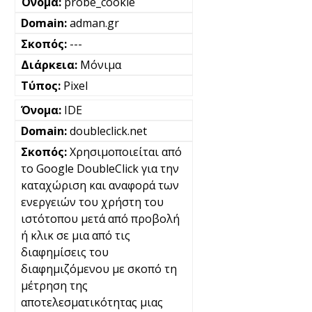
probe_cookie
adman.gr
---
Μόνιμα
Pixel
IDE
doubleclick.net
Χρησιμοποιείται από
το Google DoubleClick για την
καταχώριση και αναφορά των
ενεργειών του χρήστη του
ιστότοπου μετά από προβολή
ή κλικ σε μια από τις
διαφημίσεις του
διαφημιζόμενου με σκοπό τη
μέτρηση της
αποτελεσματικότητας μιας