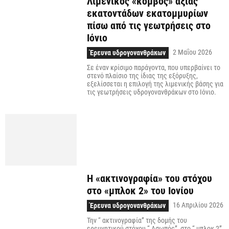
Λιμενικός «κόμβος» αξίας
εκατοντάδων εκατομμυρίων
πίσω από τις γεωτρήσεις στο
Ιόνιο
2 Μαΐου 2026
Έρευνα υδρογονανθράκων
Σε έναν κρίσιμο παράγοντα, που υπερβαίνει το
στενό πλαίσιο της ίδιας της εξόρυξης,
εξελίσσεται η επιλογή της λιμενικής βάσης για
τις γεωτρήσεις υδρογονανθράκων στο Ιόνιο.
Η «ακτινογραφία» του στόχου
στο «μπλοκ 2» του Ιονίου
16 Απριλίου 2026
Έρευνα υδρογονανθράκων
Την “ ακτινογραφία” της δομής του
ερευνητικού στόχου “ Ασωπός”, στο “ μπλοκ 2”