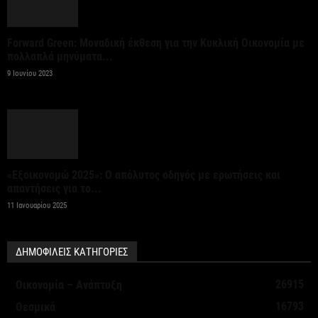
Forward Green: Μοναδική έκθεση για την Κυκλική Οικονομία με
πολλαπλά μηνύματα...
9 Ιουνίου 2023
«Εξοικονομώ 2025»: Ο απόλυτος οδηγός με ερωτήσεις και
απαντήσεις για το...
11 Ιανουαρίου 2025
ΔΗΜΟΦΙΛΕΙΣ ΚΑΤΗΓΟΡΙΕΣ
26915
Οικονομία – Ανάπτυξη
16793
Θεσμικά