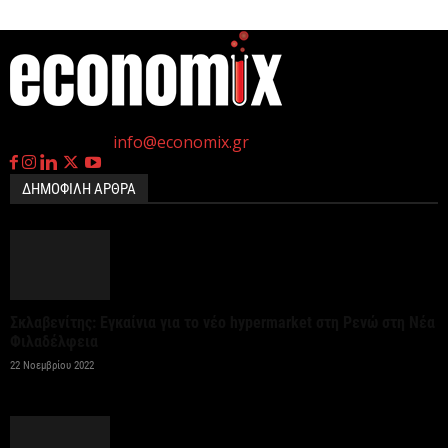
η
Γεννημένοι την 4
Ιουλίου.
Επικοινωνία:
info@economix.gr
ΔΗΜΟΦΙΛΗ ΑΡΘΡΑ
Σκλαβενίτης: Εγκαίνια για το νέο hypermarket στη Ρενώ στη Νέα
Φιλαδέλφεια
22 Νοεμβρίου 2022