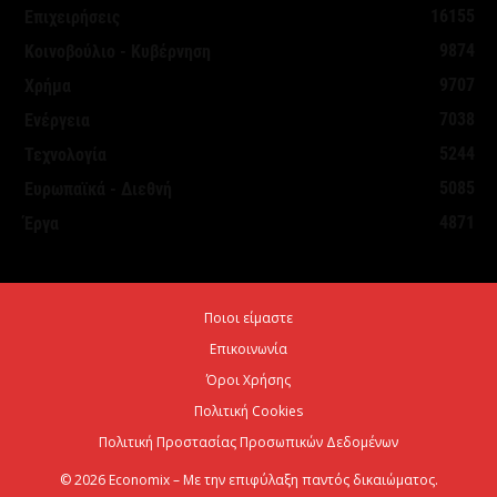
16155
Επιχειρήσεις
9874
Κοινοβούλιο - Κυβέρνηση
9707
Χρήμα
7038
Ενέργεια
5244
Τεχνολογία
5085
Ευρωπαϊκά - Διεθνή
4871
Έργα
Ποιοι είμαστε
Επικοινωνία
Όροι Χρήσης
Πολιτική Cookies
Πολιτική Προστασίας Προσωπικών Δεδομένων
© 2026 Economix – Με την επιφύλαξη παντός δικαιώματος.