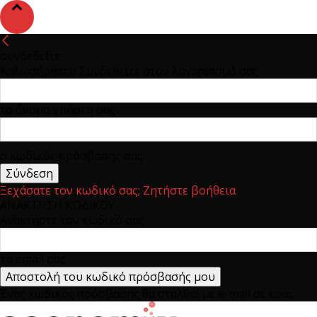
συνδεθείτε
Καλωσήρθατε! Συνδεθείτε στον λογαριασμό σας
το όνομα χρήστη σας
ο κωδικός πρόσβασης σας
Ξεχάσατε τον κωδικό σας; Ζητήστε βοήθεια
ΑΝΑΚΤΗΣΗ ΚΩΔΙΚΟΥ
Ανακτήστε τον κωδικό σας
το email σας
Ένας κωδικός πρόσβασης θα σταλθεί με e-mail σε εσάς.