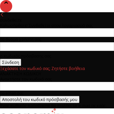
συνδεθείτε
Καλωσήρθατε! Συνδεθείτε στον λογαριασμό σας
το όνομα χρήστη σας
ο κωδικός πρόσβασης σας
Ξεχάσατε τον κωδικό σας; Ζητήστε βοήθεια
ΑΝΑΚΤΗΣΗ ΚΩΔΙΚΟΥ
Ανακτήστε τον κωδικό σας
το email σας
Ένας κωδικός πρόσβασης θα σταλθεί με e-mail σε εσάς.