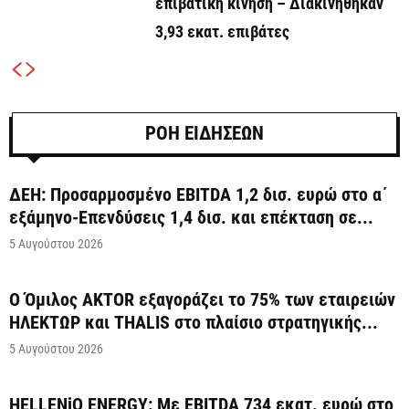
επιβατική κίνηση – Διακινήθηκαν
3,93 εκατ. επιβάτες
ΡΟΗ ΕΙΔΗΣΕΩΝ
ΔΕΗ: Προσαρμοσμένο EBITDA 1,2 δισ. ευρώ στο α΄
εξάμηνο-Επενδύσεις 1,4 δισ. και επέκταση σε...
5 Αυγούστου 2026
Ο Όμιλος AKTOR εξαγοράζει το 75% των εταιρειών
ΗΛΕΚΤΩΡ και THALIS στο πλαίσιο στρατηγικής...
5 Αυγούστου 2026
HELLENiQ ENERGY: Με EBITDA 734 εκατ. ευρώ στο