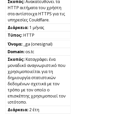
Ανακατευθύνει τα
HTTP αιτήματα του χρήστη
στα αντίστοιχα HTTPS για τις
υπηρεσίες Couldflare.
1 μήνας
HTTP
_ga (onesignal)
os.tc
Καταγράφει ένα
μοναδικό αναγνωριστικό που
χρησιμοποιείται για τη
δημιουργία στατιστικών
δεδομένων σχετικά με τον
τρόπο με τον οποίο ο
επισκέπτης χρησιμοποιεί τον
ιστότοπο.
2 έτη