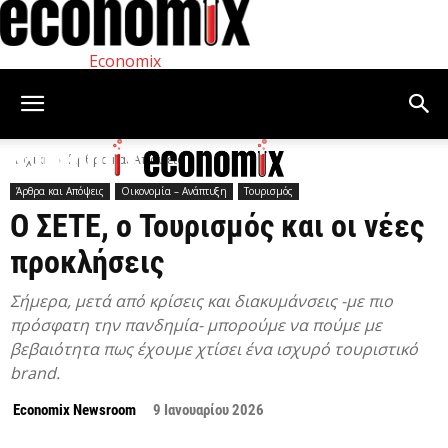
Economix
Αρχική
Άρθρα και Απόψεις
Άρθρα και Απόψεις
Οικονομία – Ανάπτυξη
Τουρισμός
Ο ΣΕΤΕ, ο Τουρισμός και οι νέες
προκλήσεις
Σήμερα, μετά από κρίσεις και διακυμάνσεις -με πιο
πρόσφατη την πανδημία- μπορούμε να πούμε με
βεβαιότητα πως έχουμε χτίσει ένα ισχυρό τουριστικό
brand.
Economix Newsroom
9 Ιανουαρίου 2026