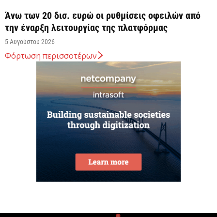
Άνω των 20 δισ. ευρώ οι ρυθμίσεις οφειλών από
την έναρξη λειτουργίας της πλατφόρμας
5 Αυγούστου 2026
Φόρτωση περισσοτέρων
Κυρ. Μητσοτάκης: Η είσοδος της Meridiam
αποτελεί μια πολύ ισχυρή ψήφο εμπιστοσύνης στον
ενεργειακό...
5 Αυγούστου 2026
Great Greek Wines: Το ελληνικό κρασί επιστρέφει
στο Λονδίνο με 40 οινοποιεία και 240...
5 Αυγούστου 2026
Υπογραφή της συμφωνίας για είσοδο της Meridiam
στη GSI για την ηλεκτρική διασύνδεση Ελλάδας–