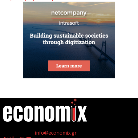
Κ. Χατζηδάκης: Στον κάλαθο των αχρήστων οι
αμφισβητήσεις για το καλώδιο της ηλεκτρικής
διασύνδεσης...
6 Αυγούστου 2026
Κυβερνητική Επιτροπή Βιομηχανίας – Κυρ.
Μητσοτάκης: Η ενίσχυση της παραγωγικής βάσης
αποτελεί στρατηγική προτεραιότητα
6 Αυγούστου 2026
Στην ΑΑΔΕ ο Κυρ. Μητσοτάκης για την εφαρμογή
myAGRO: Η χώρα δεν μπορεί να...
6 Αυγούστου 2026
η
Γεννημένοι την 4
Ιουλίου.
Ένα υποχρεωτικό εθνικό πλαίσιο κανόνων σχετικά
Επικοινωνία:
info@economix.gr
με τις απαιτήσεις ασφάλειας των συστημάτων