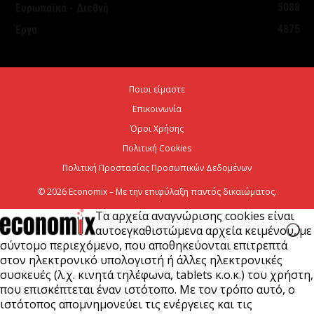
5088
Ευρωπαϊκά - Διεθνή
Νέο ιστορικό ρεκόρ για την AEGEAN τον Ιούλιο με
4875
Έργα
2 εκατομμύρια επιβάτες
6 Αυγούστου 2026
Ποιοι είμαστε
Ψεκασμοί για την καταπολέμηση των κουνουπιών,
Επικοινωνία
στις 10-11-12 Αυγούστου
Όροι Χρήσης
6 Αυγούστου 2026
Πολιτική Cookies
Πολιτική Προστασίας Προσωπικών Δεδομένων
© 2026 Economix – Με την επιφύλαξη παντός δικαιώματος.
Τα αρχεία αναγνώρισης cookies είναι
αυτοεγκαθιστώμενα αρχεία κειμένου, με
σύντομο περιεχόμενο, που αποθηκεύονται επιτρεπτά
στον ηλεκτρονικό υπολογιστή ή άλλες ηλεκτρονικές
συσκευές (λ.χ. κινητά τηλέφωνα, tablets κ.ο.κ.) του χρήστη,
που επισκέπτεται έναν ιστότοπο. Με τον τρόπο αυτό, ο
ιστότοπος απομνημονεύει τις ενέργειες και τις