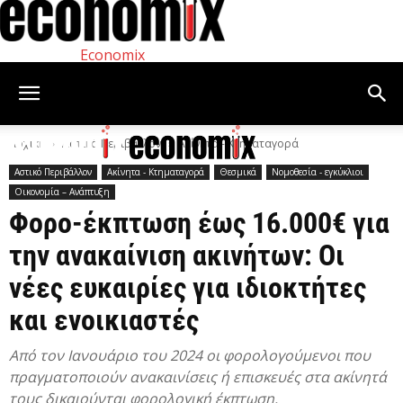
Economix
Αρχική
Αστικό Περιβάλλον
Ακίνητα - Κτηματαγορά
Αστικό Περιβάλλον
Ακίνητα - Κτηματαγορά
Θεσμικά
Νομοθεσία - εγκύκλιοι
Οικονομία – Ανάπτυξη
Φορο-έκπτωση έως 16.000€ για
την ανακαίνιση ακινήτων: Οι
νέες ευκαιρίες για ιδιοκτήτες
και ενοικιαστές
Από τον Ιανουάριο του 2024 οι φορολογούμενοι που
πραγματοποιούν ανακαινίσεις ή επισκευές στα ακίνητά
τους δικαιούνται φορολογική έκπτωση.