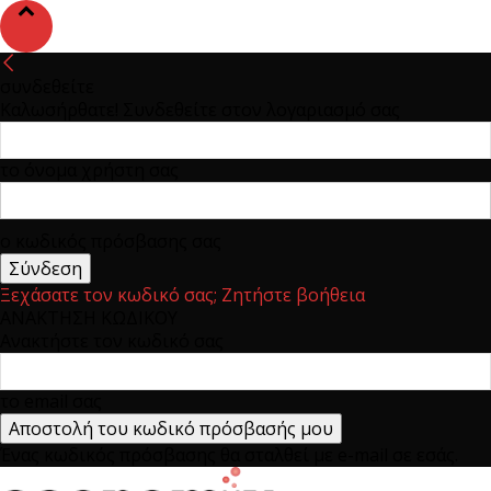
συνδεθείτε
Καλωσήρθατε! Συνδεθείτε στον λογαριασμό σας
το όνομα χρήστη σας
ο κωδικός πρόσβασης σας
Ξεχάσατε τον κωδικό σας; Ζητήστε βοήθεια
ΑΝΑΚΤΗΣΗ ΚΩΔΙΚΟΥ
Ανακτήστε τον κωδικό σας
το email σας
Ένας κωδικός πρόσβασης θα σταλθεί με e-mail σε εσάς.