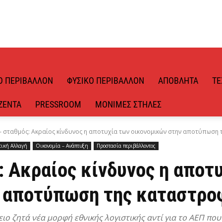
Ό ΠΕΡΙΒΆΛΛΟΝ
ΦΥΣΙΚΌ ΠΕΡΙΒΆΛΛΟΝ
ΑΠΌΒΛΗΤΑ
ΤΕ
ΖΈΝΤΑ
PRESSROOM
ΜΌΝΙΜΕΣ ΣΤΉΛΕΣ
– σταθμός: Ακραίος κίνδυνος η αποτυχία των οικονομικών στην αποτύπωση τη
τική Αλλαγή
Οικονομία – Ανάπτυξη
Προστασία περιβάλλοντος
 Ακραίος κίνδυνος η αποτ
 αποτύπωση της καταστρο
ο ζητά νέα μορφή εθνικής λογιστικής αντί για το ΑΕΠ που