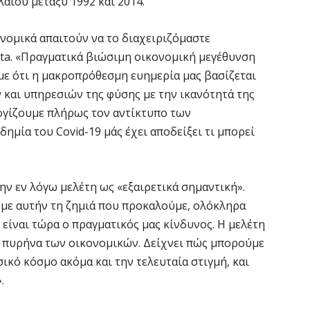
ίου μεταξύ 1992 και 2014.
Ε
α
κονομικά απαιτούν να το διαχειριζόμαστε
6 
ta. «Πραγματικά βιώσιμη οικονομική μεγέθυνση
με ότι η μακροπρόθεσμη ευημερία μας βασίζεται
Ο
και υπηρεσιών της φύσης με την ικανότητά της
δ
Ε
λογίζουμε πλήρως τον αντίκτυπο των
6 
ημία του Covid-19 μάς έχει αποδείξει τι μπορεί
C
ε
ην εν λόγω μελέτη ως «εξαιρετικά σημαντική».
υμε αυτήν τη ζημιά που προκαλούμε, ολόκληρα
6 
είναι τώρα ο πραγματικός μας κίνδυνος. Η μελέτη
ν πυρήνα των οικονομικών. Δείχνει πώς μπορούμε
Β
κ
κό κόσμο ακόμα και την τελευταία στιγμή, και
.
6 