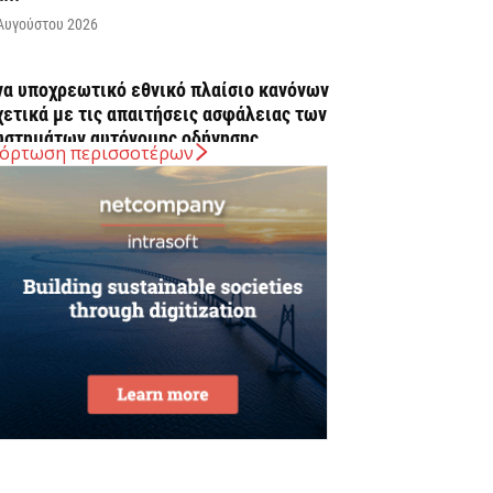
Αυγούστου 2026
να υποχρεωτικό εθνικό πλαίσιο κανόνων
χετικά με τις απαιτήσεις ασφάλειας των
υστημάτων αυτόνομης οδήγησης...
όρτωση περισσοτέρων
Αυγούστου 2026
λοβακία: Ρεκόρ υψηλής θερμοκρασίας με
2,2 βαθμούς Κελσίου
Αυγούστου 2026
εκινούν τα δοκιμαστικά δρομολόγια στην
πέκταση του μετρό προς Καλαμαριά
Αυγούστου 2026
ρηματοδότηση 204,6 εκατ. ευρώ από το