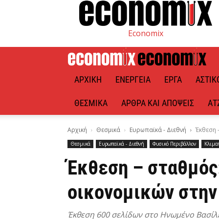
Economix
ΑΡΧΙΚΉ
ΕΝΈΡΓΕΙΑ
ΈΡΓΑ
ΑΣΤΙΚ
ΘΕΣΜΙΚΆ
ΆΡΘΡΑ ΚΑΙ ΑΠΌΨΕΙΣ
ΑΤ
Αρχική
Θεσμικά
Ευρωπαϊκά - Διεθνή
Έκθεση 
Θεσμικά
Ευρωπαϊκά - Διεθνή
Φυσικό Περιβάλλον
Κλιμα
Έκθεση – σταθμός:
οικονομικών στην
Έκθεση 600 σελίδων στο Ηνωμένο Βασίλει