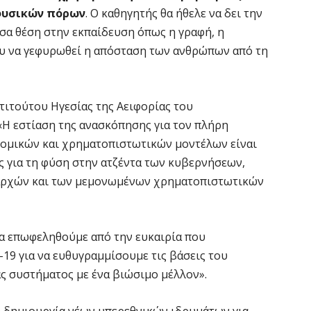
φυσικών πόρων
. Ο καθηγητής θα ήθελε να δει την
Ό
σα θέση στην εκπαίδευση όπως η γραφή, η
ε
0,
ου να γεφυρωθεί η απόσταση των ανθρώπων από τη
6 
στιτούτου Ηγεσίας της Αειφορίας του
Ο
ε
«Η εστίαση της ανασκόπησης για τον πλήρη
ομικών και χρηματοπιστωτικών μοντέλων είναι
6 
ης για τη φύση στην ατζέντα των κυβερνήσεων,
αρχών και των μεμονωμένων χρηματοπιστωτικών
Ά
m
π
6 
 να επωφεληθούμε από την ευκαιρία που
-19 για να ευθυγραμμίσουμε τις βάσεις του
ς συστήματος με ένα βιώσιμο μέλλον».