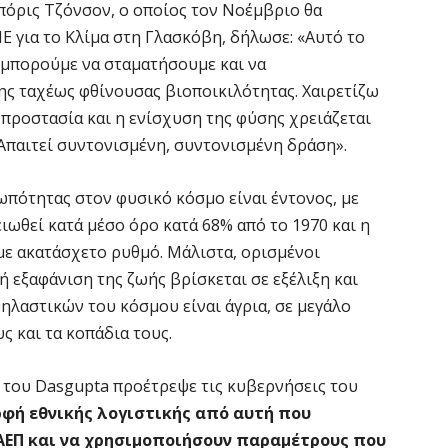
όρις Τζόνσον, ο οποίος τον Νοέμβριο θα
Ο
 για το Κλίμα στη Γλασκόβη, δήλωσε: «Αυτό το
σ
ν μπορούμε να σταματήσουμε και να
6 
ης ταχέως φθίνουσας βιοποικιλότητας. Χαιρετίζω
η προστασία και η ενίσχυση της φύσης χρειάζεται
Ν
 Απαιτεί συντονισμένη, συντονισμένη δράση».
Ι
6 
ρωπότητας στον φυσικό κόσμο είναι έντονος, με
ωθεί κατά μέσο όρο κατά 68% από το 1970 και η
Ψ
με ακατάσχετο ρυθμό. Μάλιστα, ορισμένοι
κ
ή εξαφάνιση της ζωής βρίσκεται σε εξέλιξη και
6 
θηλαστικών του κόσμου είναι άγρια, σε μεγάλο
 και τα κοπάδια τους.
Α
χ
η του Dasgupta προέτρεψε τις κυβερνήσεις του
Ο
ρφή εθνικής λογιστικής από αυτή που
6 
 ΑΕΠ και να χρησιμοποιήσουν παραμέτρους που