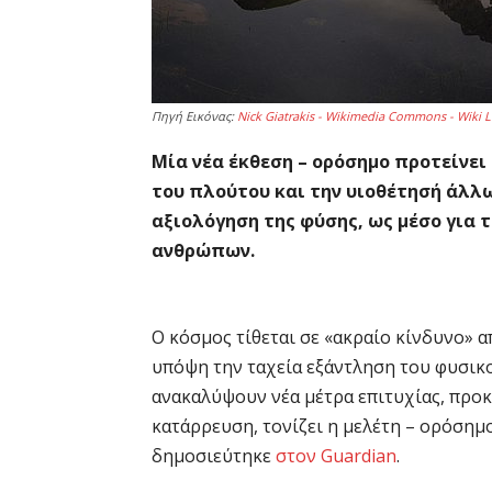
Πηγή Εικόνας:
Nick Giatrakis - Wikimedia Commons - Wiki L
Μία νέα έκθεση – ορόσημο προτείνει
του πλούτου και την υιοθέτησή άλλ
αξιολόγηση της φύσης, ως μέσο για 
ανθρώπων.
Ο κόσμος τίθεται σε «ακραίο κίνδυνο» 
υπόψη την ταχεία εξάντληση του φυσικο
ανακαλύψουν νέα μέτρα επιτυχίας, προ
κατάρρευση, τονίζει η μελέτη – ορόσημ
δημοσιεύτηκε
στον Guardian
.