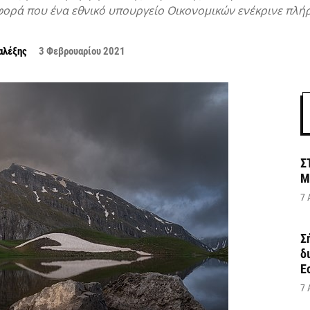
ορά που ένα εθνικό υπουργείο Οικονομικών ενέκρινε πλήρ
αλέξης
3 Φεβρουαρίου 2021
Σ
Μ
7 
Σ
δ
Ε
7 