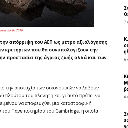
Σ
Θ
7 
oves Earth 2018
Κ
 την απόρριψη του ΑΕΠ ως μέτρο αξιολόγησης
ο
ων κριτηρίων που θα συνυπολογίζουν την
η
την προστασία της άγριας ζωής αλλά και των
6 
Κ
Μ
από την αποτυχία των οικονομικών να λάβουν
β
ύ πλούτου του πλανήτη και γι΄ αυτό πρέπει να
6 
κειμένου να αποφευχθεί μια καταστροφική
ο του Πανεπιστημίου του Cambridge, η οποία
Σ
ε
να