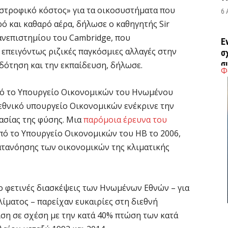
αστροφικό κόστος» για τα οικοσυστήματα που
6 
 και καθαρό αέρα, δήλωσε ο καθηγητής Sir
ανεπιστημίου του Cambridge, που
Έ
 επειγόντως ριζικές παγκόσμιες αλλαγές στην
σ
σ
δότηση και την εκπαίδευση, δήλωσε.
Φ
6 
ό το Υπουργείο Οικονομικών του Ηνωμένου
 εθνικό υπουργείο Οικονομικών ενέκρινε την
Σ
ασίας της φύσης. Μια
παρόμοια έρευνα του
4
πό το Υπουργείο Οικονομικών του ΗΒ το 2006,
6 
ατανόησης των οικονομικών της κλιματικής
Ξ
ε
ύο φετινές διασκέψεις των Ηνωμένων Εθνών – για
6 
λίματος – παρείχαν ευκαιρίες στη διεθνή
ιση σε σχέση με την κατά 40% πτώση των κατά
Χ