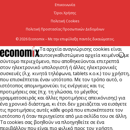
Επικοινωνία
Viohalco: Ισχυρές επιδόσεις το πρώτο εξάμηνο του
2026
Όροι Χρήσης
Πολιτική Cookies
6 Αυγούστου 2026
Πολιτική Προστασίας Προσωπικών Δεδομένων
© 2026 Economix – Με την επιφύλαξη παντός δικαιώματος.
Τα αρχεία αναγνώρισης cookies είναι
αυτοεγκαθιστώμενα αρχεία κειμένου, με
σύντομο περιεχόμενο, που αποθηκεύονται επιτρεπτά
στον ηλεκτρονικό υπολογιστή ή άλλες ηλεκτρονικές
συσκευές (λ.χ. κινητά τηλέφωνα, tablets κ.ο.κ.) του χρήστη,
που επισκέπτεται έναν ιστότοπο. Με τον τρόπο αυτό, ο
ιστότοπος απομνημονεύει τις ενέργειες και τις
προτιμήσεις σας (π.χ. τη γλώσσα, το μέγεθος
γραμματοσειράς και άλλες προτιμήσεις απεικόνισης) για
ένα χρονικό διάστημα, κι έτσι δεν χρειάζεται να εισάγετε
τις προτιμήσεις αυτές κάθε φορά που επισκέπτεστε τον
ιστότοπο ή όταν περιηγείστε από μια σελίδα του σε άλλη.
Τα cookies σας βοηθούν να πλοηγηθείτε σε ένα
περιβάλλον που είναι πιο φιλικό προς τον χρήστη.