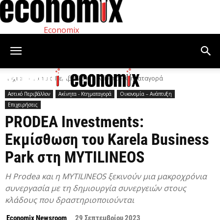
Economix
Αρχική
Αστικό Περιβάλλον
Ακίνητα - Κτηματαγορά
Αστικό Περιβάλλον
Ακίνητα - Κτηματαγορά
Οικονομία – Ανάπτυξη
Επιχειρήσεις
PRODEA Investments:
Εκμίσθωση του Karela Business
Park στη MYTILINEOS
Η Prodea και η MYTILINEOS ξεκινούν μια μακροχρόνια
συνεργασία με τη δημιουργία συνεργειών στους
κλάδους που δραστηριοποιούνται
Economix Newsroom
29 Σεπτεμβρίου 2023