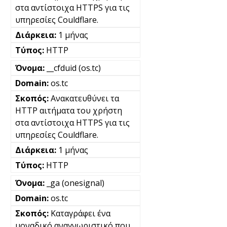
στα αντίστοιχα HTTPS για τις
υπηρεσίες Couldflare.
1 μήνας
HTTP
__cfduid (os.tc)
os.tc
Ανακατευθύνει τα
HTTP αιτήματα του χρήστη
στα αντίστοιχα HTTPS για τις
υπηρεσίες Couldflare.
1 μήνας
HTTP
_ga (onesignal)
os.tc
Καταγράφει ένα
μοναδικό αναγνωριστικό που