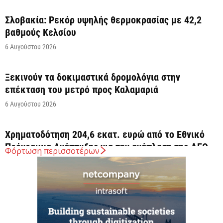
Σλοβακία: Ρεκόρ υψηλής θερμοκρασίας με 42,2
βαθμούς Κελσίου
6 Αυγούστου 2026
Ξεκινούν τα δοκιμαστικά δρομολόγια στην
επέκταση του μετρό προς Καλαμαριά
6 Αυγούστου 2026
Χρηματοδότηση 204,6 εκατ. ευρώ από το Εθνικό
Πρόγραμμα Ανάπτυξης για την ανάπλαση της ΔΕΘ
Φόρτωση περισσοτέρων
6 Αυγούστου 2026
ΟΠΕΚΑ: Αύριο η δεύτερη πληρωμή των δικαιούχων
του Λογαριασμού Αγροτικής Εστίας
6 Αυγούστου 2026