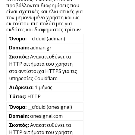
προβάλλονται διαφημίσεις που
είναι σχετικές και ελκυστικές για
τον μεμονωμένο χρήστη και ως
εκ τούτου πιο πολύτιμες για
εκδότες και διαφημιστές τρίτων.
__cfduid (adman)
adman.gr
Ανακατευθύνει τα
HTTP αιτήματα του χρήστη
στα αντίστοιχα HTTPS για τις
υπηρεσίες Couldflare.
1 μήνας
HTTP
__cfduid (onesignal)
onesignal.com
Ανακατευθύνει τα
HTTP αιτήματα του χρήστη