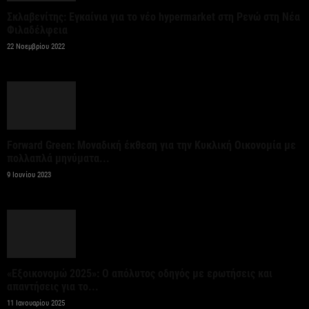
6 Αυγούστου 2026
Σκλαβενίτης: Εγκαίνια για το νέο hypermarket στη Ρενώ στη Νέα
Φιλαδέλφεια
Ψεκασμοί για την καταπολέμηση των κουνουπιών,
22 Νοεμβρίου 2022
στις 10-11-12 Αυγούστου
6 Αυγούστου 2026
Αίρεται η προληπτική σύσταση για μη χρήση του
νερού στη Σίβηρη – Ολοκληρώθηκαν οι...
Forward Green: Μοναδική έκθεση για την Κυκλική Οικονομία με
πολλαπλά μηνύματα...
6 Αυγούστου 2026
9 Ιουνίου 2023
Όμιλος JUMBO: Καθαρά κέρδη 320 εκατ. ευρώ για
το 2025 – Διανομή μερίσματος 0,70...
6 Αυγούστου 2026
«Εξοικονομώ 2025»: Ο απόλυτος οδηγός με ερωτήσεις και
Οκτώ νέα οχήματα μεταφοράς
απαντήσεις για το...
εμπορευματοκιβωτίων για τον ΟΛΘ
11 Ιανουαρίου 2025