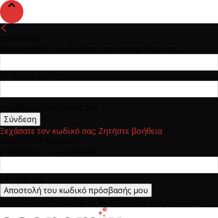
συνδεθείτε
Καλωσήρθατε! Συνδεθείτε στον λογαριασμό σας
το όνομα χρήστη σας
ο κωδικός πρόσβασης σας
Ξεχάσατε τον κωδικό σας; Ζητήστε βοήθεια
ΑΝΑΚΤΗΣΗ ΚΩΔΙΚΟΥ
Ανακτήστε τον κωδικό σας
το email σας
Ένας κωδικός πρόσβασης θα σταλθεί με e-mail σε εσάς.