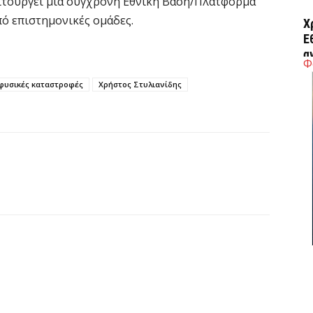
ιτουργεί μια σύγχρονη Εθνική Βάση/Πλατφόρμα
ό επιστημονικές ομάδες.
Χ
Ε
α
Φ
6 
φυσικές καταστροφές
Χρήστος Στυλιανίδης
Ο
δ
Ε
6 
C
ε
6 
Β
κ