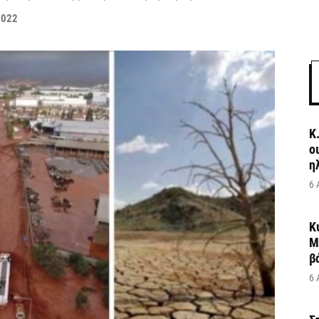
2022
Κ
ο
η
6 
Κ
Μ
β
6 