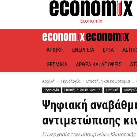
Economix
ΑΡΧΙΚΉ
ΕΝΈΡΓΕΙΑ
ΈΡΓΑ
ΑΣΤΙΚ
ΘΕΣΜΙΚΆ
ΆΡΘΡΑ ΚΑΙ ΑΠΌΨΕΙΣ
ΑΤ
Αρχική
Τεχνολογία
Επιστήμη και καινοτομία
Τεχνολογία
Επιστήμη και καινοτομία
Θεσμικά
Κοινοβού
Ψηφιακή αναβάθμ
αντιμετώπισης κι
Συνεργασία των υπουργείων Κλιματικής