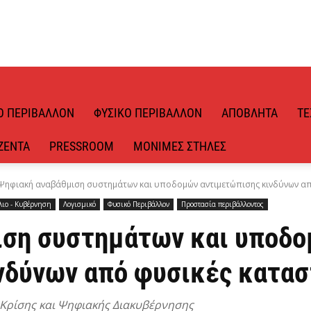
Ό ΠΕΡΙΒΆΛΛΟΝ
ΦΥΣΙΚΌ ΠΕΡΙΒΆΛΛΟΝ
ΑΠΌΒΛΗΤΑ
ΤΕ
ΖΈΝΤΑ
PRESSROOM
ΜΌΝΙΜΕΣ ΣΤΉΛΕΣ
Ψηφιακή αναβάθμιση συστημάτων και υποδομών αντιμετώπισης κινδύνων α
λιο - Κυβέρνηση
Λογισμικό
Φυσικό Περιβάλλον
Προστασία περιβάλλοντος
ιση συστημάτων και υποδ
νδύνων από φυσικές κατα
 Κρίσης και Ψηφιακής Διακυβέρνησης