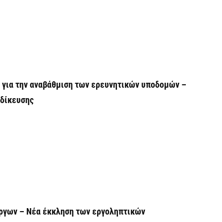
6 
Ό
ε
0,
6 
ώ για την αναβάθμιση των ερευνητικών υποδομών –
ιδίκευσης
Ο
ε
6 
Ά
m
π
6 
έργων – Νέα έκκληση των εργοληπτικών
Υ