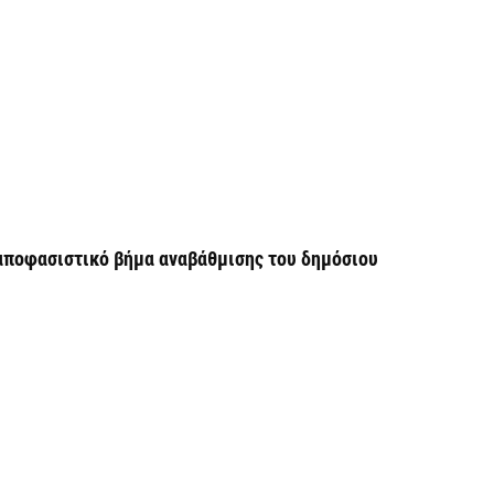
Π
H
6 
Υ
ε
ε
6 
 αποφασιστικό βήμα αναβάθμισης του δημόσιου
V
ε
6 