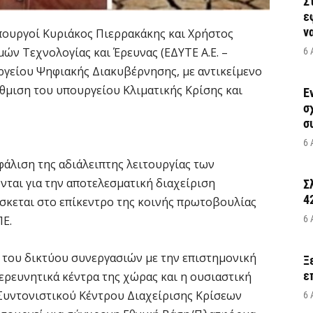
Σ
ε
να
ουργοί Κυριάκος Πιερρακάκης και Χρήστος
ών Τεχνολογίας και Έρευνας (ΕΔΥΤΕ Α.Ε. –
6 
γείου Ψηφιακής Διακυβέρνησης, με αντικείμενο
θμιση του υπουργείου Κλιματικής Κρίσης και
Έ
σ
σ
6 
φάλιση της αδιάλειπτης λειτουργίας των
ται για την αποτελεσματική διαχείριση
Σ
4
σκεται στο επίκεντρο της κοινής πρωτοβουλίας
ΠΕ.
6 
 του δικτύου συνεργασιών με την επιστημονική
Ξ
ε
α ερευνητικά κέντρα της χώρας και η ουσιαστική
Συντονιστικού Κέντρου Διαχείρισης Κρίσεων
6 