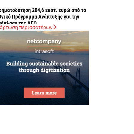
ρηματοδότηση 204,6 εκατ. ευρώ από το
θνικό Πρόγραμμα Ανάπτυξης για την
νάπλαση της ΔΕΘ
όρτωση περισσοτέρων
Αυγούστου 2026
ΠΕΚΑ: Αύριο η δεύτερη πληρωμή των
ικαιούχων του Λογαριασμού Αγροτικής
στίας
Αυγούστου 2026
rediaBank: Στα 53,6 εκατ. ευρώ τα
παναλαμβανόμενα λειτουργικά κέρδη
Αυγούστου 2026
ιομηχανία: επίθεση ουσίας από ΕΛΑΣ σε
υβέρνηση Μητσοτάκη