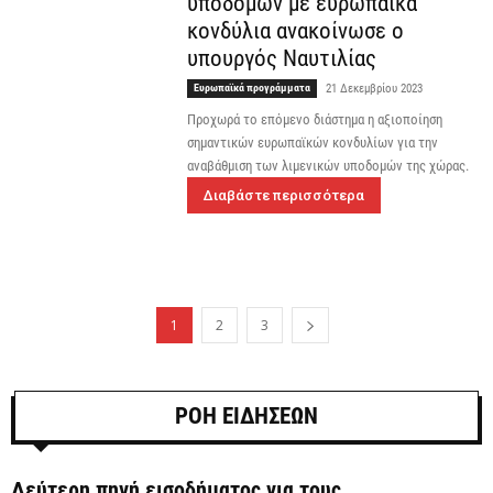
υποδομών με ευρωπαϊκά
κονδύλια ανακοίνωσε ο
υπουργός Ναυτιλίας
Ευρωπαϊκά προγράμματα
21 Δεκεμβρίου 2023
Προχωρά το επόμενο διάστημα η αξιοποίηση
σημαντικών ευρωπαϊκών κονδυλίων για την
αναβάθμιση των λιμενικών υποδομών της χώρας.
Διαβάστε περισσότερα
1
2
3
ΡΟΗ ΕΙΔΗΣΕΩΝ
Δεύτερη πηγή εισοδήματος για τους