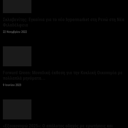
Σταύρος Καλαφάτης: «Έχουμε δημιουργήσει 20.000
Σκλαβενίτης: Εγκαίνια για το νέο hypermarket στη Ρενώ στη Νέα
νέες θέσεις εργασίας υψηλής εξειδίκευσης τα
Φιλαδέλφεια
τελευταία επτά χρόνια...
22 Νοεμβρίου 2022
7 Αυγούστου 2026
Θεσσαλονίκη: Οι αλλαγές στις λεωφορειακές
γραμμές που θα ισχύσουν με τη λειτουργία της
επέκτασης...
Forward Green: Μοναδική έκθεση για την Κυκλική Οικονομία με
πολλαπλά μηνύματα...
7 Αυγούστου 2026
9 Ιουνίου 2023
Υποχώρησε στο 3,4% ο πληθωρισμός τον Ιούλιο
7 Αυγούστου 2026
«Γιατί οι Τούρκοι συρρέουν στα ελληνικά νησιά;»
«Εξοικονομώ 2025»: Ο απόλυτος οδηγός με ερωτήσεις και