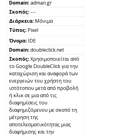
adman.gr
---
Μόνιμα
Pixel
IDE
doubleclick.net
Χρησιμοποιείται από
το Google DoubleClick για την
καταχώριση και αναφορά των
ενεργειών του χρήστη του
ιστότοπου μετά από προβολή
ή κλικ σε μια από τις
διαφημίσεις του
διαφημιζόμενου με σκοπό τη
μέτρηση της
αποτελεσματικότητας μιας
διαφήμισης και την