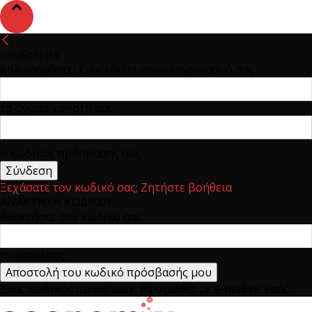
συνδεθείτε
Καλωσήρθατε! Συνδεθείτε στον λογαριασμό σας
το όνομα χρήστη σας
ο κωδικός πρόσβασης σας
Ξεχάσατε τον κωδικό σας; Ζητήστε βοήθεια
ΑΝΑΚΤΗΣΗ ΚΩΔΙΚΟΥ
Ανακτήστε τον κωδικό σας
το email σας
Ένας κωδικός πρόσβασης θα σταλθεί με e-mail σε εσάς.