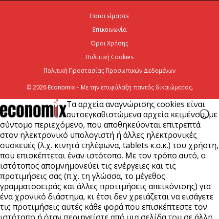
χρηματοοικονομικός σύμβουλος του Ομίλου ΔΕΗ
Ποιοι είμαστε
για τη στρατηγική είσοδό του...
Επικοινωνία
7 Αυγούστου 2026
Όροι Χρήσης
Πολιτική Cookies
Πολιτική Προστασίας Προσωπικών Δεδομένων
© 2026 Economix – Με την επιφύλαξη παντός δικαιώματος.
Τα αρχεία αναγνώρισης cookies είναι
αυτοεγκαθιστώμενα αρχεία κειμένου, με
σύντομο περιεχόμενο, που αποθηκεύονται επιτρεπτά
στον ηλεκτρονικό υπολογιστή ή άλλες ηλεκτρονικές
συσκευές (λ.χ. κινητά τηλέφωνα, tablets κ.ο.κ.) του χρήστη,
που επισκέπτεται έναν ιστότοπο. Με τον τρόπο αυτό, ο
ιστότοπος απομνημονεύει τις ενέργειες και τις
προτιμήσεις σας (π.χ. τη γλώσσα, το μέγεθος
γραμματοσειράς και άλλες προτιμήσεις απεικόνισης) για
ένα χρονικό διάστημα, κι έτσι δεν χρειάζεται να εισάγετε
τις προτιμήσεις αυτές κάθε φορά που επισκέπτεστε τον
ιστότοπο ή όταν περιηγείστε από μια σελίδα του σε άλλη.