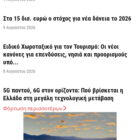
Στα 15 δισ. ευρώ ο στόχος για νέα δάνεια το 2026
9 Αυγούστου 2026
Ειδικό Χωροταξικό για τον Τουρισμό: Οι νέοι
κανόνες για επενδύσεις, νησιά και προορισμούς
υπό...
8 Αυγούστου 2026
5G παντού, 6G στον ορίζοντα: Πού βρίσκεται η
Ελλάδα στη μεγάλη τεχνολογική μετάβαση
8 Αυγούστου 2026
Φόρτωση περισσοτέρων
Διευρύνεται η εθνική πρωτοβουλία για τις τιμές
στο ράφι των σούπερ μάρκετ