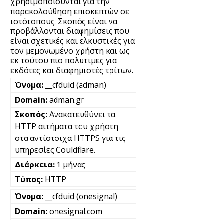
χρησιμοποιούνται για την
παρακολούθηση επισκεπτών σε
ιστότοπους. Σκοπός είναι να
προβάλλονται διαφημίσεις που
είναι σχετικές και ελκυστικές για
τον μεμονωμένο χρήστη και ως
εκ τούτου πιο πολύτιμες για
εκδότες και διαφημιστές τρίτων.
__cfduid (adman)
adman.gr
Ανακατευθύνει τα
HTTP αιτήματα του χρήστη
στα αντίστοιχα HTTPS για τις
υπηρεσίες Couldflare.
1 μήνας
HTTP
__cfduid (onesignal)
onesignal.com