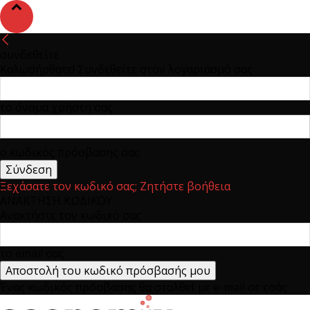
συνδεθείτε
Καλωσήρθατε! Συνδεθείτε στον λογαριασμό σας
το όνομα χρήστη σας
ο κωδικός πρόσβασης σας
Ξεχάσατε τον κωδικό σας; Ζητήστε βοήθεια
ΑΝΑΚΤΗΣΗ ΚΩΔΙΚΟΥ
Ανακτήστε τον κωδικό σας
το email σας
Ένας κωδικός πρόσβασης θα σταλθεί με e-mail σε εσάς.