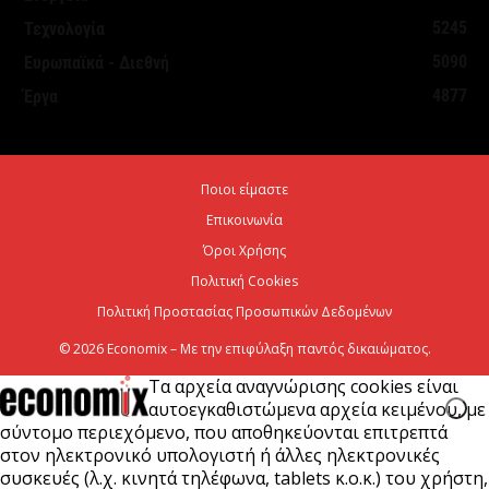
Στήριξη σε περισσότερους από 1.600 φοιτητές του
5245
Τεχνολογία
Πανεπιστημίου Κρήτης με 3,358 εκατ. ευρώ για...
5090
Ευρωπαϊκά - Διεθνή
7 Αυγούστου 2026
4877
Έργα
Η Deloitte Ελλάδος αποκλειστικός
χρηματοοικονομικός σύμβουλος του Ομίλου ΔΕΗ
Ποιοι είμαστε
για τη στρατηγική είσοδό του...
Επικοινωνία
7 Αυγούστου 2026
Όροι Χρήσης
Πολιτική Cookies
Πολιτική Προστασίας Προσωπικών Δεδομένων
© 2026 Economix – Με την επιφύλαξη παντός δικαιώματος.
Τα αρχεία αναγνώρισης cookies είναι
αυτοεγκαθιστώμενα αρχεία κειμένου, με
σύντομο περιεχόμενο, που αποθηκεύονται επιτρεπτά
στον ηλεκτρονικό υπολογιστή ή άλλες ηλεκτρονικές
συσκευές (λ.χ. κινητά τηλέφωνα, tablets κ.ο.κ.) του χρήστη,