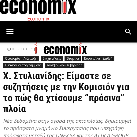
Economix
Αρχική
Οικονομία – Ανάπτυξη
Οικονομία – Ανάπτυξη
Επιχειρήσεις
Θεσμικά
Ευρωπαϊκά - Διεθνή
Ευρωπαϊκά προγράμματα
Κοινοβούλιο - Κυβέρνηση
Χ. Στυλιανίδης: Είμαστε σε
συζητήσεις με την Κομισιόν για
το πώς θα χτίσουμε “πράσινα”
πλοία
Νέα δεδομένα στην αγορά της ακτοπλοΐας, δημιουργεί
το πρόσφατο μνημόνιο Συνεργασίας που υπεγράφη
πρόσφατα μεταξύ της ONEX SA και της ATTICA GROUP.