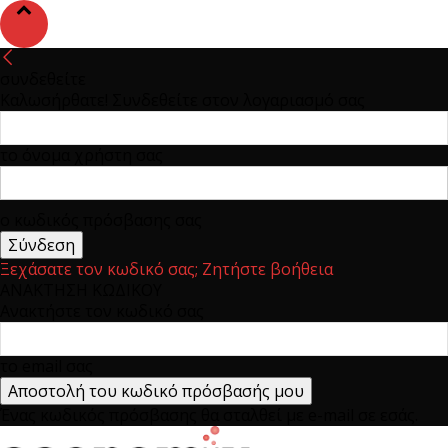
συνδεθείτε
Καλωσήρθατε! Συνδεθείτε στον λογαριασμό σας
το όνομα χρήστη σας
ο κωδικός πρόσβασης σας
Ξεχάσατε τον κωδικό σας; Ζητήστε βοήθεια
ΑΝΑΚΤΗΣΗ ΚΩΔΙΚΟΥ
Ανακτήστε τον κωδικό σας
το email σας
Ένας κωδικός πρόσβασης θα σταλθεί με e-mail σε εσάς.