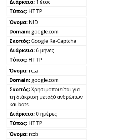
1 έτος
HTTP
NID
google.com
Google Re-Captcha
6 μήνες
HTTP
rc::a
google.com
Χρησιμοποιείται για
τη διάκριση μεταξύ ανθρώπων
και bots.
0 ημέρες
HTTP
rc::b