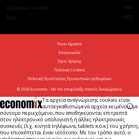
5088
Ευρωπαϊκά - Διεθνή
Νέο ιστορικό ρεκόρ για την AEGEAN τον Ιούλιο με
4875
Έργα
2 εκατομμύρια επιβάτες
6 Αυγούστου 2026
Ποιοι είμαστε
Ψεκασμοί για την καταπολέμηση των κουνουπιών,
Επικοινωνία
στις 10-11-12 Αυγούστου
Όροι Χρήσης
6 Αυγούστου 2026
Πολιτική Cookies
Πολιτική Προστασίας Προσωπικών Δεδομένων
© 2026 Economix – Με την επιφύλαξη παντός δικαιώματος.
Τα αρχεία αναγνώρισης cookies είναι
αυτοεγκαθιστώμενα αρχεία κειμένου, με
σύντομο περιεχόμενο, που αποθηκεύονται επιτρεπτά
στον ηλεκτρονικό υπολογιστή ή άλλες ηλεκτρονικές
συσκευές (λ.χ. κινητά τηλέφωνα, tablets κ.ο.κ.) του χρήστη,
που επισκέπτεται έναν ιστότοπο. Με τον τρόπο αυτό, ο