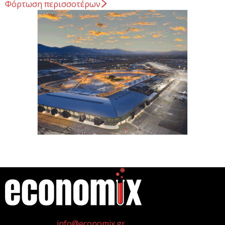
Φόρτωση περισσοτέρων
Κ. Χατζηδάκης: Στον κάλαθο των αχρήστων οι
αμφισβητήσεις για το καλώδιο της ηλεκτρικής
διασύνδεσης...
6 Αυγούστου 2026
Κυβερνητική Επιτροπή Βιομηχανίας – Κυρ.
Μητσοτάκης: Η ενίσχυση της παραγωγικής βάσης
αποτελεί στρατηγική προτεραιότητα
6 Αυγούστου 2026
Στην ΑΑΔΕ ο Κυρ. Μητσοτάκης για την εφαρμογή
myAGRO: Η χώρα δεν μπορεί να...
6 Αυγούστου 2026
η
Γεννημένοι την 4
Ιουλίου.
Ένα υποχρεωτικό εθνικό πλαίσιο κανόνων σχετικά
Επικοινωνία:
info@economix.gr