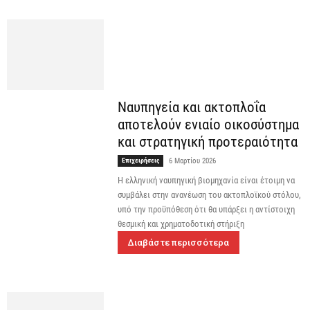
Ναυπηγεία και ακτοπλοΐα
αποτελούν ενιαίο οικοσύστημα
και στρατηγική προτεραιότητα
Επιχειρήσεις
6 Μαρτίου 2026
Η ελληνική ναυπηγική βιομηχανία είναι έτοιμη να
συμβάλει στην ανανέωση του ακτοπλοϊκού στόλου,
υπό την προϋπόθεση ότι θα υπάρξει η αντίστοιχη
θεσμική και χρηματοδοτική στήριξη
Διαβάστε περισσότερα