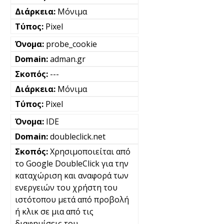
Μόνιμα
Pixel
probe_cookie
adman.gr
---
Μόνιμα
Pixel
IDE
doubleclick.net
Χρησιμοποιείται από
το Google DoubleClick για την
καταχώριση και αναφορά των
ενεργειών του χρήστη του
ιστότοπου μετά από προβολή
ή κλικ σε μια από τις
διαφημίσεις του