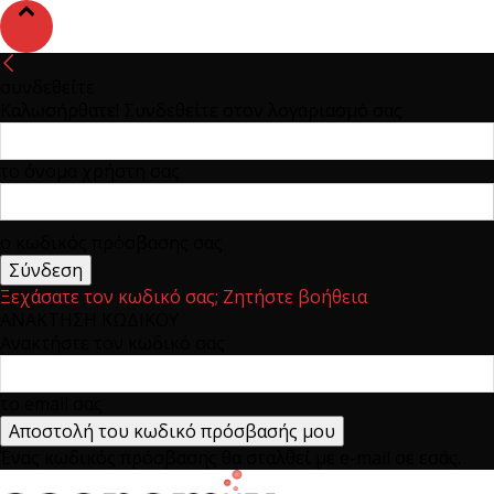
συνδεθείτε
Καλωσήρθατε! Συνδεθείτε στον λογαριασμό σας
το όνομα χρήστη σας
ο κωδικός πρόσβασης σας
Ξεχάσατε τον κωδικό σας; Ζητήστε βοήθεια
ΑΝΑΚΤΗΣΗ ΚΩΔΙΚΟΥ
Ανακτήστε τον κωδικό σας
το email σας
Ένας κωδικός πρόσβασης θα σταλθεί με e-mail σε εσάς.