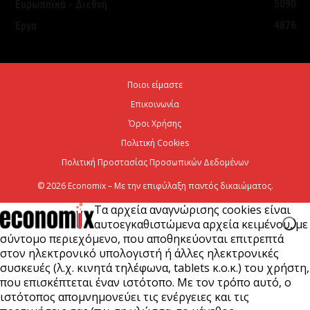
5090
Ευρωπαϊκά - Διεθνή
τουριστική ανάπτυξη
4876
Έργα
7 Αυγούστου 2026
Χρίστος Δήμας: «Προχωρούν τα έργα σε όλο το
Ποιοι είμαστε
μήκος του ΒΟΑΚ»
Επικοινωνία
7 Αυγούστου 2026
Όροι Χρήσης
Πολιτική Cookies
Πολιτική Προστασίας Προσωπικών Δεδομένων
© 2026 Economix – Με την επιφύλαξη παντός δικαιώματος.
Τα αρχεία αναγνώρισης cookies είναι
αυτοεγκαθιστώμενα αρχεία κειμένου, με
σύντομο περιεχόμενο, που αποθηκεύονται επιτρεπτά
στον ηλεκτρονικό υπολογιστή ή άλλες ηλεκτρονικές
συσκευές (λ.χ. κινητά τηλέφωνα, tablets κ.ο.κ.) του χρήστη,
που επισκέπτεται έναν ιστότοπο. Με τον τρόπο αυτό, ο
ιστότοπος απομνημονεύει τις ενέργειες και τις