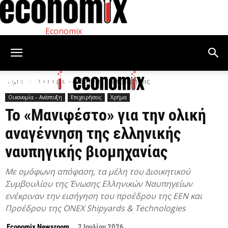
Economix
Αρχική
Οικονομία – Ανάπτυξη
Επιχειρήσεις
Οικονομία – Ανάπτυξη
Επιχειρήσεις
Χρήμα
Το «Μανιφέστο» για την ολική
αναγέννηση της ελληνικής
ναυπηγικής βιομηχανίας
Με ομόφωνη απόφαση, τα μέλη του Διοικητικού
Συμβουλίου της Ένωσης Ελληνικών Ναυπηγείων
ενέκριναν την εισήγηση του προέδρου της ΕΕΝ και
Προέδρου της ONEX Shipyards & Technologies
Economix Newsroom
2 Ιουλίου 2026