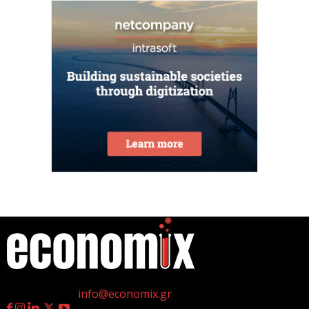
νέες θέσεις εργασίας υψηλής εξειδίκευσης τα
τελευταία επτά χρόνια...
7 Αυγούστου 2026
Θεσσαλονίκη: Οι αλλαγές στις λεωφορειακές
γραμμές που θα ισχύσουν με τη λειτουργία της
επέκτασης...
7 Αυγούστου 2026
Υποχώρησε στο 3,4% ο πληθωρισμός τον Ιούλιο
7 Αυγούστου 2026
«Γιατί οι Τούρκοι συρρέουν στα ελληνικά νησιά;»
7 Αυγούστου 2026
η
Γεννημένοι την 4
Ιουλίου.
Επικοινωνία:
info@economix.gr