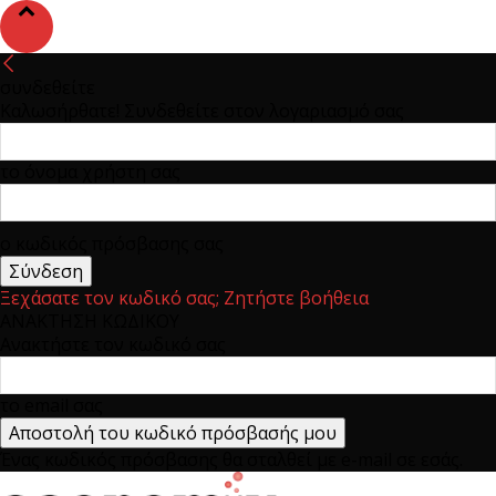
συνδεθείτε
Καλωσήρθατε! Συνδεθείτε στον λογαριασμό σας
το όνομα χρήστη σας
ο κωδικός πρόσβασης σας
Ξεχάσατε τον κωδικό σας; Ζητήστε βοήθεια
ΑΝΑΚΤΗΣΗ ΚΩΔΙΚΟΥ
Ανακτήστε τον κωδικό σας
το email σας
Ένας κωδικός πρόσβασης θα σταλθεί με e-mail σε εσάς.