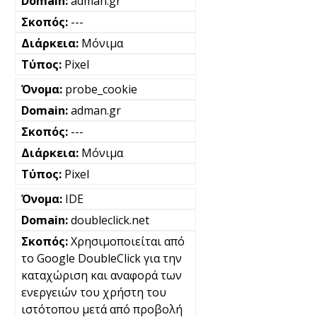
adman.gr
---
Μόνιμα
Pixel
probe_cookie
adman.gr
---
Μόνιμα
Pixel
IDE
doubleclick.net
Χρησιμοποιείται από
το Google DoubleClick για την
καταχώριση και αναφορά των
ενεργειών του χρήστη του
ιστότοπου μετά από προβολή