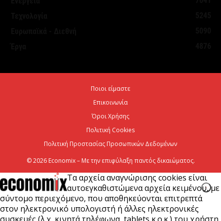
7041
Ενέργεια
Θεσμοθετήθηκε το Ειδικό Χωροταξικό Πλαίσιο για
5245
Τεχνολογία
τον Τουρισμό: Στρατηγικό εργαλείο για βιώσιμη
5090
Ευρωπαϊκά - Διεθνή
τουριστική ανάπτυξη
4876
Έργα
7 Αυγούστου 2026
Χρίστος Δήμας: «Προχωρούν τα έργα σε όλο το
Ποιοι είμαστε
μήκος του ΒΟΑΚ»
Επικοινωνία
7 Αυγούστου 2026
Όροι Χρήσης
Πολιτική Cookies
Πολιτική Προστασίας Προσωπικών Δεδομένων
© 2026 Economix – Με την επιφύλαξη παντός δικαιώματος.
Τα αρχεία αναγνώρισης cookies είναι
αυτοεγκαθιστώμενα αρχεία κειμένου, με
σύντομο περιεχόμενο, που αποθηκεύονται επιτρεπτά
στον ηλεκτρονικό υπολογιστή ή άλλες ηλεκτρονικές
συσκευές (λ.χ. κινητά τηλέφωνα, tablets κ.ο.κ.) του χρήστη,