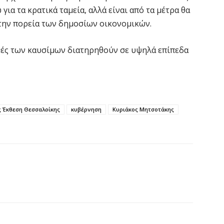
για τα κρατικά ταμεία, αλλά είναι από τα μέτρα θα
Σ
 την πορεία των δημοσίων οικονομικών.
Μ
7 
τιμές των καυσίμων διατηρηθούν σε υψηλά επίπεδα
Σ
δ
Ε
ς Έκθεση Θεσσαλοίκης
κυβέρνηση
Κυριάκος Μητσοτάκης
7 
Κ
ο
η
6 