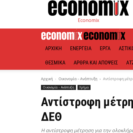
Economix
ΑΡΧΙΚΉ
ΕΝΈΡΓΕΙΑ
ΈΡΓΑ
ΑΣΤΙΚ
ΘΕΣΜΙΚΆ
ΆΡΘΡΑ ΚΑΙ ΑΠΌΨΕΙΣ
ΑΤ
Αρχική
Οικονομία – Ανάπτυξη
Αντίστροφη μέτρ
Οικονομία – Ανάπτυξη
Χρήμα
Αντίστροφη μέτρη
ΔΕΘ
Η αντίστροφη μέτρηση για την ολοκλήρ