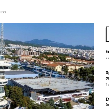
2022
Ε
7 
Ό
σ
7 
Σ
δ