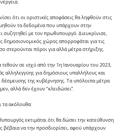
το
νέργεια.
7 
νίσει ότι οι οριστικές αποφάσεις θα ληφθούν στις
μηθούν τα δεδομένα που υπάρχουν στην
Κ
Σ
ει συζητηθεί με τον πρωθυπουργό. Διευκρίνισε,
δ
ος δημοσιονομικός χώρος απορροφάται για τις
7 
όσο στερούνται πόροι για αλλά μέτρα στήριξης.
 τεθούν σε ισχύ από την 1η Ιανουαρίου του 2023,
Υ
Π
άς αλληλεγγύης για δημόσιους υπαλλήλους και
β
 δέσμευσης της κυβέρνησης. Τα υπόλοιπα μέτρα
7 
μεν, αλλά δεν έχουν “κλειδώσει”.
Σ
ι τα ακόλουθα:
Ι
7 
θυπουργός εκτιμάται ότι θα δώσει την κατεύθυνση
ς βέβαια να την προσδιορίσει, αφού υπάρχουν