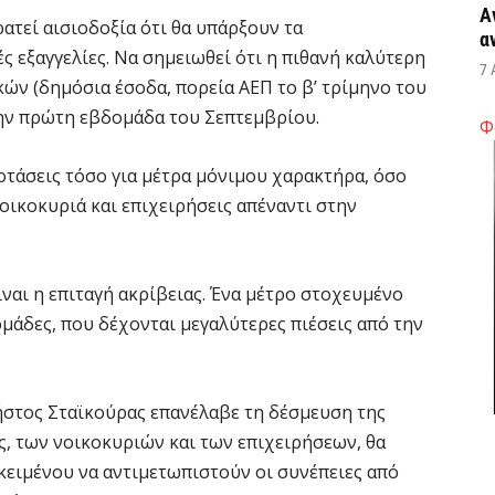
Α
ρατεί αισιοδοξία ότι θα υπάρξουν τα
α
ς εξαγγελίες. Να σημειωθεί ότι η πιθανή καλύτερη
7 
κών (δημόσια έσοδα, πορεία ΑΕΠ το β’ τρίμηνο του
 την πρώτη εβδομάδα του Σεπτεμβρίου.
Φ
Κ
Σ
οτάσεις τόσο για μέτρα μόνιμου χαρακτήρα, όσο
α
νοικοκυριά και επιχειρήσεις απέναντι στην
7 
Σ
ίναι η επιταγή ακρίβειας. Ένα μέτρο στοχευμένο
φ
μάδες, που δέχονται μεγαλύτερες πιέσεις από την
3
7 
στος Σταϊκούρας επανέλαβε τη δέσμευση της
Η
ς, των νοικοκυριών και των επιχειρήσεων, θα
χ
οκειμένου να αντιμετωπιστούν οι συνέπειες από
Ο