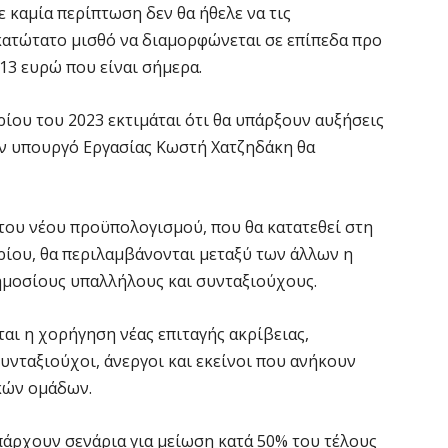
ε καμία περίπτωση δεν θα ήθελε να τις
Θ
Π
κατώτατο μισθό να διαμορφώνεται σε επίπεδα προ
ε
13 ευρώ που είναι σήμερα.
7 
ρίου του 2023 εκτιμάται ότι θα υπάρξουν αυξήσεις
Χ
ον υπουργό Εργασίας Κωστή Χατζηδάκη θα
ό
7 
του νέου προϋπολογισμού, που θα κατατεθεί στη
Έ
ου, θα περιλαμβάνονται μεταξύ των άλλων η
α
ημοσίους υπαλλήλους και συνταξιούχους.
7 
εται η χορήγηση νέας επιταγής ακρίβειας,
νταξιούχοι, άνεργοι και εκείνοι που ανήκουν
Η
Ε
κών ομάδων.
έ
7 
άρχουν σενάρια για μείωση κατά 50% του τέλους