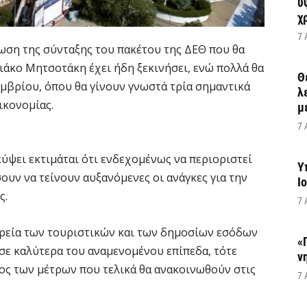
υ
χ
7 
ωση της σύνταξης του πακέτου της ΔΕΘ που θα
άκο Μητσοτάκη έχει ήδη ξεκινήσει, ενώ πολλά θα
Θ
μβρίου, όπου θα γίνουν γνωστά τρία σημαντικά
λ
ικονομίας.
μ
7 
ψει εκτιμάται ότι ενδεχομένως να περιοριστεί
Υ
ουν να τείνουν αυξανόμενες οι ανάγκες για την
Ι
ς.
7 
ρεία των τουριστικών και των δημοσίων εσόδων
«
 σε καλύτερα του αναμενομένου επίπεδα, τότε
ν
ρος των μέτρων που τελικά θα ανακοινωθούν στις
7 