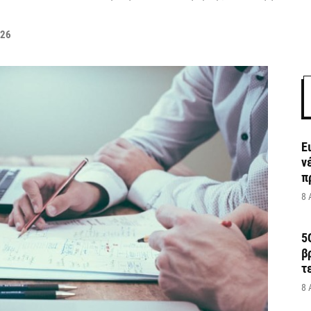
026
Ε
ν
π
8 
5
β
τ
8 