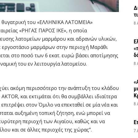
Δ
τ
% θυγατρική του «ΕΛΛΗΝΙΚΑ ΛΑΤΟΜΕΙΑ»
8 
αιρείας «ΡΗΓΑΣ ΠΑΡΟΣ ΙΚΕ», η οποία
λευσης λατομείων μαρμάρου και αδρανών υλικών,
Ε
σε εργοστάσιο μαρμάρων στην περιοχή Μαράθι
«
δ
εται στο ποσό των 6 εκατ. ευρώ βάσει αποτίμησης
αμική του εν λειτουργία λατομείου.
8 
«
σχύει ακόμη περισσότερο την ανάπτυξη του κλάδου
μ
Κ
KTOR, και εκτιμάται ότι θα συμβάλλει ιδιαίτερα
επιτρέψει στον Όμιλο να επεκταθεί σε μία νέα και
8 
ταται αυξημένη τοπική ζήτηση, ενώ μπορεί να
ευρύτερη περιοχή των Αιγαίου, καθώς και να
Ε
λου και σε άλλες περιοχές της χώρας”.
7 