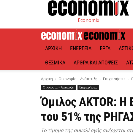
Economix
ΑΡΧΙΚΉ
ΕΝΈΡΓΕΙΑ
ΈΡΓΑ
ΑΣΤΙΚ
ΘΕΣΜΙΚΆ
ΆΡΘΡΑ ΚΑΙ ΑΠΌΨΕΙΣ
ΑΤ
Αρχική
Οικονομία – Ανάπτυξη
Επιχειρήσεις
Ό
Οικονομία – Ανάπτυξη
Επιχειρήσεις
Όμιλος AKTOR: H 
του 51% της ΡΗΓΑ
Το τίμημα της συναλλαγής ανέρχεται στ