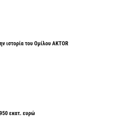
φ
3
7 
Η
την ιστορία του Ομίλου AKTOR
χ
Ο
το
7 
Κ
Σ
δ
7 
950 εκατ. ευρώ
Υ
Π