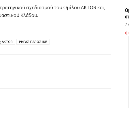
στρατηγικού σχεδιασμού του Ομίλου AKTOR και,
Ό
υαστικού Κλάδου.
σ
7 
Φ
Σ
ς AKTOR
ΡΗΓΑΣ ΠΑΡΟΣ ΙΚΕ
δ
υ
χ
7 
Θ
λ
μ
7 
Υ