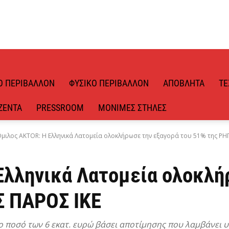
Ό ΠΕΡΙΒΆΛΛΟΝ
ΦΥΣΙΚΌ ΠΕΡΙΒΆΛΛΟΝ
ΑΠΌΒΛΗΤΑ
ΤΕ
ΖΈΝΤΑ
PRESSROOM
ΜΌΝΙΜΕΣ ΣΤΉΛΕΣ
μιλος AKTOR: H Ελληνικά Λατομεία ολοκλήρωσε την εξαγορά του 51% της ΡΗΓ
Ελληνικά Λατομεία ολοκλή
Σ ΠΑΡΟΣ ΙΚΕ
ο ποσό των 6 εκατ. ευρώ βάσει αποτίμησης που λαμβάνει 