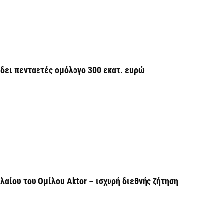
β
7 
Σ
Ι
7 
ίδει πενταετές ομόλογο 300 εκατ. ευρώ
Θ
Π
ε
7 
Χ
ό
αίου του Ομίλου Aktor – ισχυρή διεθνής ζήτηση
7 