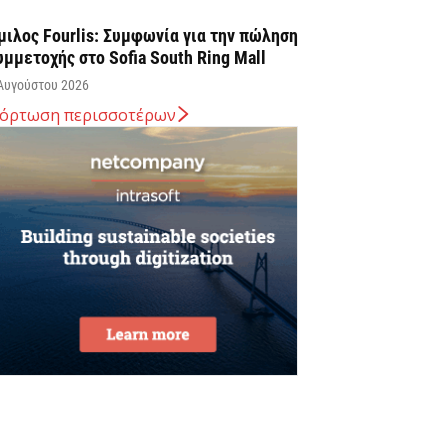
μιλος Fourlis: Συμφωνία για την πώληση
υμμετοχής στο Sofia South Ring Mall
Αυγούστου 2026
όρτωση περισσοτέρων
ταύρος Καλαφάτης: «Έχουμε
ημιουργήσει 20.000 νέες θέσεις εργασίας
ψηλής εξειδίκευσης τα τελευταία επτά
ρόνια...
Αυγούστου 2026
εσσαλονίκη: Οι αλλαγές στις
εωφορειακές γραμμές που θα ισχύσουν
ε τη λειτουργία της επέκτασης...
Αυγούστου 2026
ποχώρησε στο 3,4% ο πληθωρισμός τον