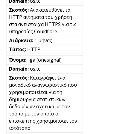
os.tc
Ανακατευθύνει τα
HTTP αιτήματα του χρήστη
στα αντίστοιχα HTTPS για τις
υπηρεσίες Couldflare.
1 μήνας
HTTP
_ga (onesignal)
os.tc
Καταγράφει ένα
μοναδικό αναγνωριστικό που
χρησιμοποιείται για τη
δημιουργία στατιστικών
δεδομένων σχετικά με τον
τρόπο με τον οποίο ο
επισκέπτης χρησιμοποιεί τον
ιστότοπο.