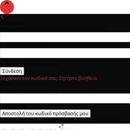
συνδεθείτε
Καλωσήρθατε! Συνδεθείτε στον λογαριασμό σας
το όνομα χρήστη σας
ο κωδικός πρόσβασης σας
Ξεχάσατε τον κωδικό σας; Ζητήστε βοήθεια
ΑΝΑΚΤΗΣΗ ΚΩΔΙΚΟΥ
Ανακτήστε τον κωδικό σας
το email σας
Ένας κωδικός πρόσβασης θα σταλθεί με e-mail σε εσάς.