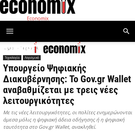
Economix
Αρχική
Τεχνολογία
Λογισμικό
Τεχνολογία
Λογισμικό
Υπουργείο Ψηφιακής
Διακυβέρνησης: Το Gov.gr Wallet
αναβαθμίζεται με τρεις νέες
λειτουργικότητες
Mε τις νέες λειτουργικότητες, οι πολίτες ενημερώνονται
άμεσα μόλις η ψηφιακή άδεια οδήγησης ή η ψηφιακή
ταυτότητα στο Gov.gr Wallet, ανακληθεί.