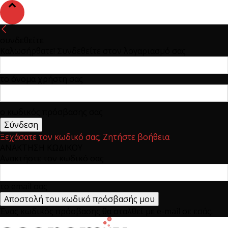
συνδεθείτε
Καλωσήρθατε! Συνδεθείτε στον λογαριασμό σας
το όνομα χρήστη σας
ο κωδικός πρόσβασης σας
Ξεχάσατε τον κωδικό σας; Ζητήστε βοήθεια
ΑΝΑΚΤΗΣΗ ΚΩΔΙΚΟΥ
Ανακτήστε τον κωδικό σας
το email σας
Ένας κωδικός πρόσβασης θα σταλθεί με e-mail σε εσάς.