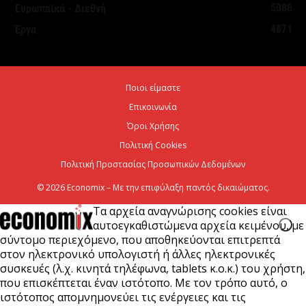
5086
Ευρωπαϊκά - Διεθνή
Βοιωτία λόγω πολύ υψηλού κινδύνου πυρκαγιάς
4871
Έργα
5 Αυγούστου 2026
Άνω των 20 δισ. ευρώ οι ρυθμίσεις οφειλών από
Ποιοι είμαστε
την έναρξη λειτουργίας της πλατφόρμας
Επικοινωνία
5 Αυγούστου 2026
Όροι Χρήσης
Πολιτική Cookies
Πολιτική Προστασίας Προσωπικών Δεδομένων
© 2026 Economix – Με την επιφύλαξη παντός δικαιώματος.
Τα αρχεία αναγνώρισης cookies είναι
αυτοεγκαθιστώμενα αρχεία κειμένου, με
σύντομο περιεχόμενο, που αποθηκεύονται επιτρεπτά
στον ηλεκτρονικό υπολογιστή ή άλλες ηλεκτρονικές
συσκευές (λ.χ. κινητά τηλέφωνα, tablets κ.ο.κ.) του χρήστη,
που επισκέπτεται έναν ιστότοπο. Με τον τρόπο αυτό, ο
ιστότοπος απομνημονεύει τις ενέργειες και τις