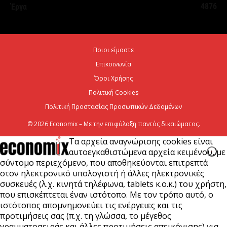
4876
Έργα
7 Αυγούστου 2026
Χρίστος Δήμας: «Προχωρούν τα έργα σε όλο το
Ποιοι είμαστε
μήκος του ΒΟΑΚ»
Επικοινωνία
7 Αυγούστου 2026
Όροι Χρήσης
Πολιτική Cookies
Πολιτική Προστασίας Προσωπικών Δεδομένων
© 2026 Economix – Με την επιφύλαξη παντός δικαιώματος.
Τα αρχεία αναγνώρισης cookies είναι
αυτοεγκαθιστώμενα αρχεία κειμένου, με
σύντομο περιεχόμενο, που αποθηκεύονται επιτρεπτά
στον ηλεκτρονικό υπολογιστή ή άλλες ηλεκτρονικές
συσκευές (λ.χ. κινητά τηλέφωνα, tablets κ.ο.κ.) του χρήστη,
που επισκέπτεται έναν ιστότοπο. Με τον τρόπο αυτό, ο
ιστότοπος απομνημονεύει τις ενέργειες και τις
προτιμήσεις σας (π.χ. τη γλώσσα, το μέγεθος
γραμματοσειράς και άλλες προτιμήσεις απεικόνισης) για