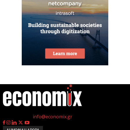
τελευταία επτά χρόνια...
7 Αυγούστου 2026
Θεσσαλονίκη: Οι αλλαγές στις λεωφορειακές
γραμμές που θα ισχύσουν με τη λειτουργία της
επέκτασης...
7 Αυγούστου 2026
Υποχώρησε στο 3,4% ο πληθωρισμός τον Ιούλιο
7 Αυγούστου 2026
«Γιατί οι Τούρκοι συρρέουν στα ελληνικά νησιά;»
7 Αυγούστου 2026
η
Γεννημένοι την 4
Ιουλίου.
Επικοινωνία:
info@economix.gr
Αναρτήθηκε o διαγωνισμός για την ανάπλαση της