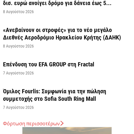
δισ. ευρώ ανοίγει δρόμο για δάνεια έως 5...
8 Αυγούστου 2026
«Ανεβαίνουν οι στροφές» για το νέο μεγάλο
Διεθνές Αεροδρόμιο Ηρακλείου Κρήτης (ΔΑΗΚ)
8 Αυγούστου 2026
Επένδυση του EFA GROUP στη Fractal
7 Αυγούστου 2026
Όμιλος Fourlis: Συμφωνία για την πώληση
συμμετοχής στο Sofia South Ring Mall
7 Αυγούστου 2026
Φόρτωση περισσοτέρων
Σταύρος Καλαφάτης: «Έχουμε δημιουργήσει 20.000
νέες θέσεις εργασίας υψηλής εξειδίκευσης τα