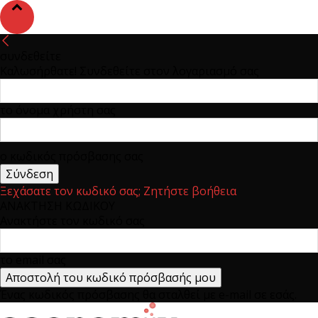
συνδεθείτε
Καλωσήρθατε! Συνδεθείτε στον λογαριασμό σας
το όνομα χρήστη σας
ο κωδικός πρόσβασης σας
Ξεχάσατε τον κωδικό σας; Ζητήστε βοήθεια
ΑΝΑΚΤΗΣΗ ΚΩΔΙΚΟΥ
Ανακτήστε τον κωδικό σας
το email σας
Ένας κωδικός πρόσβασης θα σταλθεί με e-mail σε εσάς.