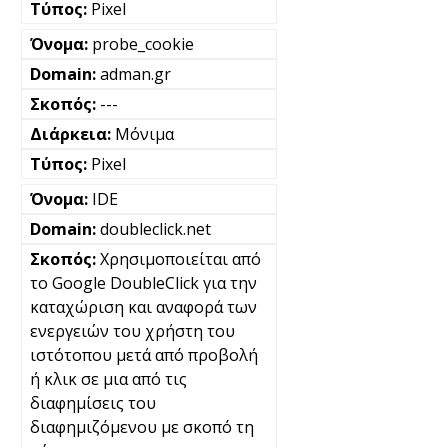
Pixel
probe_cookie
adman.gr
---
Μόνιμα
Pixel
IDE
doubleclick.net
Χρησιμοποιείται από
το Google DoubleClick για την
καταχώριση και αναφορά των
ενεργειών του χρήστη του
ιστότοπου μετά από προβολή
ή κλικ σε μια από τις
διαφημίσεις του
διαφημιζόμενου με σκοπό τη