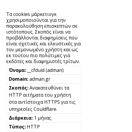
Τα cookies μάρκετινγκ
χρησιμοποιούνται για την
παρακολούθηση επισκεπτών σε
ιστότοπους. Σκοπός είναι να
προβάλλονται διαφημίσεις που
είναι σχετικές και ελκυστικές για
τον μεμονωμένο χρήστη και ως
εκ τούτου πιο πολύτιμες για
εκδότες και διαφημιστές τρίτων.
__cfduid (adman)
adman.gr
Ανακατευθύνει τα
HTTP αιτήματα του χρήστη
στα αντίστοιχα HTTPS για τις
υπηρεσίες Couldflare.
1 μήνας
HTTP