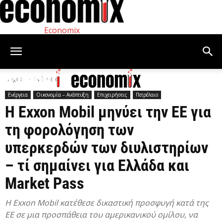
Economix
Αρχική
Ενέργεια
Ενέργεια
Οικονομία – Ανάπτυξη
Επιχειρήσεις
Πετρέλαιο
Η Exxon Mobil μηνύει την ΕΕ για
τη φορολόγηση των
υπερκερδών των διυλιστηρίων
– τί σημαίνει για Ελλάδα και
Market Pass
Η Exxon Mobil κατέθεσε δικαστική προσφυγή κατά της
ΕΕ σε μια προσπάθεια του αμερικανικού ομίλου, να