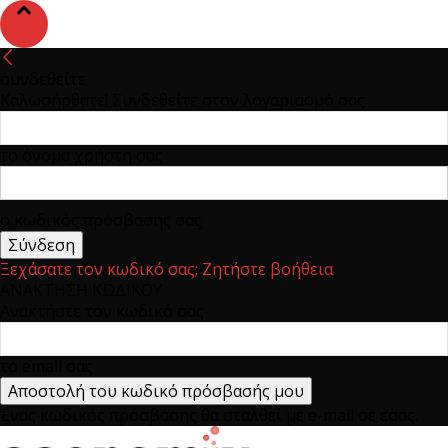
συνδεθείτε
Καλωσήρθατε! Συνδεθείτε στον λογαριασμό σας
το όνομα χρήστη σας
ο κωδικός πρόσβασης σας
Ξεχάσατε τον κωδικό σας; Ζητήστε βοήθεια
ΑΝΑΚΤΗΣΗ ΚΩΔΙΚΟΥ
Ανακτήστε τον κωδικό σας
το email σας
Ένας κωδικός πρόσβασης θα σταλθεί με e-mail σε εσάς.