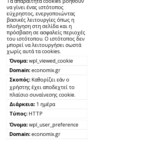
Τα απαραίτητα cookies βοηθούν
να γίνει ένας ιστότοπος
εύχρηστος, ενεργοποιώντας
βασικές λειτουργίες όπως η
πλοήγηση στη σελίδα και η
πρόσβαση σε ασφαλείς περιοχές
του ιστότοπου. Ο ιστότοπος δεν
μπορεί να λειτουργήσει σωστά
χωρίς αυτά τα cookies.
wpl_viewed_cookie
economix.gr
Καθορίζει εάν ο
χρήστης έχει αποδεχτεί το
πλαίσιο συναίνεσης cookie.
1 ημέρα
HTTP
wpl_user_preference
economix.gr