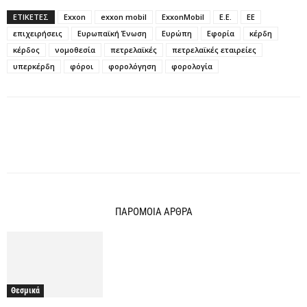
ΕΤΙΚΕΤΕΣ
Exxon
exxon mobil
ExxonMobil
Ε.Ε.
ΕΕ
επιχειρήσεις
Ευρωπαϊκή Ένωση
Ευρώπη
Εφορία
κέρδη
κέρδος
νομοθεσία
πετρελαϊκές
πετρελαϊκές εταιρείες
υπερκέρδη
φόροι
φορολόγηση
φορολογία
ΠΑΡΟΜΟΙΑ ΑΡΘΡΑ
Θεσμικά