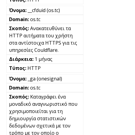
__cfduid (os.tc)
os.tc
Ανακατευθύνει τα
HTTP αιτήματα του χρήστη
στα αντίστοιχα HTTPS για τις
υπηρεσίες Couldflare.
1 μήνας
HTTP
_ga (onesignal)
os.tc
Καταγράφει ένα
μοναδικό αναγνωριστικό που
χρησιμοποιείται για τη
δημιουργία στατιστικών
δεδομένων σχετικά με τον
τρόπο με τον οποίο ο