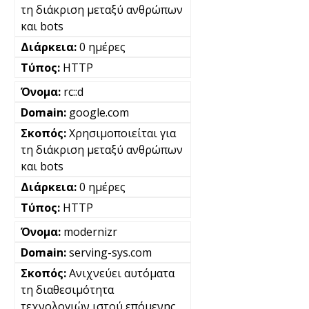
τη διάκριση μεταξύ ανθρώπων
και bots
0 ημέρες
HTTP
rc::d
google.com
Χρησιμοποιείται για
τη διάκριση μεταξύ ανθρώπων
και bots
0 ημέρες
HTTP
modernizr
serving-sys.com
Ανιχνεύει αυτόματα
τη διαθεσιμότητα
τεχνολογιών ιστού επόμενης