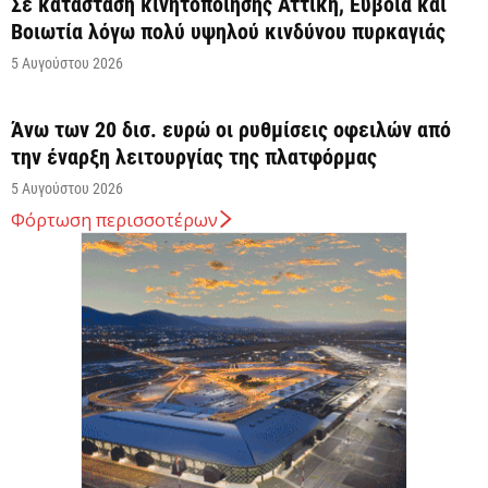
Σε κατάσταση κινητοποίησης Αττική, Εύβοια και
Βοιωτία λόγω πολύ υψηλού κινδύνου πυρκαγιάς
5 Αυγούστου 2026
Άνω των 20 δισ. ευρώ οι ρυθμίσεις οφειλών από
την έναρξη λειτουργίας της πλατφόρμας
5 Αυγούστου 2026
Φόρτωση περισσοτέρων
Κυρ. Μητσοτάκης: Η είσοδος της Meridiam
αποτελεί μια πολύ ισχυρή ψήφο εμπιστοσύνης στον
ενεργειακό...
5 Αυγούστου 2026
Great Greek Wines: Το ελληνικό κρασί επιστρέφει
στο Λονδίνο με 40 οινοποιεία και 240...
5 Αυγούστου 2026