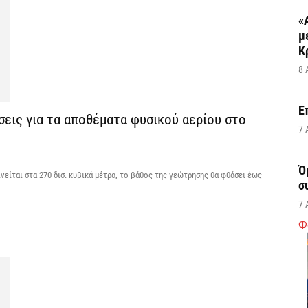
«
μ
Κ
8 
Ε
ήσεις για τα αποθέματα φυσικού αερίου στο
7 
Ό
ινείται στα 270 δισ. κυβικά μέτρα, το βάθος της γεώτρησης θα φθάσει έως
σ
7 
Φ
Σ
δ
υ
χ