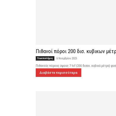
Πιθανοί πόροι 200 δισ. κυβικων μέτ
Γεωεπιστήμες
6 Νοεμβρίου 2025
Πιθανούς πόρους ύψους 7 tcf (200 δισεκ. κυβικά μέτρα) φυσ
Διαβάστε περισσότερα