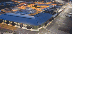
Αυγούστου 2026
εσσαλονίκη: Οι αλλαγές στις
εωφορειακές γραμμές που θα ισχύσουν
ε τη λειτουργία της επέκτασης...
Αυγούστου 2026
ποχώρησε στο 3,4% ο πληθωρισμός τον
ούλιο
Αυγούστου 2026
Γιατί οι Τούρκοι συρρέουν στα ελληνικά
ησιά;»
Αυγούστου 2026
ναρτήθηκε o διαγωνισμός για την
νάπλαση της ΔΕΘ (φωτογραφίες)