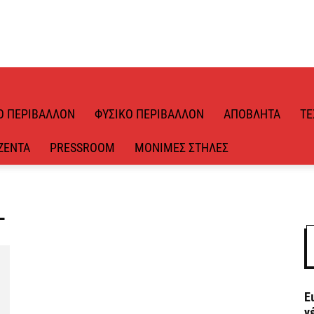
Ό ΠΕΡΙΒΆΛΛΟΝ
ΦΥΣΙΚΌ ΠΕΡΙΒΆΛΛΟΝ
ΑΠΌΒΛΗΤΑ
ΤΕ
ΖΈΝΤΑ
PRESSROOM
ΜΌΝΙΜΕΣ ΣΤΉΛΕΣ
L
Ε
ν