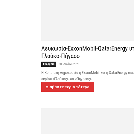
Λευκωσία-ExxonMobil-QatarEnergy 
Γλαύκο-Πήγασο
Ενέργεια
30 Ιουνίου 2026
Η Κυπριακή Δημοκρατία η ExxonMobil και η QatarEnergy υπ
αερίου «Γλαύκος» και «Πήγασος»
Διαβάστε περισσότερα