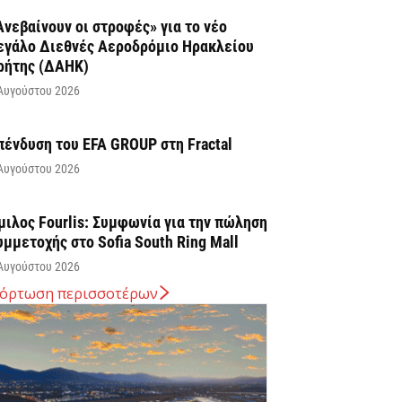
Ανεβαίνουν οι στροφές» για το νέο
εγάλο Διεθνές Αεροδρόμιο Ηρακλείου
ρήτης (ΔΑΗΚ)
Αυγούστου 2026
πένδυση του EFA GROUP στη Fractal
Αυγούστου 2026
μιλος Fourlis: Συμφωνία για την πώληση
υμμετοχής στο Sofia South Ring Mall
Αυγούστου 2026
όρτωση περισσοτέρων
ταύρος Καλαφάτης: «Έχουμε
ημιουργήσει 20.000 νέες θέσεις εργασίας
ψηλής εξειδίκευσης τα τελευταία επτά
ρόνια...