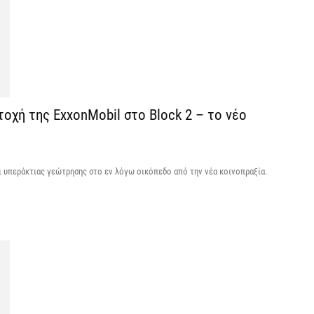
Κ
Σ
δ
7 
οχή της ExxonMobil στο Block 2 – το νέο
Υ
Π
β
7 
ι υπεράκτιας γεώτρησης στο εν λόγω οικόπεδο από την νέα κοινοπραξία.
Σ
Ι
7 
Θ
Π