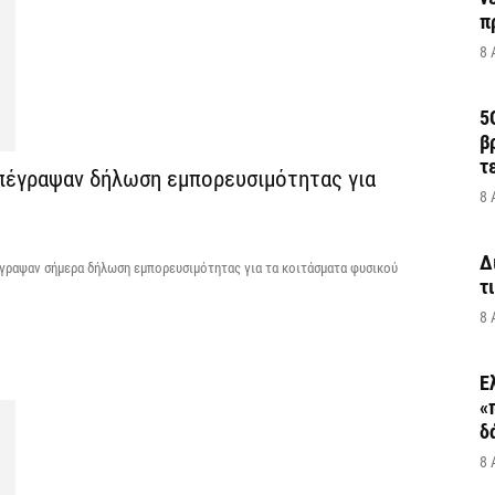
π
8 
5
β
τ
υπέγραψαν δήλωση εμπορευσιμότητας για
8 
Δ
έγραψαν σήμερα δήλωση εμπορευσιμότητας για τα κοιτάσματα φυσικού
τ
8 
Ε
«
δ
8 