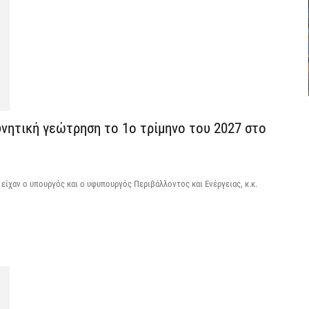
7 
Θ
λ
μ
7 
υνητική γεώτρηση το 1ο τρίμηνο του 2027 στο
Υ
Ι
7 
, είχαν ο υπουργός και ο υφυπουργός Περιβάλλοντος και Ενέργειας, κ.κ.
«
ν
7 
Α
α