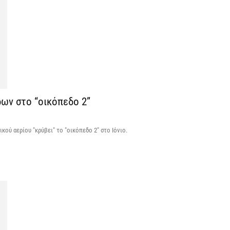
7 
Κ
Σ
α
7 
ρων στο “οικόπεδο 2”
Σ
φ
3
ικού αερίου "κρύβει" το "οικόπεδο 2" στο Ιόνιο.
7 
Η
χ
Ο
το
7 