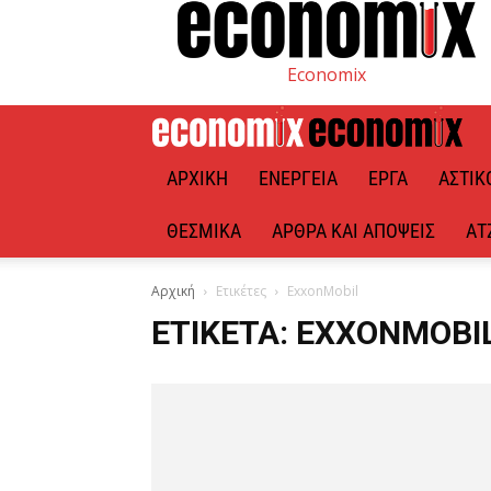
Economix
ΑΡΧΙΚΉ
ΕΝΈΡΓΕΙΑ
ΈΡΓΑ
ΑΣΤΙΚ
ΘΕΣΜΙΚΆ
ΆΡΘΡΑ ΚΑΙ ΑΠΌΨΕΙΣ
ΑΤ
Αρχική
Ετικέτες
ExxonMobil
ΕΤΙΚΈΤΑ: EXXONMOBI