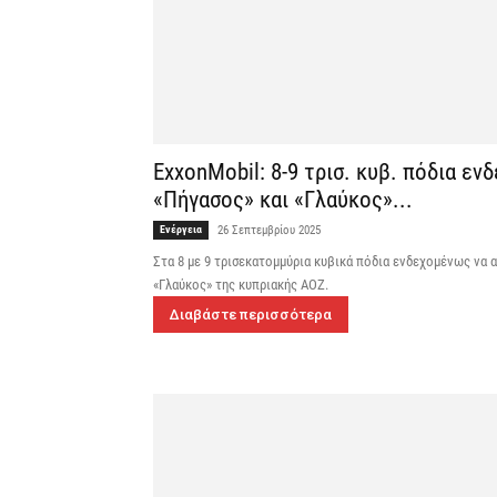
ExxonMobil: 8-9 τρισ. κυβ. πόδια ε
«Πήγασος» και «Γλαύκος»...
Ενέργεια
26 Σεπτεμβρίου 2025
Στα 8 με 9 τρισεκατομμύρια κυβικά πόδια ενδεχομένως να 
«Γλαύκος» της κυπριακής ΑΟΖ.
Διαβάστε περισσότερα