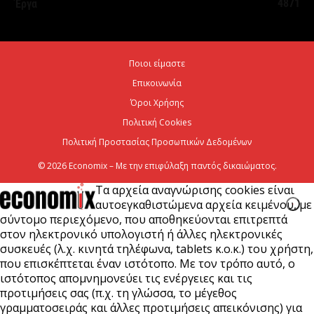
4871
Έργα
Κυρ. Μητσοτάκης σε Στ. Αγγελούδη: Καινούργια
ΔΕΘ το 2030 και μεγάλος χώρος πρασίνου στο...
5 Αυγούστου 2026
Ποιοι είμαστε
Επικοινωνία
Εξωδικαστικός Μηχανισμός: Άνω των 20 δισ. ευρώ
οι ρυθμίσεις οφειλών από την έναρξη
Όροι Χρήσης
λειτουργίας...
Πολιτική Cookies
Πολιτική Προστασίας Προσωπικών Δεδομένων
5 Αυγούστου 2026
© 2026 Economix – Με την επιφύλαξη παντός δικαιώματος.
Τα αρχεία αναγνώρισης cookies είναι
αυτοεγκαθιστώμενα αρχεία κειμένου, με
σύντομο περιεχόμενο, που αποθηκεύονται επιτρεπτά
στον ηλεκτρονικό υπολογιστή ή άλλες ηλεκτρονικές
συσκευές (λ.χ. κινητά τηλέφωνα, tablets κ.ο.κ.) του χρήστη,
που επισκέπτεται έναν ιστότοπο. Με τον τρόπο αυτό, ο
ιστότοπος απομνημονεύει τις ενέργειες και τις
προτιμήσεις σας (π.χ. τη γλώσσα, το μέγεθος
γραμματοσειράς και άλλες προτιμήσεις απεικόνισης) για