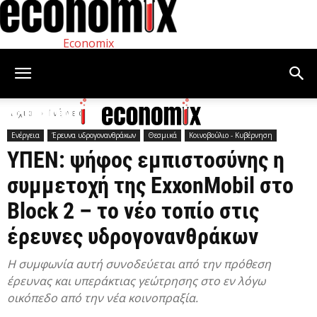
Economix
Αρχική
Ενέργεια
Ενέργεια
Έρευνα υδρογονανθράκων
Θεσμικά
Κοινοβούλιο - Κυβέρνηση
ΥΠΕΝ: ψήφος εμπιστοσύνης η
συμμετοχή της ExxonMobil στο
Block 2 – το νέο τοπίο στις
έρευνες υδρογονανθράκων
Η συμφωνία αυτή συνοδεύεται από την πρόθεση
έρευνας και υπεράκτιας γεώτρησης στο εν λόγω
οικόπεδο από την νέα κοινοπραξία.