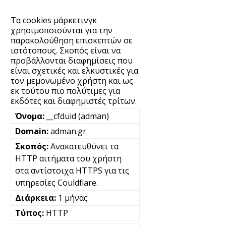
Τα cookies μάρκετινγκ
χρησιμοποιούνται για την
παρακολούθηση επισκεπτών σε
ιστότοπους. Σκοπός είναι να
προβάλλονται διαφημίσεις που
είναι σχετικές και ελκυστικές για
τον μεμονωμένο χρήστη και ως
εκ τούτου πιο πολύτιμες για
εκδότες και διαφημιστές τρίτων.
__cfduid (adman)
adman.gr
Ανακατευθύνει τα
HTTP αιτήματα του χρήστη
στα αντίστοιχα HTTPS για τις
υπηρεσίες Couldflare.
1 μήνας
HTTP