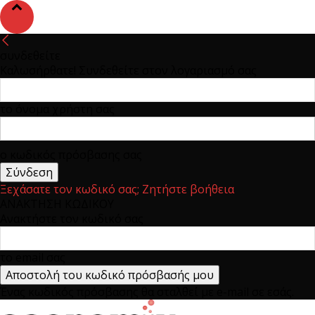
συνδεθείτε
Καλωσήρθατε! Συνδεθείτε στον λογαριασμό σας
το όνομα χρήστη σας
ο κωδικός πρόσβασης σας
Ξεχάσατε τον κωδικό σας; Ζητήστε βοήθεια
ΑΝΑΚΤΗΣΗ ΚΩΔΙΚΟΥ
Ανακτήστε τον κωδικό σας
το email σας
Ένας κωδικός πρόσβασης θα σταλθεί με e-mail σε εσάς.