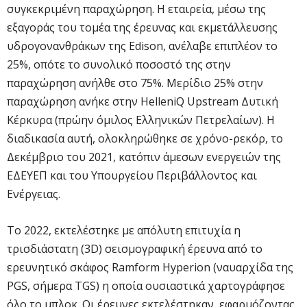
συγκεκριμένη παραχώρηση. Η εταιρεία, μέσω της
εξαγοράς του τομέα της έρευνας και εκμετάλλευσης
υδρογονανθράκων της Edison, ανέλαβε επιπλέον το
25%, οπότε το συνολικό ποσοστό της στην
παραχώρηση ανήλθε στο 75%. Μερίδιο 25% στην
παραχώρηση ανήκε στην HelleniQ Upstream Δυτική
Κέρκυρα (πρώην όμιλος Ελληνικών Πετρελαίων). Η
διαδικασία αυτή, ολοκληρώθηκε σε χρόνο-ρεκόρ, το
Δεκέμβριο του 2021, κατόπιν άμεσων ενεργειών της
ΕΔΕΥΕΠ και του Υπουργείου Περιβάλλοντος και
Ενέργειας.
Το 2022, εκτελέστηκε με απόλυτη επιτυχία η
τρισδιάστατη (3D) σεισμογραφική έρευνα από το
ερευνητικό σκάφος Ramform Hyperion (ναυαρχίδα της
PGS, σήμερα TGS) η οποία ουσιαστικά χαρτογράφησε
όλο το μπλοκ. Οι έρευνες εκτελέστηκαν, εφαρμόζοντας