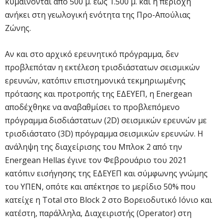
κυμαίνονται από 500 μ. έως 1.500 μ. και η περιοχή
ανήκει στη γεωλογική ενότητα της Προ-Απούλιας
Ζώνης.
Αν και στο αρχικό ερευνητικό πρόγραμμα, δεν
προβλεπόταν η εκτέλεση τρισδιάστατων σεισμικών
ερευνών, κατόπιν επιστημονικά τεκμηριωμένης
πρότασης και προτροπής της ΕΔΕΥΕΠ, η Energean
αποδέχθηκε να αναβαθμίσει το προβλεπόμενο
πρόγραμμα δισδιάστατων (2D) σεισμικών ερευνών με
τρισδιάστατο (3D) πρόγραμμα σεισμικών ερευνών. Η
ανάληψη της διαχείρισης του Μπλοκ 2 από την
Energean Hellas έγινε τον Φεβρουάριο του 2021
κατόπιν εισήγησης της ΕΔΕΥΕΠ και σύμφωνης γνώμης
του ΥΠΕΝ, οπότε και απέκτησε το μερίδιο 50% που
κατείχε η Τotal στο Block 2 στο Βορειοδυτικό Ιόνιο και
κατέστη, παράλληλα, Διαχειριστής (Οperator) στη