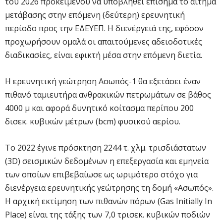
του 2026 προκειμένου να υποβληθεί επίσημα το αίτημα
μετάβασης στην επόμενη (δεύτερη) ερευνητική
περίοδο προς την ΕΔΕΥΕΠ. Η διενέργειά της, εφόσον
προχωρήσουν ομαλά οι απαιτούμενες αδειοδοτικές
διαδικασίες, είναι εφικτή μέσα στην επόμενη διετία.
Η ερευνητική γεώτρηση Ασωπός-1 θα εξετάσει έναν
πιθανό ταμιευτήρα ανθρακικών πετρωμάτων σε βάθος
4000 μ και αφορά δυνητικό κοίτασμα περίπου 200
δισεκ. κυβικών μέτρων (bcm) φυσικού αερίου.
Το 2022 έγινε πρόσκτηση 2244 τ. χλμ. τρισδιάστατων
(3D) σεισμικών δεδομένων η επεξεργασία και εμηνεία
των οποίων επιβεβαίωσε ως ωριμότερο στόχο για
διενέργεια ερευνητικής γεώτρησης τη δομή «Ασωπός».
Η αρχική εκτίμηση των πιθανών πόρων (Gas Initially In
Place) είναι της τάξης των 7,0 τρισεκ. κυβικών ποδιών