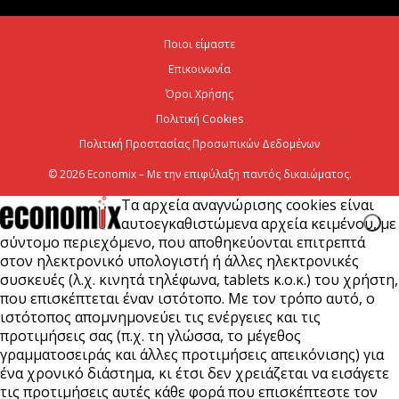
Χρίστος Δήμας: «Προχωρούν τα έργα σε όλο το
Ποιοι είμαστε
μήκος του ΒΟΑΚ»
Επικοινωνία
7 Αυγούστου 2026
Όροι Χρήσης
Πολιτική Cookies
Πολιτική Προστασίας Προσωπικών Δεδομένων
© 2026 Economix – Με την επιφύλαξη παντός δικαιώματος.
Τα αρχεία αναγνώρισης cookies είναι
αυτοεγκαθιστώμενα αρχεία κειμένου, με
σύντομο περιεχόμενο, που αποθηκεύονται επιτρεπτά
στον ηλεκτρονικό υπολογιστή ή άλλες ηλεκτρονικές
συσκευές (λ.χ. κινητά τηλέφωνα, tablets κ.ο.κ.) του χρήστη,
που επισκέπτεται έναν ιστότοπο. Με τον τρόπο αυτό, ο
ιστότοπος απομνημονεύει τις ενέργειες και τις
προτιμήσεις σας (π.χ. τη γλώσσα, το μέγεθος
γραμματοσειράς και άλλες προτιμήσεις απεικόνισης) για
ένα χρονικό διάστημα, κι έτσι δεν χρειάζεται να εισάγετε
τις προτιμήσεις αυτές κάθε φορά που επισκέπτεστε τον