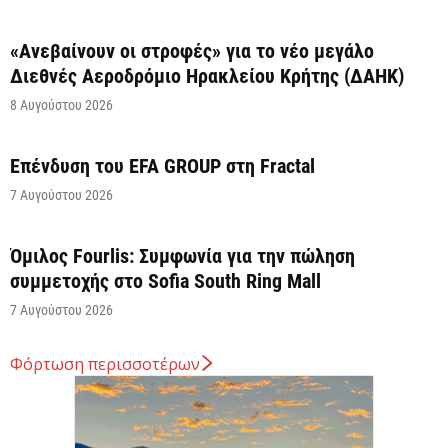
«Ανεβαίνουν οι στροφές» για το νέο μεγάλο
Διεθνές Αεροδρόμιο Ηρακλείου Κρήτης (ΔΑΗΚ)
8 Αυγούστου 2026
Επένδυση του EFA GROUP στη Fractal
7 Αυγούστου 2026
Όμιλος Fourlis: Συμφωνία για την πώληση
συμμετοχής στο Sofia South Ring Mall
7 Αυγούστου 2026
Φόρτωση περισσοτέρων
Σταύρος Καλαφάτης: «Έχουμε δημιουργήσει 20.000
νέες θέσεις εργασίας υψηλής εξειδίκευσης τα
τελευταία επτά χρόνια...