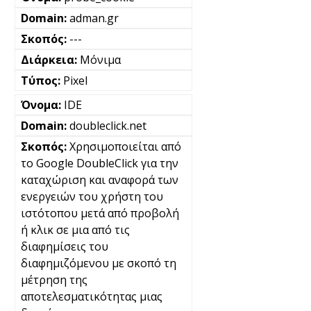
adman.gr
---
Μόνιμα
Pixel
IDE
doubleclick.net
Χρησιμοποιείται από
το Google DoubleClick για την
καταχώριση και αναφορά των
ενεργειών του χρήστη του
ιστότοπου μετά από προβολή
ή κλικ σε μια από τις
διαφημίσεις του
διαφημιζόμενου με σκοπό τη
μέτρηση της
αποτελεσματικότητας μιας