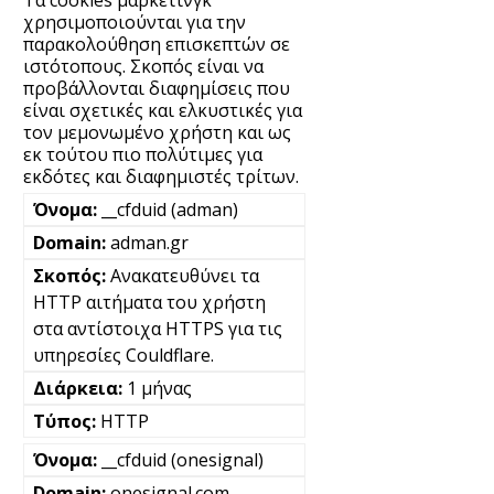
χρησιμοποιούνται για την
παρακολούθηση επισκεπτών σε
ιστότοπους. Σκοπός είναι να
προβάλλονται διαφημίσεις που
είναι σχετικές και ελκυστικές για
τον μεμονωμένο χρήστη και ως
εκ τούτου πιο πολύτιμες για
εκδότες και διαφημιστές τρίτων.
__cfduid (adman)
adman.gr
Ανακατευθύνει τα
HTTP αιτήματα του χρήστη
στα αντίστοιχα HTTPS για τις
υπηρεσίες Couldflare.
1 μήνας
HTTP
__cfduid (onesignal)
onesignal.com