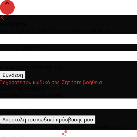
συνδεθείτε
Καλωσήρθατε! Συνδεθείτε στον λογαριασμό σας
το όνομα χρήστη σας
ο κωδικός πρόσβασης σας
Ξεχάσατε τον κωδικό σας; Ζητήστε βοήθεια
ΑΝΑΚΤΗΣΗ ΚΩΔΙΚΟΥ
Ανακτήστε τον κωδικό σας
το email σας
Ένας κωδικός πρόσβασης θα σταλθεί με e-mail σε εσάς.