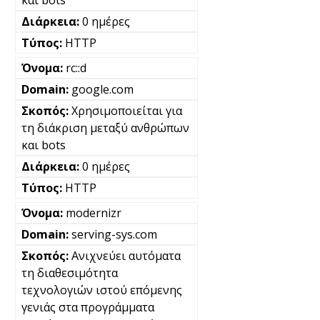
και bots
0 ημέρες
HTTP
rc::d
google.com
Χρησιμοποιείται για
τη διάκριση μεταξύ ανθρώπων
και bots
0 ημέρες
HTTP
modernizr
serving-sys.com
Ανιχνεύει αυτόματα
τη διαθεσιμότητα
τεχνολογιών ιστού επόμενης
γενιάς στα προγράμματα