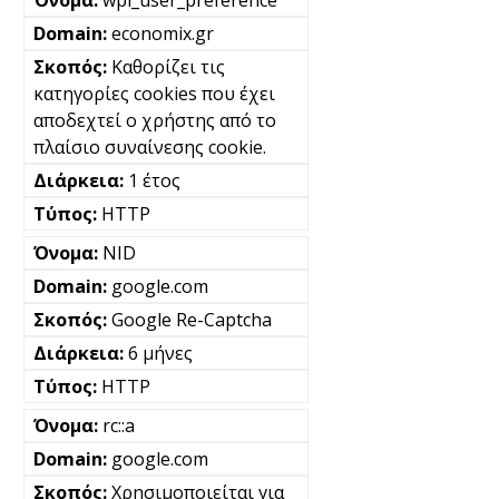
wpl_user_preference
economix.gr
Καθορίζει τις
κατηγορίες cookies που έχει
αποδεχτεί ο χρήστης από το
πλαίσιο συναίνεσης cookie.
1 έτος
HTTP
NID
google.com
Google Re-Captcha
6 μήνες
HTTP
rc::a
google.com
Χρησιμοποιείται για