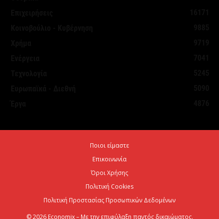
16171
Επιχειρήσεις
9885
Κοινοβούλιο - Κυβέρνηση
9719
Χρήμα
7041
Ενέργεια
5245
Τεχνολογία
5090
Ευρωπαϊκά - Διεθνή
4876
Έργα
Ποιοι είμαστε
Επικοινωνία
Όροι Χρήσης
Πολιτική Cookies
Πολιτική Προστασίας Προσωπικών Δεδομένων
© 2026 Economix – Με την επιφύλαξη παντός δικαιώματος.