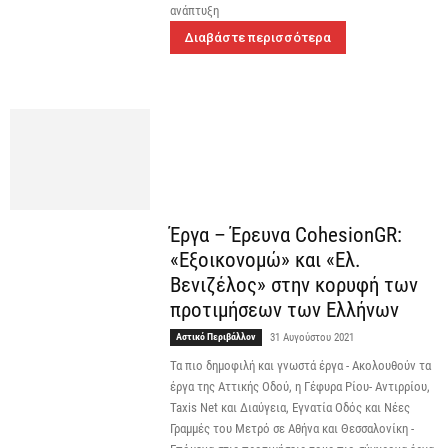
ανάπτυξη
Διαβάστε περισσότερα
Έργα – Έρευνα CohesionGR:
«Εξοικονομώ» και «Ελ.
Βενιζέλος» στην κορυφή των
προτιμήσεων των Ελλήνων
Αστικό Περιβάλλον
31 Αυγούστου 2021
Τα πιο δημοφιλή και γνωστά έργα - Ακολουθούν τα
έργα της Αττικής Οδού, η Γέφυρα Ρίου- Αντιρρίου,
Taxis Net και Διαύγεια, Εγνατία Οδός και Νέες
Γραμμές του Μετρό σε Αθήνα και Θεσσαλονίκη -