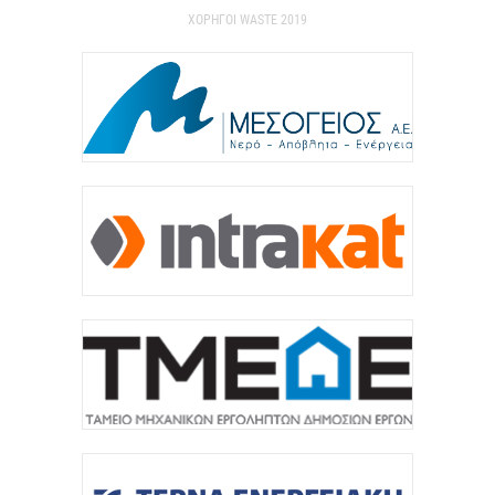
ΧΟΡΗΓΟΙ WASTE 2019
7 Αυγούστου 2026
«Γιατί οι Τούρκοι συρρέουν στα ελληνικά νησιά;»
7 Αυγούστου 2026
Αναρτήθηκε o διαγωνισμός για την ανάπλαση της
ΔΕΘ (φωτογραφίες)
7 Αυγούστου 2026
ΚΑΠ: Tρεις παρεμβάσεις του Στρατηγικού Σχεδίου
της ΚΑΠ για ενίσχυση της ανταγωνιστικότητας των
γεωργικών...
7 Αυγούστου 2026
Στήριξη σε περισσότερους από 1.600 φοιτητές του