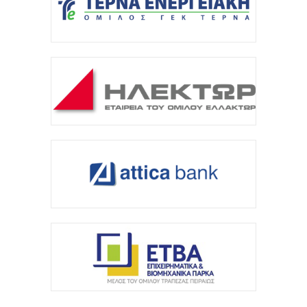
Πανεπιστημίου Κρήτης με 3,358 εκατ. ευρώ για...
7 Αυγούστου 2026
Η Deloitte Ελλάδος αποκλειστικός
χρηματοοικονομικός σύμβουλος του Ομίλου ΔΕΗ
για τη στρατηγική είσοδό του...
7 Αυγούστου 2026
Κορυφώνεται η έξοδος των εκδρομέων – Στο 100%
η πληρότητα σε πολλά δρομολόγια για...
7 Αυγούστου 2026
ΥΠΑΑΤ: Επιπλέον 12,5 εκατ. ευρώ στις
Περιφέρειες για την ενίσχυση της βιοασφάλειας
7 Αυγούστου 2026