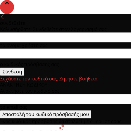
συνδεθείτε
Καλωσήρθατε! Συνδεθείτε στον λογαριασμό σας
το όνομα χρήστη σας
ο κωδικός πρόσβασης σας
Ξεχάσατε τον κωδικό σας; Ζητήστε βοήθεια
ΑΝΑΚΤΗΣΗ ΚΩΔΙΚΟΥ
Ανακτήστε τον κωδικό σας
το email σας
Ένας κωδικός πρόσβασης θα σταλθεί με e-mail σε εσάς.