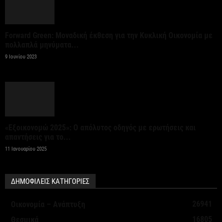
Forward Green: Μοναδική έκθεση για την Κυκλική Οικονομία με
πολλαπλά μηνύματα...
9 Ιουνίου 2023
«Εξοικονομώ 2025»: Ο απόλυτος οδηγός με ερωτήσεις και
απαντήσεις για το...
11 Ιανουαρίου 2025
ΔΗΜΟΦΙΛΕΙΣ ΚΑΤΗΓΟΡΙΕΣ
26941
Οικονομία – Ανάπτυξη
16805
Θεσμικά