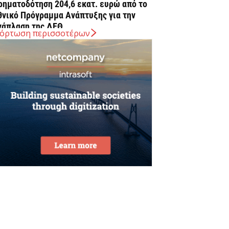
ρηματοδότηση 204,6 εκατ. ευρώ από το
θνικό Πρόγραμμα Ανάπτυξης για την
νάπλαση της ΔΕΘ
όρτωση περισσοτέρων
Αυγούστου 2026
ΠΕΚΑ: Αύριο η δεύτερη πληρωμή των
ικαιούχων του Λογαριασμού Αγροτικής
στίας
Αυγούστου 2026
rediaBank: Στα 53,6 εκατ. ευρώ τα
παναλαμβανόμενα λειτουργικά κέρδη
Αυγούστου 2026
ιομηχανία: επίθεση ουσίας από ΕΛΑΣ σε
υβέρνηση Μητσοτάκη
Αυγούστου 2026