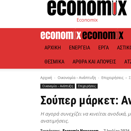
Economix
ΑΡΧΙΚΉ
ΕΝΈΡΓΕΙΑ
ΈΡΓΑ
ΑΣΤΙΚ
ΘΕΣΜΙΚΆ
ΆΡΘΡΑ ΚΑΙ ΑΠΌΨΕΙΣ
ΑΤ
Αρχική
Οικονομία – Ανάπτυξη
Επιχειρήσεις
Σ
Οικονομία – Ανάπτυξη
Επιχειρήσεις
Σούπερ μάρκετ: Α
H αγορά συνεχίζει να κινείται ανοδικά,
ανατιμήσεις.