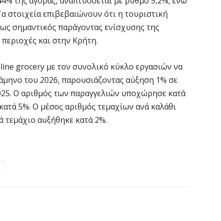
44% της αγοράς, αναπτύσσεται με ρυθμό 5,2%, ενώ
H
Τα στοιχεία επιβεβαιώνουν ότι η τουριστική
6 
 ως σημαντικός παράγοντας ενίσχυσης της
 περιοχές και στην Κρήτη.
Υ
ε
nline grocery με τον συνολικό κύκλο εργασιών να
ε
ντάμηνο του 2026, παρουσιάζοντας αύξηση 1% σε
6 
025. Ο αριθμός των παραγγελιών υποχώρησε κατά
κατά 5%. Ο μέσος αριθμός τεμαχίων ανά καλάθι
V
ά τεμάχιο αυξήθηκε κατά 2%.
ε
6 