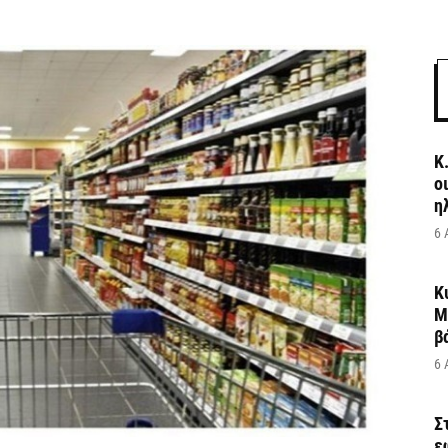
Κ
ο
η
6 
Κ
Μ
β
6 
Σ
ε