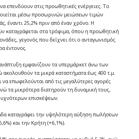
να επενδύουν στις προωθητικές ενέργειες. Το
οιείται μέσω προσωρινών μειώσεων τιμών
Ό
ε
ς, έναντι 25,2% πριν από έναν χρόνο. Η
0,
ν καταγράφεται στα τρόφιμα, όπου η προωθητική
6 
ονάδες, γεγονός που δείχνει ότι ο ανταγωνισμός
ρα έντονος.
Ο
ε
 ανάπτυξη εμφανίζουν τα υπερμάρκετ άνω των
6 
νώ ακολουθούν τα μικρά καταστήματα έως 400 τ.μ.
ι να επωφελούνται από τις μεγαλύτερες αγορές
ενώ τα μικρότερα διατηρούν τη δυναμική τους,
Ά
m
συχνότερων επισκέψεων.
π
6 
λάδα καταγράφει την υψηλότερη αύξηση πωλήσεων
,6%) και την Κρήτη (+6,1%).
Υ
Π