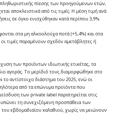
ς πληθωριστικής πίεσης των προηγούμενων ετών,
εται αποκλειστικά από τις τιμές. Η μέση τιμή ανά
Ο
σ
ήσεις σε όγκο ενισχύθηκαν κατά περίπου 3,9%.
6 
φονται στα μη αλκοολούχα ποτά (+5,4%) και στα
ς οι τιμές παραμένουν σχεδόν αμετάβλητες ή
Ν
Ι
6 
σχυση των προϊόντων ιδιωτικής ετικέτας, τα
διο αγοράς. Το μερίδιό τους διαμορφώθηκε στο
Ψ
% το αντίστοιχο διάστημα του 2025, ενώ οι
κ
ψηλότερα από τα επώνυμα προϊόντα που
6 
είσδυση των private label παρατηρείται στις
τυπώνει τη συνεχιζόμενη προσπάθεια των
Α
 του εβδομαδιαίου καλαθιού, χωρίς να μειώνουν
χ
Ο
6 