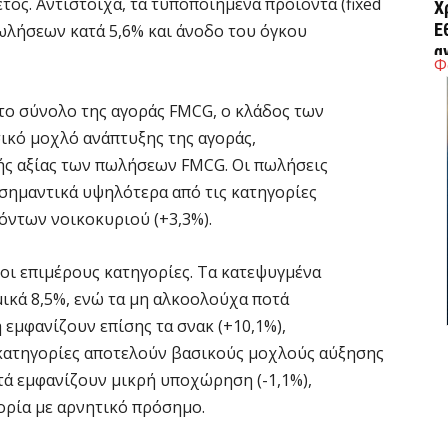
ος. Αντίστοιχα, τα τυποποιημένα προϊόντα (fixed
Χ
Ε
ωλήσεων κατά 5,6% και άνοδο του όγκου
α
Φ
6 
 το σύνολο της αγοράς FMCG, ο κλάδος των
ικό μοχλό ανάπτυξης της αγοράς,
Ο
δ
ής αξίας των πωλήσεων FMCG. Οι πωλήσεις
Ε
 σημαντικά υψηλότερα από τις κατηγορίες
6 
όντων νοικοκυριού (+3,3%).
C
 οι επιμέρους κατηγορίες. Τα κατεψυγμένα
ε
ικά 8,5%, ενώ τα μη αλκοολούχα ποτά
6 
 εμφανίζουν επίσης τα σνακ (+10,1%),
 κατηγορίες αποτελούν βασικούς μοχλούς αύξησης
Β
οτά εμφανίζουν μικρή υποχώρηση (-1,1%),
κ
ορία με αρνητικό πρόσημο.
6 