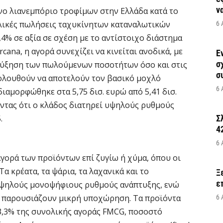
να
νο λιανεμπόριο τροφίμων στην Ελλάδα κατά το
ολικές πωλήσεις ταχυκίνητων καταναλωτικών
6 
4% σε αξία σε σχέση με το αντίστοιχο διάστημα
rcana, η αγορά συνεχίζει να κινείται ανοδικά, με
Έ
σ
 αύξηση των πωλούμενων ποσοτήτων όσο και στις
σ
κολουθούν να αποτελούν τον βασικό μοχλό
6 
διαμορφώθηκε στα 5,75 δισ. ευρώ από 5,41 δισ.
ντας ότι ο κλάδος διατηρεί υψηλούς ρυθμούς
.
Σ
4
6 
 αγορά των προϊόντων επί ζυγίω ή χύμα, όπου οι
Τα κρέατα, τα ψάρια, τα λαχανικά και το
Ξ
ε
ψηλούς μονοψήφιους ρυθμούς ανάπτυξης, ενώ
κά παρουσιάζουν μικρή υποχώρηση. Τα προϊόντα
6 
3,3% της συνολικής αγοράς FMCG, ποσοστό