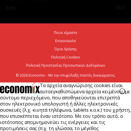
4871
Έργα
Οι υψηλές θερμοκρασίες του Αυγούστου
δοκιμάζουν τα ελαστικά του αυτοκινήτου
περισσότερο από κάθε άλλη...
5 Αυγούστου 2026
Ποιοι είμαστε
Επικοινωνία
Όμιλος ΑΒΑΞ: Ανάληψη έργου κατασκευής σταθμού
Όροι Χρήσης
παραγωγής ηλεκτρικής ενέργειας 800 ΜW στη
Πολιτική Cookies
Λάρισα
Πολιτική Προστασίας Προσωπικών Δεδομένων
5 Αυγούστου 2026
© 2026 Economix – Με την επιφύλαξη παντός δικαιώματος.
Τα αρχεία αναγνώρισης cookies είναι
αυτοεγκαθιστώμενα αρχεία κειμένου, με
σύντομο περιεχόμενο, που αποθηκεύονται επιτρεπτά
στον ηλεκτρονικό υπολογιστή ή άλλες ηλεκτρονικές
συσκευές (λ.χ. κινητά τηλέφωνα, tablets κ.ο.κ.) του χρήστη,
που επισκέπτεται έναν ιστότοπο. Με τον τρόπο αυτό, ο
ιστότοπος απομνημονεύει τις ενέργειες και τις
προτιμήσεις σας (π.χ. τη γλώσσα, το μέγεθος