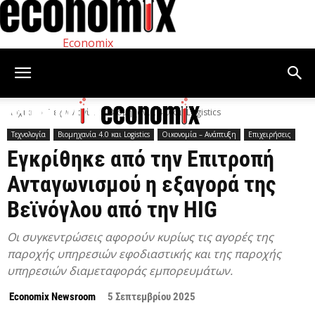
Economix
Αρχική
Τεχνολογία
Βιομηχανία 4.0 και Logistics
Τεχνολογία
Βιομηχανία 4.0 και Logistics
Οικονομία – Ανάπτυξη
Επιχειρήσεις
Εγκρίθηκε από την Επιτροπή
Ανταγωνισμού η εξαγορά της
Βεϊνόγλου από την HIG
Οι συγκεντρώσεις αφορούν κυρίως τις αγορές της
παροχής υπηρεσιών εφοδιαστικής και της παροχής
υπηρεσιών διαμεταφοράς εμπορευμάτων.
Economix Newsroom
5 Σεπτεμβρίου 2025