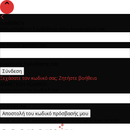
συνδεθείτε
Καλωσήρθατε! Συνδεθείτε στον λογαριασμό σας
το όνομα χρήστη σας
ο κωδικός πρόσβασης σας
Ξεχάσατε τον κωδικό σας; Ζητήστε βοήθεια
ΑΝΑΚΤΗΣΗ ΚΩΔΙΚΟΥ
Ανακτήστε τον κωδικό σας
το email σας
Ένας κωδικός πρόσβασης θα σταλθεί με e-mail σε εσάς.