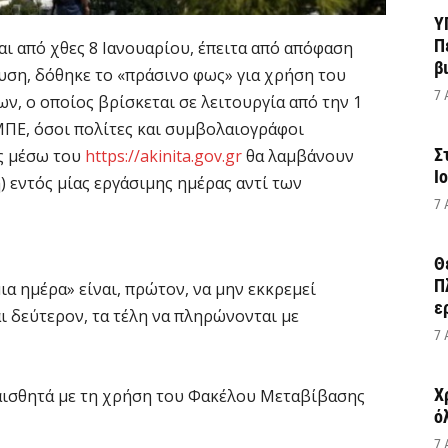
Υ
Π
ι από χθες 8 Ιανουαρίου, έπειτα από απόφαση
β
υση, δόθηκε το «πράσινο φως» για χρήση του
7 
, ο οποίος βρίσκεται σε λειτουργία από την 1
ΜΠΕ, όσοι πολίτες και συμβολαιογράφοι
Σ
ς μέσω του
https://akinita.gov.gr
θα λαμβάνουν
Ι
 εντός μίας εργάσιμης ημέρας αντί των
7 
Θ
Π
ια ημέρα» είναι, πρώτον, να μην εκκρεμεί
ε
ι δεύτερον, τα τέλη να πληρώνονται με
7 
Χ
αισθητά με τη χρήση του Φακέλου Μεταβίβασης
ό
7 