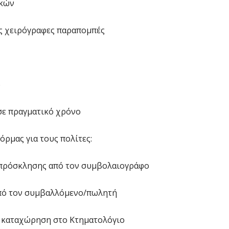
Ε
ικών
7 
ς χειρόγραφες παραπομπές
Σ
Θ
7 
ο
Κ
σε πραγματικό χρόνο
ο
η
όρμας για τους πολίτες:
6 
 πρόσκλησης από τον συμβολαιογράφο
Κ
Μ
β
από τον συμβαλλόμενο/πωλητή
6 
ι καταχώρηση στο Κτηματολόγιο