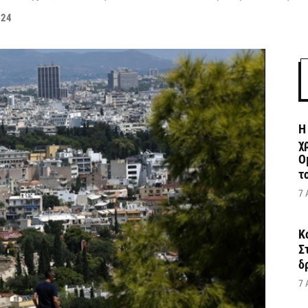
024
Η
χ
Ο
το
7 
Κ
Σ
δ
7 