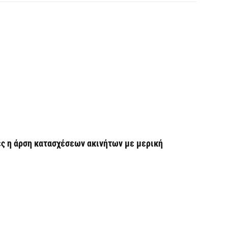
Χ
Ε
α
6 
Ο
δ
Ε
6 
ες η άρση κατασχέσεων ακινήτων με μερική
C
ε
6 