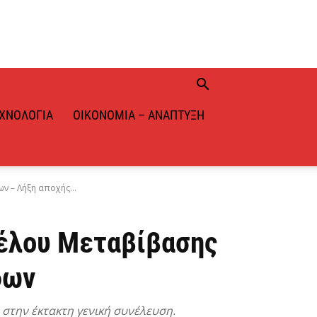
ΧΝΟΛΟΓΊΑ
ΟΙΚΟΝΟΜΊΑ – ΑΝΆΠΤΥΞΗ
 – Λήξη αποχής...
κέλου Μεταβίβασης
φων
στην έκτακτη γενική συνέλευση.