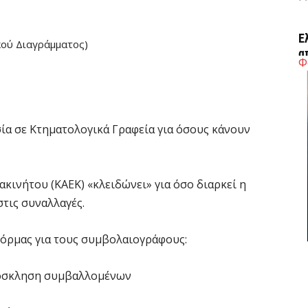
Έ
ού Διαγράμματος)
α
Φ
7 
Η
Ε
σία σε Κτηματολογικά Γραφεία για όσους κάνουν
έ
7 
 ακινήτου (ΚΑΕΚ) «κλειδώνει» για όσο διαρκεί η
στις συναλλαγές.
Σ
Μ
φόρμας για τους συμβολαιογράφους:
7 
ρόσκληση συμβαλλομένων
Σ
δ