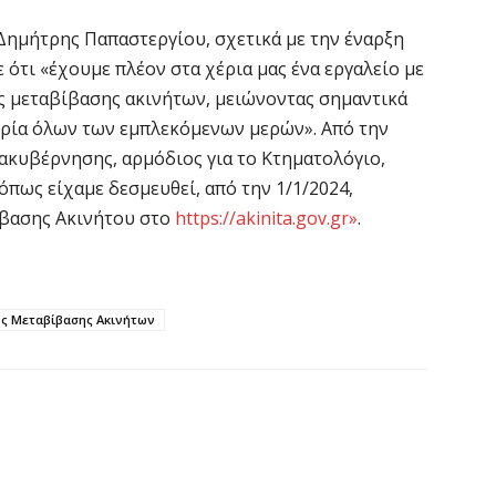
Σ
ε
ημήτρης Παπαστεργίου, σχετικά με την έναρξη
να
ότι «έχουμε πλέον στα χέρια μας ένα εργαλείο με
6 
ς μεταβίβασης ακινήτων, μειώνοντας σημαντικά
ωρία όλων των εμπλεκόμενων μερών». Από την
Έ
ακυβέρνησης, αρμόδιος για το Κτηματολόγιο,
σ
όπως είχαμε δεσμευθεί, από την 1/1/2024,
σ
ίβασης Ακινήτου στο
https://akinita.gov.gr»
.
6 
Σ
ς Μεταβίβασης Ακινήτων
4
6 
Ξ
ε
6 