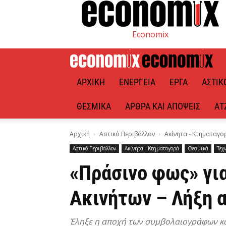
Economix
ΑΡΧΙΚΉ
ΕΝΈΡΓΕΙΑ
ΈΡΓΑ
ΑΣΤΙΚ
ΘΕΣΜΙΚΆ
ΆΡΘΡΑ ΚΑΙ ΑΠΌΨΕΙΣ
ΑΤ
Αρχική
Αστικό Περιβάλλον
Ακίνητα - Κτηματαγο
Αστικό Περιβάλλον
Ακίνητα - Κτηματαγορά
Θεσμικά
Τεχ
«Πράσινο φως» γι
Ακινήτων – Λήξη 
Έληξε η αποχή των συμβολαιογράφων και