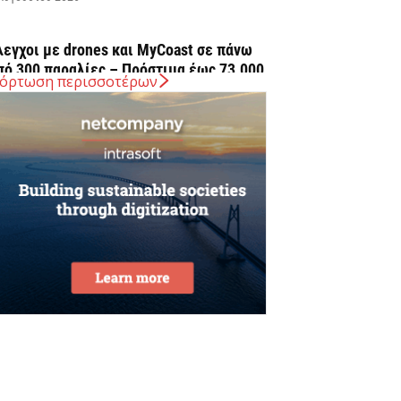
λεγχοι με drones και MyCoast σε πάνω
πό 300 παραλίες – Πρόστιμα έως 73.000...
όρτωση περισσοτέρων
Αυγούστου 2026
 Ελλάδα στις κορυφαίες επιλογές των
υρωπαίων ταξιδιωτών, σύμφωνα με
ρευνα του ΕΟΤ
Αυγούστου 2026
ΤΑΣΥ: 29,4 χλμ. νέων σιδηροτροχιών στο
ετρό της Αθήνας – Στο τελικό στάδιο το...
Αυγούστου 2026
ήμερα η δεύτερη πληρωμή των
ικαιούχων του Λογαριασμού Αγροτικής