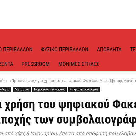
Ό ΠΕΡΙΒΆΛΛΟΝ
ΦΥΣΙΚΌ ΠΕΡΙΒΆΛΛΟΝ
ΑΠΌΒΛΗΤΑ
ΤΕ
ΖΈΝΤΑ
PRESSROOM
ΜΌΝΙΜΕΣ ΣΤΉΛΕΣ
ρά
«Πράσινο φως» για χρήση του ψηφιακού Φακέλου Μεταβίβασης Ακινήτων
νολογία
Λογισμικό
Νομοθεσία - εγκύκλιοι
Ψηφιακή οικονομία
α χρήση του ψηφιακού Φα
αποχής των συμβολαιογρά
 από χθες 8 Ιανουαρίου, έπειτα από απόφαση που έλαβαν 