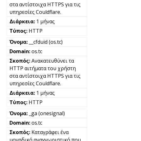
στα αντίστοιχα HTTPS για τις
υπηρεσίες Couldflare.
1 μήνας
HTTP
__cfduid (os.tc)
os.tc
Ανακατευθύνει τα
HTTP αιτήματα του χρήστη
στα αντίστοιχα HTTPS για τις
υπηρεσίες Couldflare.
1 μήνας
HTTP
_ga (onesignal)
os.tc
Καταγράφει ένα
μοναδικό αναγνωριστικό που