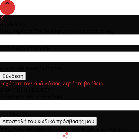
συνδεθείτε
Καλωσήρθατε! Συνδεθείτε στον λογαριασμό σας
το όνομα χρήστη σας
ο κωδικός πρόσβασης σας
Ξεχάσατε τον κωδικό σας; Ζητήστε βοήθεια
ΑΝΑΚΤΗΣΗ ΚΩΔΙΚΟΥ
Ανακτήστε τον κωδικό σας
το email σας
Ένας κωδικός πρόσβασης θα σταλθεί με e-mail σε εσάς.