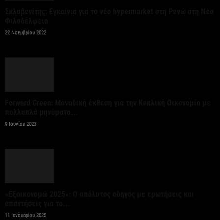
της ΚΑΠ για ενίσχυση της ανταγωνιστικότητας των
Σκλαβενίτης: Εγκαίνια για το νέο hypermarket στη Ρενώ στη Νέα
γεωργικών...
Φιλαδέλφεια
7 Αυγούστου 2026
22 Νοεμβρίου 2022
Στήριξη σε περισσότερους από 1.600 φοιτητές του
Πανεπιστημίου Κρήτης με 3,358 εκατ. ευρώ για...
7 Αυγούστου 2026
Forward Green: Μοναδική έκθεση για την Κυκλική Οικονομία με
πολλαπλά μηνύματα...
Η Deloitte Ελλάδος αποκλειστικός
9 Ιουνίου 2023
χρηματοοικονομικός σύμβουλος του Ομίλου ΔΕΗ
για τη στρατηγική είσοδό του...
7 Αυγούστου 2026
Κορυφώνεται η έξοδος των εκδρομέων – Στο 100%
«Εξοικονομώ 2025»: Ο απόλυτος οδηγός με ερωτήσεις και
η πληρότητα σε πολλά δρομολόγια για...
απαντήσεις για το...
7 Αυγούστου 2026
11 Ιανουαρίου 2025