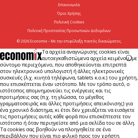
Επικοινωνία
7 Αυγούστου 2026
Όροι Χρήσης
Πολιτική Cookies
Πολιτική Προστασίας Προσωπικών Δεδομένων
© 2026 Economix – Με την επιφύλαξη παντός δικαιώματος.
Τα αρχεία αναγνώρισης cookies είναι
αυτοεγκαθιστώμενα αρχεία κειμένου, με
σύντομο περιεχόμενο, που αποθηκεύονται επιτρεπτά
στον ηλεκτρονικό υπολογιστή ή άλλες ηλεκτρονικές
συσκευές (λ.χ. κινητά τηλέφωνα, tablets κ.ο.κ.) του χρήστη,
που επισκέπτεται έναν ιστότοπο. Με τον τρόπο αυτό, ο
ιστότοπος απομνημονεύει τις ενέργειες και τις
προτιμήσεις σας (π.χ. τη γλώσσα, το μέγεθος
γραμματοσειράς και άλλες προτιμήσεις απεικόνισης) για
ένα χρονικό διάστημα, κι έτσι δεν χρειάζεται να εισάγετε
τις προτιμήσεις αυτές κάθε φορά που επισκέπτεστε τον
ιστότοπο ή όταν περιηγείστε από μια σελίδα του σε άλλη.
Τα cookies σας βοηθούν να πλοηγηθείτε σε ένα
περιβάλλον που είναι πιο φιλικό προς τον χρήστη.