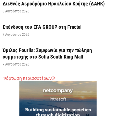
Διεθνές Αεροδρόμιο Ηρακλείου Κρήτης (ΔΑΗΚ)
8 Αυγούστου 2026
Επένδυση του EFA GROUP στη Fractal
7 Αυγούστου 2026
Όμιλος Fourlis: Συμφωνία για την πώληση
συμμετοχής στο Sofia South Ring Mall
7 Αυγούστου 2026
Φόρτωση περισσοτέρων
Σταύρος Καλαφάτης: «Έχουμε δημιουργήσει 20.000
νέες θέσεις εργασίας υψηλής εξειδίκευσης τα
τελευταία επτά χρόνια...
7 Αυγούστου 2026