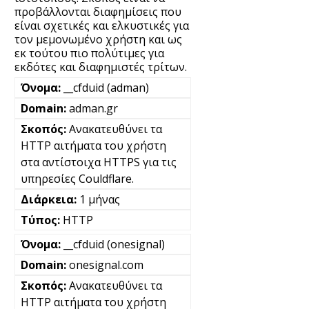
προβάλλονται διαφημίσεις που
είναι σχετικές και ελκυστικές για
τον μεμονωμένο χρήστη και ως
εκ τούτου πιο πολύτιμες για
εκδότες και διαφημιστές τρίτων.
__cfduid (adman)
adman.gr
Ανακατευθύνει τα
HTTP αιτήματα του χρήστη
στα αντίστοιχα HTTPS για τις
υπηρεσίες Couldflare.
1 μήνας
HTTP
__cfduid (onesignal)
onesignal.com
Ανακατευθύνει τα
HTTP αιτήματα του χρήστη