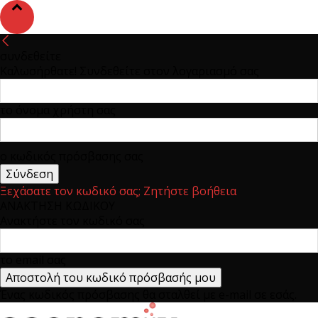
συνδεθείτε
Καλωσήρθατε! Συνδεθείτε στον λογαριασμό σας
το όνομα χρήστη σας
ο κωδικός πρόσβασης σας
Ξεχάσατε τον κωδικό σας; Ζητήστε βοήθεια
ΑΝΑΚΤΗΣΗ ΚΩΔΙΚΟΥ
Ανακτήστε τον κωδικό σας
το email σας
Ένας κωδικός πρόσβασης θα σταλθεί με e-mail σε εσάς.