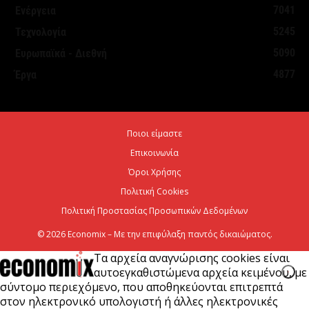
7041
Ενέργεια
Στήριξη σε περισσότερους από 1.600 φοιτητές του
5245
Τεχνολογία
Πανεπιστημίου Κρήτης με 3,358 εκατ. ευρώ για...
5090
Ευρωπαϊκά - Διεθνή
7 Αυγούστου 2026
4877
Έργα
Η Deloitte Ελλάδος αποκλειστικός
χρηματοοικονομικός σύμβουλος του Ομίλου ΔΕΗ
Ποιοι είμαστε
για τη στρατηγική είσοδό του...
Επικοινωνία
7 Αυγούστου 2026
Όροι Χρήσης
Πολιτική Cookies
Πολιτική Προστασίας Προσωπικών Δεδομένων
© 2026 Economix – Με την επιφύλαξη παντός δικαιώματος.
Τα αρχεία αναγνώρισης cookies είναι
αυτοεγκαθιστώμενα αρχεία κειμένου, με
σύντομο περιεχόμενο, που αποθηκεύονται επιτρεπτά
στον ηλεκτρονικό υπολογιστή ή άλλες ηλεκτρονικές