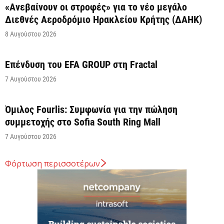
«Ανεβαίνουν οι στροφές» για το νέο μεγάλο
Διεθνές Αεροδρόμιο Ηρακλείου Κρήτης (ΔΑΗΚ)
8 Αυγούστου 2026
Επένδυση του EFA GROUP στη Fractal
7 Αυγούστου 2026
Όμιλος Fourlis: Συμφωνία για την πώληση
συμμετοχής στο Sofia South Ring Mall
7 Αυγούστου 2026
Φόρτωση περισσοτέρων
Σταύρος Καλαφάτης: «Έχουμε δημιουργήσει 20.000
νέες θέσεις εργασίας υψηλής εξειδίκευσης τα
τελευταία επτά χρόνια...
7 Αυγούστου 2026