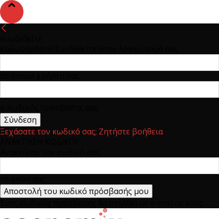
συνδεθείτε
Καλωσήρθατε! Συνδεθείτε στον λογαριασμό σας
το όνομα χρήστη σας
ο κωδικός πρόσβασης σας
Ξεχάσατε τον κωδικό σας; Ζητήστε βοήθεια
ΑΝΑΚΤΗΣΗ ΚΩΔΙΚΟΥ
Ανακτήστε τον κωδικό σας
το email σας
Ένας κωδικός πρόσβασης θα σταλθεί με e-mail σε εσάς.