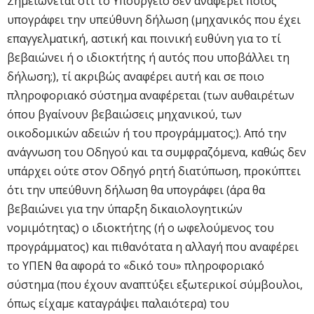
Σημειώνεται ότι το Υπουργείο δεν αναφέρει ποιος
υπογράφει την υπεύθυνη δήλωση (μηχανικός που έχει
επαγγελματική, αστική και ποινική ευθύνη για το τί
βεβαιώνει ή ο ιδιοκτήτης ή αυτός που υποβάλλει τη
δήλωση;), τί ακριβώς αναφέρει αυτή και σε ποιο
πληροφοριακό σύστημα αναφέρεται (των αυθαιρέτων
όπου βγαίνουν βεβαιώσεις μηχανικού, των
οικοδομικών αδειών ή του προγράμματος;). Από την
ανάγνωση του Οδηγού και τα συμφραζόμενα, καθώς δεν
υπάρχει ούτε στον Οδηγό ρητή διατύπωση, προκύπτει
ότι την υπεύθυνη δήλωση θα υπογράφει (άρα θα
βεβαιώνει για την ύπαρξη δικαιολογητικών
νομιμότητας) ο ιδιοκτήτης (ή ο ωφελούμενος του
προγράμματος) και πιθανότατα η αλλαγή που αναφέρει
το ΥΠΕΝ θα αφορά το «δικό του» πληροφοριακό
σύστημα (που έχουν αναπτύξει εξωτερικοί σύμβουλοι,
όπως είχαμε καταγράψει παλαιότερα) του