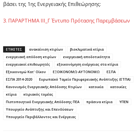
βάσει της 1ης Ενεργειακής Επιθεώρησης:
3. ΠΑΡΑΡΤΗΜΑ III_Γ Έντυπο Πρότασης Παρεμβάσεων
ΕΤΙΚΕΤΕΣ
ανακαίνιση κτιρίων
βιοκλιματικά κτίρια
ενεργειακή απόδοση κτιρίων
ενεργειακή αποδοτικότητα
ενεργειακοί επιθεωρητές
εξοικονόμηση ενέργειας στα κτίρια
Εξοικονομώ Κατ' Οίκον
ΕΞΟΙΚΟΝΟΜΩ-ΑΥΤΟΝΟΜΩ
ΕΣΠΑ
ΕΣΠΑ 2014-2020
Ευρωπαϊκό Ταμείο Περιφερειακής Ανάπτυξης (ΕΤΠΑ)
Κανονισμός Ενεργειακής Απόδοσης Κτιρίων
κατοικία
κατοικίες
κτίρια
κτιριακός τομέας
Πιστοποιητικό Ενεργειακής Απόδοσης ΠΕΑ
πράσινα κτίρια
ΥΠΕΝ
Υπουργείο Ανάπτυξης και Επενδύσεων
Υπουργείο Περιβάλλοντος και Ενέργειας