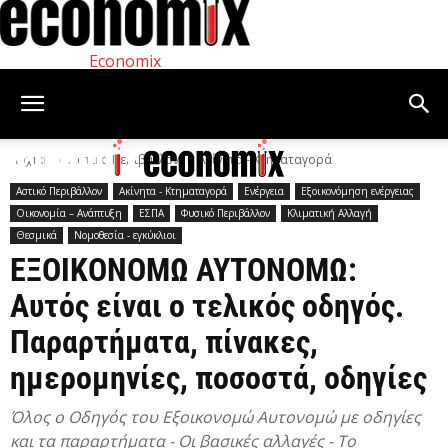
Economix
Αρχική
Αστικό Περιβάλλον
Ακίνητα - Κτηματαγορά
Αστικό Περιβάλλον
Ακίνητα - Κτηματαγορά
Ενέργεια
Εξοικονόμηση ενέργειας
Οικονομία – Ανάπτυξη
ΕΣΠΑ
Φυσικό Περιβάλλον
Κλιματική Αλλαγή
Θεσμικά
Νομοθεσία - εγκύκλιοι
ΕΞΟΙΚΟΝΟΜΩ ΑΥΤΟΝΟΜΩ:
Αυτός είναι ο τελικός οδηγός.
Παραρτήματα, πίνακες,
ημερομηνίες, ποσοστά, οδηγίες
Όλος ο Οδηγός του Εξοικονομώ Αυτονομώ με οδηγίες
και τα παραρτήματα - Οι βασικές αλλαγές - Το