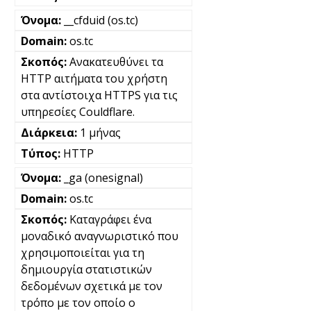
__cfduid (os.tc)
os.tc
Ανακατευθύνει τα
HTTP αιτήματα του χρήστη
στα αντίστοιχα HTTPS για τις
υπηρεσίες Couldflare.
1 μήνας
HTTP
_ga (onesignal)
os.tc
Καταγράφει ένα
μοναδικό αναγνωριστικό που
χρησιμοποιείται για τη
δημιουργία στατιστικών
δεδομένων σχετικά με τον
τρόπο με τον οποίο ο