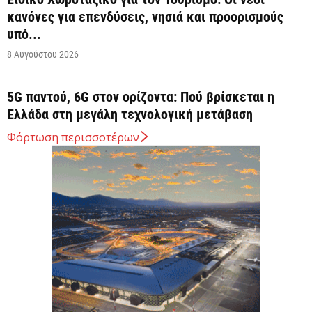
κανόνες για επενδύσεις, νησιά και προορισμούς
υπό...
8 Αυγούστου 2026
5G παντού, 6G στον ορίζοντα: Πού βρίσκεται η
Ελλάδα στη μεγάλη τεχνολογική μετάβαση
8 Αυγούστου 2026
Φόρτωση περισσοτέρων
Διευρύνεται η εθνική πρωτοβουλία για τις τιμές
στο ράφι των σούπερ μάρκετ
8 Αυγούστου 2026
Ελληνική Αναπτυξιακή Τράπεζα: Με «προίκα» 2
δισ. ευρώ ανοίγει δρόμο για δάνεια έως 5...
8 Αυγούστου 2026