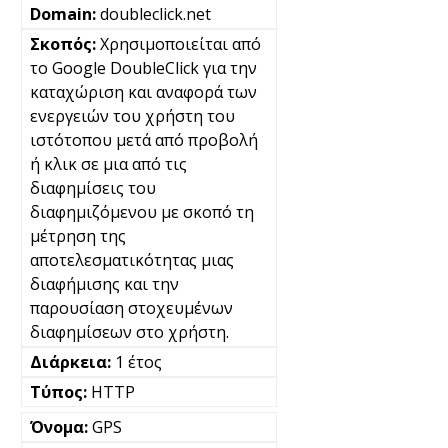
doubleclick.net
Χρησιμοποιείται από
το Google DoubleClick για την
καταχώριση και αναφορά των
ενεργειών του χρήστη του
ιστότοπου μετά από προβολή
ή κλικ σε μια από τις
διαφημίσεις του
διαφημιζόμενου με σκοπό τη
μέτρηση της
αποτελεσματικότητας μιας
διαφήμισης και την
παρουσίαση στοχευμένων
διαφημίσεων στο χρήστη.
1 έτος
HTTP
GPS