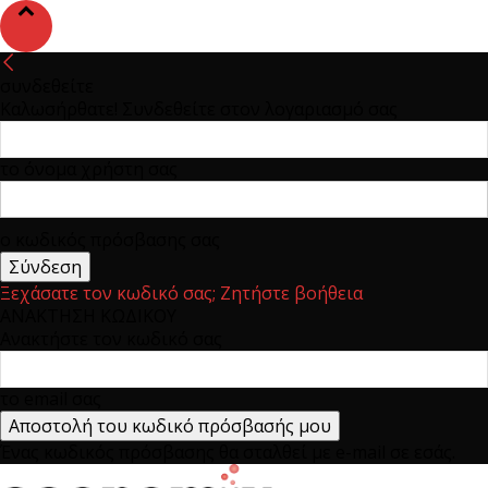
συνδεθείτε
Καλωσήρθατε! Συνδεθείτε στον λογαριασμό σας
το όνομα χρήστη σας
ο κωδικός πρόσβασης σας
Ξεχάσατε τον κωδικό σας; Ζητήστε βοήθεια
ΑΝΑΚΤΗΣΗ ΚΩΔΙΚΟΥ
Ανακτήστε τον κωδικό σας
το email σας
Ένας κωδικός πρόσβασης θα σταλθεί με e-mail σε εσάς.