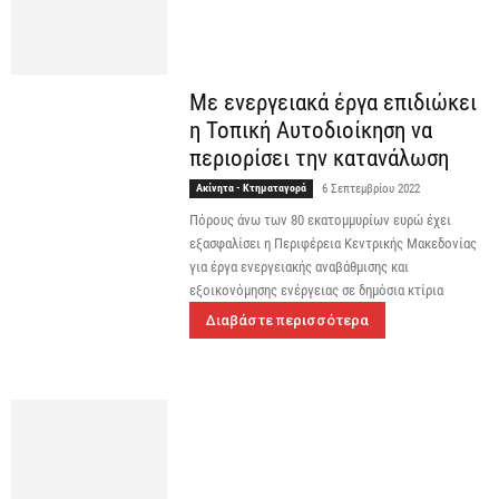
Με ενεργειακά έργα επιδιώκει
η Τοπική Αυτοδιοίκηση να
περιορίσει την κατανάλωση
Ακίνητα - Κτηματαγορά
6 Σεπτεμβρίου 2022
Πόρους άνω των 80 εκατομμυρίων ευρώ έχει
εξασφαλίσει η Περιφέρεια Κεντρικής Μακεδονίας
για έργα ενεργειακής αναβάθμισης και
εξοικονόμησης ενέργειας σε δημόσια κτίρια
Διαβάστε περισσότερα