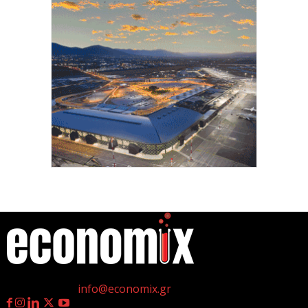
νέες θέσεις εργασίας υψηλής εξειδίκευσης τα
τελευταία επτά χρόνια...
7 Αυγούστου 2026
Θεσσαλονίκη: Οι αλλαγές στις λεωφορειακές
γραμμές που θα ισχύσουν με τη λειτουργία της
επέκτασης...
7 Αυγούστου 2026
Υποχώρησε στο 3,4% ο πληθωρισμός τον Ιούλιο
7 Αυγούστου 2026
«Γιατί οι Τούρκοι συρρέουν στα ελληνικά νησιά;»
7 Αυγούστου 2026
η
Γεννημένοι την 4
Ιουλίου.
Επικοινωνία:
info@economix.gr