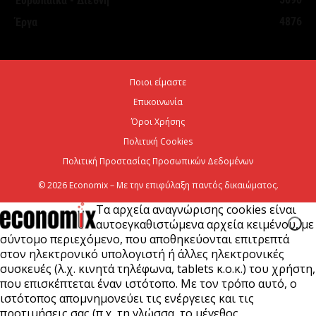
Ευρωπαϊκά - Διεθνή
τουριστική ανάπτυξη
4876
Έργα
7 Αυγούστου 2026
Χρίστος Δήμας: «Προχωρούν τα έργα σε όλο το
Ποιοι είμαστε
μήκος του ΒΟΑΚ»
Επικοινωνία
7 Αυγούστου 2026
Όροι Χρήσης
Πολιτική Cookies
Πολιτική Προστασίας Προσωπικών Δεδομένων
© 2026 Economix – Με την επιφύλαξη παντός δικαιώματος.
Τα αρχεία αναγνώρισης cookies είναι
αυτοεγκαθιστώμενα αρχεία κειμένου, με
σύντομο περιεχόμενο, που αποθηκεύονται επιτρεπτά
στον ηλεκτρονικό υπολογιστή ή άλλες ηλεκτρονικές
συσκευές (λ.χ. κινητά τηλέφωνα, tablets κ.ο.κ.) του χρήστη,
που επισκέπτεται έναν ιστότοπο. Με τον τρόπο αυτό, ο
ιστότοπος απομνημονεύει τις ενέργειες και τις
προτιμήσεις σας (π.χ. τη γλώσσα, το μέγεθος