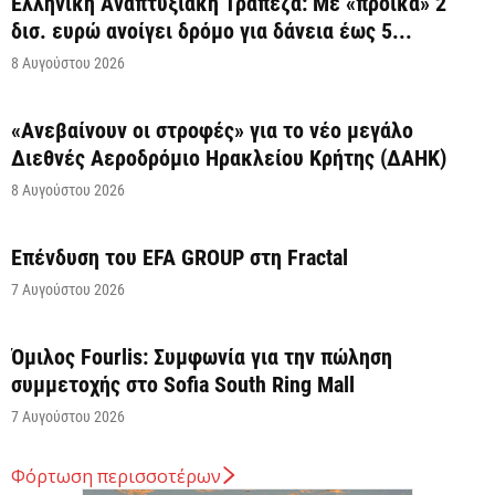
Ελληνική Αναπτυξιακή Τράπεζα: Με «προίκα» 2
δισ. ευρώ ανοίγει δρόμο για δάνεια έως 5...
8 Αυγούστου 2026
«Ανεβαίνουν οι στροφές» για το νέο μεγάλο
Διεθνές Αεροδρόμιο Ηρακλείου Κρήτης (ΔΑΗΚ)
8 Αυγούστου 2026
Επένδυση του EFA GROUP στη Fractal
7 Αυγούστου 2026
Όμιλος Fourlis: Συμφωνία για την πώληση
συμμετοχής στο Sofia South Ring Mall
7 Αυγούστου 2026
Φόρτωση περισσοτέρων
Σταύρος Καλαφάτης: «Έχουμε δημιουργήσει 20.000