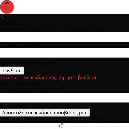
συνδεθείτε
Καλωσήρθατε! Συνδεθείτε στον λογαριασμό σας
το όνομα χρήστη σας
ο κωδικός πρόσβασης σας
Ξεχάσατε τον κωδικό σας; Ζητήστε βοήθεια
ΑΝΑΚΤΗΣΗ ΚΩΔΙΚΟΥ
Ανακτήστε τον κωδικό σας
το email σας
Ένας κωδικός πρόσβασης θα σταλθεί με e-mail σε εσάς.