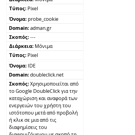
Pixel
probe_cookie
adman.gr
---
Μόνιμα
Pixel
IDE
doubleclick.net
Χρησιμοποιείται από
το Google DoubleClick για την
καταχώριση και αναφορά των
ενεργειών του χρήστη του
ιστότοπου μετά από προβολή
ή κλικ σε μια από τις
διαφημίσεις του
διαφημιζόμενου με σκοπό τη