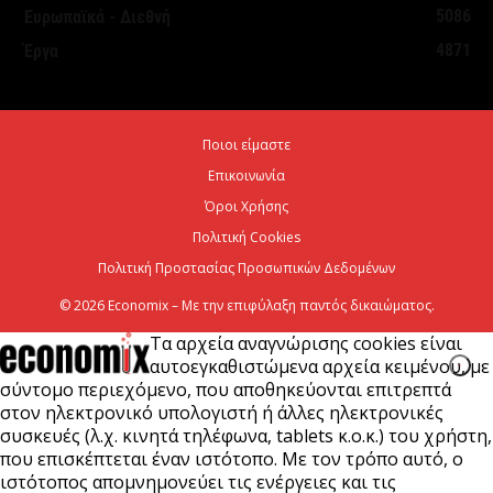
Άνω των 20 δισ. ευρώ οι ρυθμίσεις οφειλών από
5086
Ευρωπαϊκά - Διεθνή
την έναρξη λειτουργίας της πλατφόρμας
4871
Έργα
5 Αυγούστου 2026
Κυρ. Μητσοτάκης: Η είσοδος της Meridiam
Ποιοι είμαστε
αποτελεί μια πολύ ισχυρή ψήφο εμπιστοσύνης στον
Επικοινωνία
ενεργειακό...
Όροι Χρήσης
5 Αυγούστου 2026
Πολιτική Cookies
Πολιτική Προστασίας Προσωπικών Δεδομένων
© 2026 Economix – Με την επιφύλαξη παντός δικαιώματος.
Τα αρχεία αναγνώρισης cookies είναι
αυτοεγκαθιστώμενα αρχεία κειμένου, με
σύντομο περιεχόμενο, που αποθηκεύονται επιτρεπτά
στον ηλεκτρονικό υπολογιστή ή άλλες ηλεκτρονικές
συσκευές (λ.χ. κινητά τηλέφωνα, tablets κ.ο.κ.) του χρήστη,
που επισκέπτεται έναν ιστότοπο. Με τον τρόπο αυτό, ο
ιστότοπος απομνημονεύει τις ενέργειες και τις