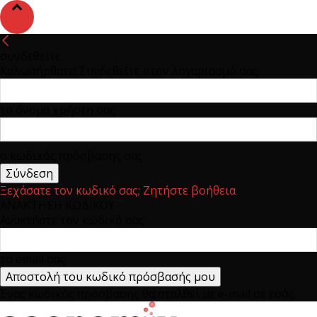
συνδεθείτε
Καλωσήρθατε! Συνδεθείτε στον λογαριασμό σας
το όνομα χρήστη σας
ο κωδικός πρόσβασης σας
Ξεχάσατε τον κωδικό σας; Ζητήστε βοήθεια
ΑΝΑΚΤΗΣΗ ΚΩΔΙΚΟΥ
Ανακτήστε τον κωδικό σας
το email σας
Ένας κωδικός πρόσβασης θα σταλθεί με e-mail σε εσάς.