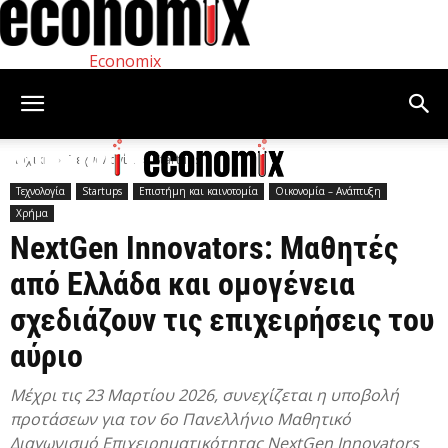
Economix
Αρχική
Τεχνολογία
Startups
Τεχνολογία
Startups
Επιστήμη και καινοτομία
Οικονομία – Ανάπτυξη
Χρήμα
NextGen Innovators: Μαθητές
από Ελλάδα και ομογένεια
σχεδιάζουν τις επιχειρήσεις του
αύριο
Μέχρι τις 23 Μαρτίου 2026, συνεχίζεται η υποβολή
προτάσεων για τον 6ο Πανελλήνιο Μαθητικό
Διαγωνισμό Επιχειρηματικότητας NextGen Innovators