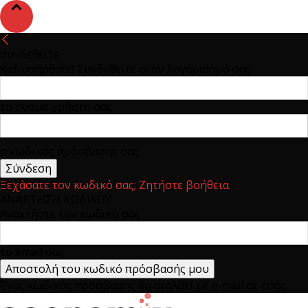
συνδεθείτε
Καλωσήρθατε! Συνδεθείτε στον λογαριασμό σας
το όνομα χρήστη σας
ο κωδικός πρόσβασης σας
Ξεχάσατε τον κωδικό σας; Ζητήστε βοήθεια
ΑΝΑΚΤΗΣΗ ΚΩΔΙΚΟΥ
Ανακτήστε τον κωδικό σας
το email σας
Ένας κωδικός πρόσβασης θα σταλθεί με e-mail σε εσάς.