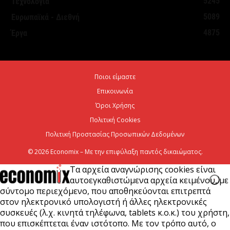
5245
Τεχνολογία
Λογαριασμού Αγροτικής Εστίας
5089
Ευρωπαϊκά - Διεθνή
7 Αυγούστου 2026
4875
Έργα
Κ. Χατζηδάκης: Στον κάλαθο των αχρήστων οι
αμφισβητήσεις για το καλώδιο της ηλεκτρικής
Ποιοι είμαστε
διασύνδεσης...
Επικοινωνία
6 Αυγούστου 2026
Όροι Χρήσης
Πολιτική Cookies
Πολιτική Προστασίας Προσωπικών Δεδομένων
© 2026 Economix – Με την επιφύλαξη παντός δικαιώματος.
Τα αρχεία αναγνώρισης cookies είναι
αυτοεγκαθιστώμενα αρχεία κειμένου, με
σύντομο περιεχόμενο, που αποθηκεύονται επιτρεπτά
στον ηλεκτρονικό υπολογιστή ή άλλες ηλεκτρονικές
συσκευές (λ.χ. κινητά τηλέφωνα, tablets κ.ο.κ.) του χρήστη,
που επισκέπτεται έναν ιστότοπο. Με τον τρόπο αυτό, ο