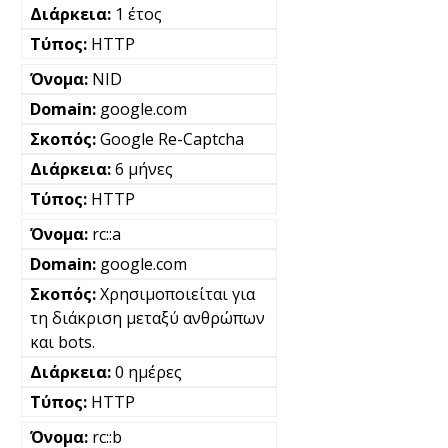
1 έτος
HTTP
NID
google.com
Google Re-Captcha
6 μήνες
HTTP
rc::a
google.com
Χρησιμοποιείται για
τη διάκριση μεταξύ ανθρώπων
και bots.
0 ημέρες
HTTP
rc::b