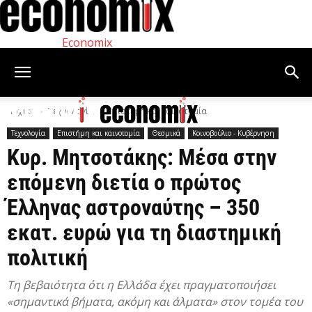
Economix
Αρχική
Τεχνολογία
Επιστήμη και καινοτομία
Τεχνολογία
Επιστήμη και καινοτομία
Θεσμικά
Κοινοβούλιο - Κυβέρνηση
Κυρ. Μητσοτάκης: Μέσα στην
επόμενη διετία ο πρώτος
Έλληνας αστροναύτης – 350
εκατ. ευρώ για τη διαστημική
πολιτική
Τη βεβαιότητα ότι η Ελλάδα έχει πραγματοποιήσει
«σημαντικά βήματα, ακόμη και άλματα» στον τομέα του