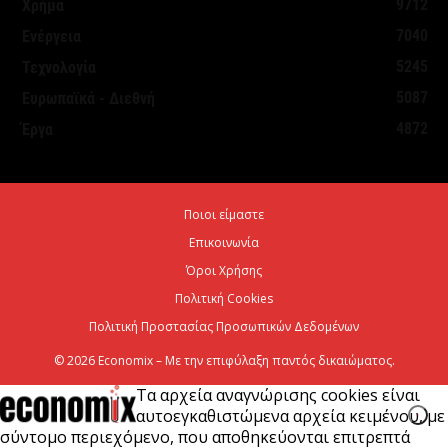
9712
Χρήμα
University
7040
Ενέργεια
6 Αυγούστου 2026
5245
Τεχνολογία
5087
Ευρωπαϊκά - Διεθνή
ΥΠΕΘΟΟ: Υποβλήθηκε το αίτημα για την
4872
Έργα
ενεργοποίηση της ρήτρας διαφυγής για την
ενεργειακή ανθεκτικότητα
6 Αυγούστου 2026
Ποιοι είμαστε
Επικοινωνία
Viohalco: Ισχυρές επιδόσεις το πρώτο εξάμηνο του
2026
Όροι Χρήσης
Πολιτική Cookies
6 Αυγούστου 2026
Πολιτική Προστασίας Προσωπικών Δεδομένων
© 2026 Economix – Με την επιφύλαξη παντός δικαιώματος.
Τα αρχεία αναγνώρισης cookies είναι
αυτοεγκαθιστώμενα αρχεία κειμένου, με
σύντομο περιεχόμενο, που αποθηκεύονται επιτρεπτά