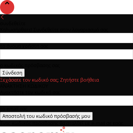
συνδεθείτε
Καλωσήρθατε! Συνδεθείτε στον λογαριασμό σας
το όνομα χρήστη σας
ο κωδικός πρόσβασης σας
Ξεχάσατε τον κωδικό σας; Ζητήστε βοήθεια
ΑΝΑΚΤΗΣΗ ΚΩΔΙΚΟΥ
Ανακτήστε τον κωδικό σας
το email σας
Ένας κωδικός πρόσβασης θα σταλθεί με e-mail σε εσάς.