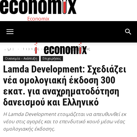
Economix
Αρχική
Οικονομία – Ανάπτυξη
Επιχειρήσεις
Οικονομία – Ανάπτυξη
Επιχειρήσεις
Lamda Development: Σχεδιάζει
νέα ομολογιακή έκδοση 300
εκατ. για αναχρηματοδότηση
δανεισμού και Ελληνικό
H Lamda Development ετοιμάζεται να απευθυνθεί εκ
νέου στις αγορές και το επενδυτικό κοινό μέσω νέας
ομολογιακής έκδοσης.