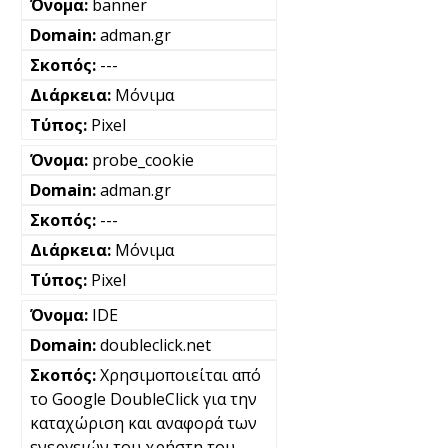
banner
adman.gr
---
Μόνιμα
Pixel
probe_cookie
adman.gr
---
Μόνιμα
Pixel
IDE
doubleclick.net
Χρησιμοποιείται από
το Google DoubleClick για την
καταχώριση και αναφορά των
ενεργειών του χρήστη του