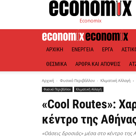
Economix
ΑΡΧΙΚΉ
ΕΝΈΡΓΕΙΑ
ΈΡΓΑ
ΑΣΤΙΚ
ΘΕΣΜΙΚΆ
ΆΡΘΡΑ ΚΑΙ ΑΠΌΨΕΙΣ
ΑΤ
Αρχική
Φυσικό Περιβάλλον
Κλιματική Αλλαγή
Φυσικό Περιβάλλον
Κλιματική Αλλαγή
«Cool Routes»: Χα
κέντρο της Αθήνα
«Οάσεις δροσιάς» μέσα στο κέντρο της 