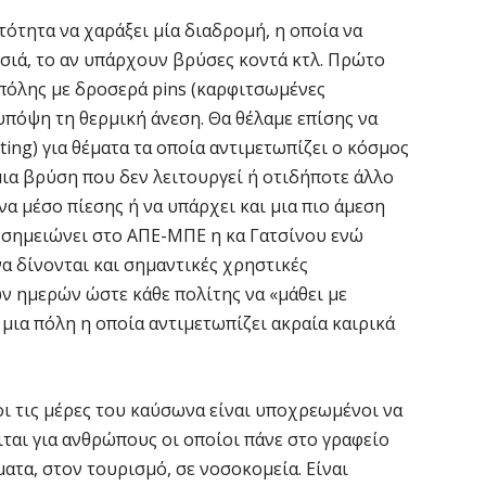
το
τότητα να χαράξει μία διαδρομή, η οποία να
7 
σιά, το αν υπάρχουν βρύσες κοντά κτλ. Πρώτο
 πόλης με δροσερά pins (καρφιτσωμένες
Κ
πόψη τη θερμική άνεση. Θα θέλαμε επίσης να
Σ
δ
ting) για θέματα τα οποία αντιμετωπίζει ο κόσμος
μια βρύση που δεν λειτουργεί ή οτιδήποτε άλλο
7 
ένα μέσο πίεσης ή να υπάρχει και μια πιο άμεση
 σημειώνει στο ΑΠΕ-ΜΠΕ η κα Γατσίνου ενώ
Υ
Π
α δίνονται και σημαντικές χρηστικές
β
ν ημερών ώστε κάθε πολίτης να «μάθει με
7 
 μια πόλη η οποία αντιμετωπίζει ακραία καιρικά
Σ
Ι
ι τις μέρες του καύσωνα είναι υποχρεωμένοι να
7 
ιται για ανθρώπους οι οποίοι πάνε στο γραφείο
ατα, στον τουρισμό, σε νοσοκομεία. Είναι