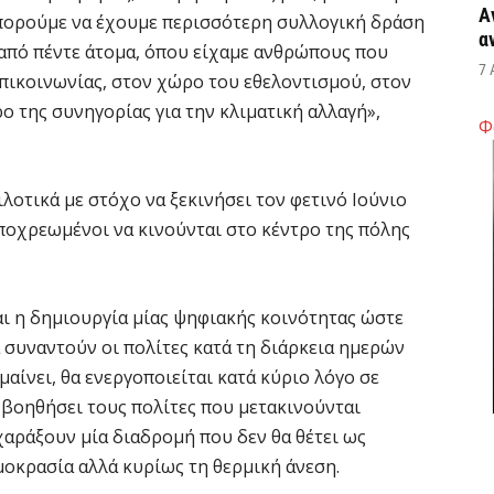
Α
μπορούμε να έχουμε περισσότερη συλλογική δράση
α
 από πέντε άτομα, όπου είχαμε ανθρώπους που
7 
επικοινωνίας, στον χώρο του εθελοντισμού, στον
 της συνηγορίας για την κλιματική αλλαγή»,
Φ
Κ
Σ
α
λοτικά με στόχο να ξεκινήσει τον φετινό Ιούνιο
7 
ποχρεωμένοι να κινούνται στο κέντρο της πόλης
Σ
φ
αι η δημιουργία μίας ψηφιακής κοινότητας ώστε
3
συναντούν οι πολίτες κατά τη διάρκεια ημερών
7 
αίνει, θα ενεργοποιείται κατά κύριο λόγο σε
α βοηθήσει τους πολίτες που μετακινούνται
Η
χαράξουν μία διαδρομή που δεν θα θέτει ως
χ
μοκρασία αλλά κυρίως τη θερμική άνεση.
Ο