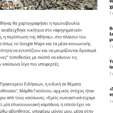
υ
χ
7 
 Αθήνας θα χαρτογραφήσει η πρωτοβουλία
Θ
υ αναδείχθηκε νικήτρια στο «αφηγηματικό»
λ
η, η περίπτωση της Αθήνας», στο πλαίσιο του
μ
ία όπως το Google Maps και τα μέσα κοινωνικής
7 
τότητα να εντοπίζουν και να μοιράζονται δροσερά
νες” τοποθεσίες με σκοπό να κάνουν τις
Υ
ν καύσωνα λίγο πιο υποφερτές.
Ι
7 
Πρακτορείο Ειδήσεων, η ειδική σε θέματα
«
olRoutes”, Μάρθα Γατσίνου, αρχικός στόχος ήταν
ν
ύρω από τους καύσωνες. «Εμείς ουσιαστικά είχαμε
7 
 μία επικοινωνιακή καμπάνια, η οποία έχει να
νιώθω αβοήθητος, υποφέρω μόνος μου, μέσα στην