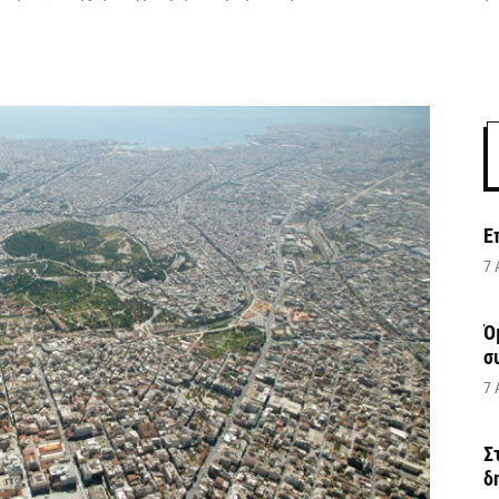
Ε
7 
Ό
σ
7 
Σ
δ