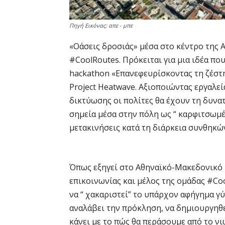
Πηγή Εικόνας: απε - μπε
«Οάσεις δροσιάς» μέσα στο κέντρο της
#CoolRoutes. Πρόκειται για μια ιδέα πο
hackathon «Επανεφευρίσκοντας
τη ζέστ
Project Heatwave. Αξιοποιώντας εργαλε
δικτύωσης οι πολίτες θα έχουν τη δυνα
σημεία μέσα στην πόλη ως “ καρφιτσωμέ
μετακινήσεις κατά τη διάρκεια συνθηκώ
Όπως εξηγεί στο Αθηναϊκό-Μακεδονικό 
επικοινωνίας και μέλος της ομάδας #Co
να “ χακαριστεί” το υπάρχον αφήγημα γ
αναλάβει την πρόκληση, να δημιουργηθεί
κάνει με το πώς θα περάσουμε από το 