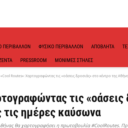
Ό ΠΕΡΙΒΆΛΛΟΝ
ΦΥΣΙΚΌ ΠΕΡΙΒΆΛΛΟΝ
ΑΠΌΒΛΗΤΑ
ΤΕ
ΖΈΝΤΑ
PRESSROOM
ΜΌΝΙΜΕΣ ΣΤΉΛΕΣ
«Cool Routes»: Χαρτογραφώντας τις «οάσεις δροσιάς» στο κέντρο της Αθήνας 
ρτογραφώντας τις «οάσεις 
ς τις ημέρες καύσωνα
Αθήνας θα χαρτογραφήσει η πρωτοβουλία #CoolRoutes. Πρόκ