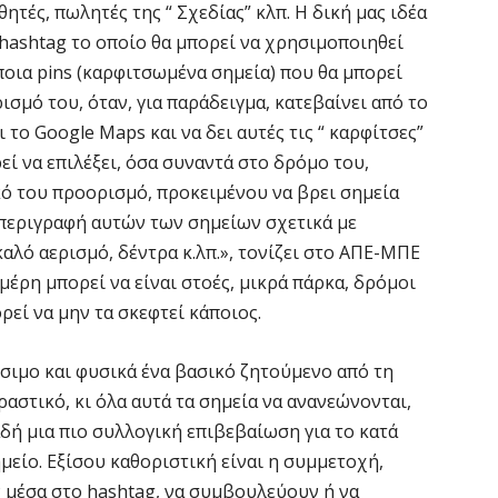
τές, πωλητές της “ Σχεδίας” κλπ. Η δική μας ιδέα
Θ
Π
 hashtag το οποίο θα μπορεί να χρησιμοποιηθεί
ε
άποια pins (καρφιτσωμένα σημεία) που θα μπορεί
7 
ισμό του, όταν, για παράδειγμα, κατεβαίνει από το
το Google Maps και να δει αυτές τις “ καρφίτσες”
Χ
ρεί να επιλέξει, όσα συναντά στο δρόμο του,
ό
ικό του προορισμό, προκειμένου να βρει σημεία
7 
 περιγραφή αυτών των σημείων σχετικά με
αλό αερισμό, δέντρα κ.λπ.», τονίζει στο ΑΠΕ-ΜΠΕ
Έ
 μέρη μπορεί να είναι στοές, μικρά πάρκα, δρόμοι
α
ρεί να μην τα σκεφτεί κάποιος.
7 
ήσιμο και φυσικά ένα βασικό ζητούμενο από τη
δραστικό, κι όλα αυτά τα σημεία να ανανεώνονται,
Η
Ε
δή μια πιο συλλογική επιβεβαίωση για το κατά
έ
μείο. Εξίσου καθοριστική είναι η συμμετοχή,
7 
 μέσα στο hashtag, να συμβουλεύουν ή να