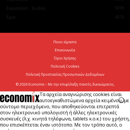
τον Τουρισμό: Στρατηγικό εργαλείο για βιώσιμη
5090
Ευρωπαϊκά - Διεθνή
τουριστική ανάπτυξη
4876
Έργα
7 Αυγούστου 2026
Χρίστος Δήμας: «Προχωρούν τα έργα σε όλο το
Ποιοι είμαστε
μήκος του ΒΟΑΚ»
Επικοινωνία
7 Αυγούστου 2026
Όροι Χρήσης
Πολιτική Cookies
Πολιτική Προστασίας Προσωπικών Δεδομένων
© 2026 Economix – Με την επιφύλαξη παντός δικαιώματος.
Τα αρχεία αναγνώρισης cookies είναι
αυτοεγκαθιστώμενα αρχεία κειμένου, με
σύντομο περιεχόμενο, που αποθηκεύονται επιτρεπτά
στον ηλεκτρονικό υπολογιστή ή άλλες ηλεκτρονικές
συσκευές (λ.χ. κινητά τηλέφωνα, tablets κ.ο.κ.) του χρήστη,
που επισκέπτεται έναν ιστότοπο. Με τον τρόπο αυτό, ο