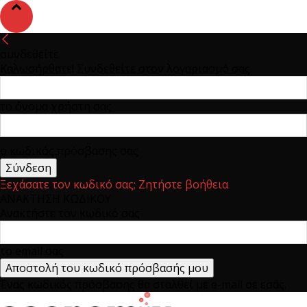
συνδεθείτε
Καλωσήρθατε! Συνδεθείτε στον λογαριασμό σας
το όνομα χρήστη σας
ο κωδικός πρόσβασης σας
Ξεχάσατε τον κωδικό σας; Ζητήστε βοήθεια
ΑΝΑΚΤΗΣΗ ΚΩΔΙΚΟΥ
Ανακτήστε τον κωδικό σας
το email σας
Ένας κωδικός πρόσβασης θα σταλθεί με e-mail σε εσάς.