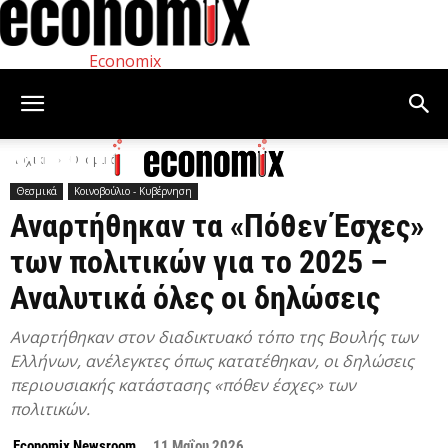
Economix
Αρχική
Θεσμικά
Θεσμικά
Κοινοβούλιο - Κυβέρνηση
Αναρτήθηκαν τα «Πόθεν Έσχες»
των πολιτικών για το 2025 –
Αναλυτικά όλες οι δηλώσεις
Αναρτήθηκαν στον διαδικτυακό τόπο της Βουλής των
Ελλήνων, ανέλεγκτες όπως κατατέθηκαν, οι δηλώσεις
περιουσιακής κατάστασης «πόθεν έσχες» των
πολιτικών.
Economix Newsroom
11 Μαΐου 2026