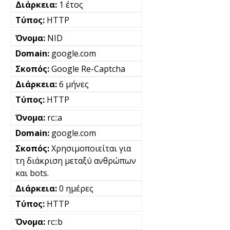
1 έτος
HTTP
NID
google.com
Google Re-Captcha
6 μήνες
HTTP
rc::a
google.com
Χρησιμοποιείται για
τη διάκριση μεταξύ ανθρώπων
και bots.
0 ημέρες
HTTP
rc::b