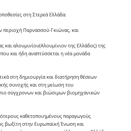
Ι
7 
οποθεσίες στη Στερεά Ελλάδα:
«
ην περιοχή Παρνασσού-Γκιώνας, και
ν
7 
ς και αλουμινίου(Αλουμίνιον της Ελλάδος) της
που και ήδη αναπτύσσεται η νέα μονάδα
Α
α
7 
τικά στη δημιουργία και διατήρηση θέσεων
ακής συνοχής και στη μείωση του
Κ
πιο σύγχρονων και βιώσιμων βιομηχανικών
Σ
α
7 
ικότερους καθετοποιημένους παραγωγούς
ός βωξίτη στην Ευρωπαϊκή Ένωση και
Σ