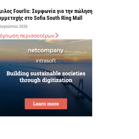
μιλος Fourlis: Συμφωνία για την πώληση
υμμετοχής στο Sofia South Ring Mall
Αυγούστου 2026
όρτωση περισσοτέρων
ταύρος Καλαφάτης: «Έχουμε
ημιουργήσει 20.000 νέες θέσεις εργασίας
ψηλής εξειδίκευσης τα τελευταία επτά
ρόνια...
Αυγούστου 2026
εσσαλονίκη: Οι αλλαγές στις
εωφορειακές γραμμές που θα ισχύσουν
ε τη λειτουργία της επέκτασης...
Αυγούστου 2026
ποχώρησε στο 3,4% ο πληθωρισμός τον