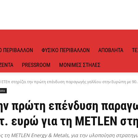
Ό ΠΕΡΙΒΆΛΛΟΝ
ΦΥΣΙΚΌ ΠΕΡΙΒΆΛΛΟΝ
ΑΠΌΒΛΗΤΑ
ΤΕ
ΖΈΝΤΑ
PRESSROOM
ΜΌΝΙΜΕΣ ΣΤΉΛΕΣ
 ΕΤΕπ στηρίζει την πρώτη επένδυση παραγωγής γαλλίου στην Ευρώπη με 90..
ατα
την πρώτη επένδυση παραγ
τ. ευρώ για τη METLEN στ
 τη METLEN Energy & Metals, για την υλοποίηση στρατηγ