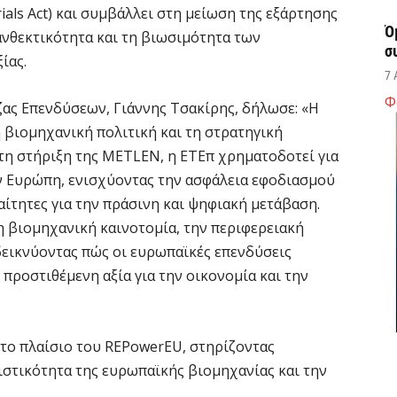
ials Act) και συμβάλλει στη μείωση της εξάρτησης
Ό
 ανθεκτικότητα και τη βιωσιμότητα των
σ
ίας.
7 
Φ
ας Επενδύσεων, Γιάννης Τσακίρης, δήλωσε: «Η
Σ
 βιομηχανική πολιτική και τη στρατηγική
δ
τη στήριξη της METLEN, η ΕΤΕπ χρηματοδοτεί για
υ
 Ευρώπη, ενισχύοντας την ασφάλεια εφοδιασμού
χ
αίτητες για την πράσινη και ψηφιακή μετάβαση.
7 
τη βιομηχανική καινοτομία, την περιφερειακή
δεικνύοντας πώς οι ευρωπαϊκές επενδύσεις
Θ
ροστιθέμενη αξία για την οικονομία και την
λ
μ
7 
το πλαίσιο του REPowerEU, στηρίζοντας
ιστικότητα της ευρωπαϊκής βιομηχανίας και την
Υ