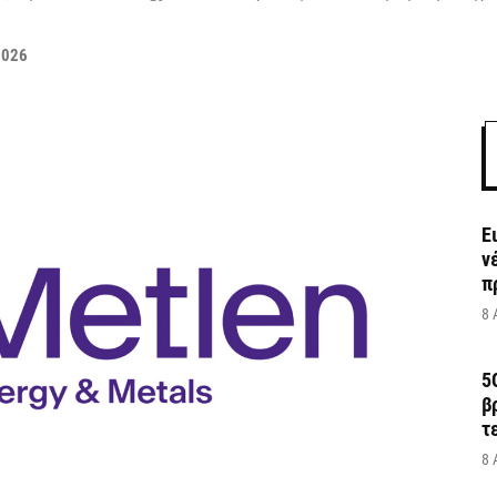
2026
Ε
ν
π
8 
5
β
τ
8 