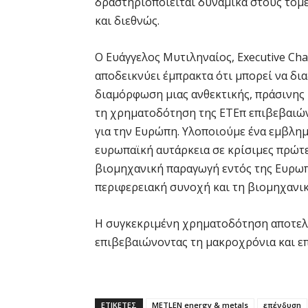
δραστηριοποιείται δυναμικά στους τομε
και διεθνώς.
Ο Ευάγγελος Μυτιληναίος, Executive C
αποδεικνύει έμπρακτα ότι μπορεί να δι
διαμόρφωση μιας ανθεκτικής, πράσινης
τη χρηματοδότηση της ΕΤΕπ επιβεβαιών
για την Ευρώπη. Υλοποιούμε ένα εμβλημ
ευρωπαϊκή αυτάρκεια σε κρίσιμες πρώτε
βιομηχανική παραγωγή εντός της Ευρωπ
περιφερειακή συνοχή και τη βιομηχανικ
Η συγκεκριμένη χρηματοδότηση αποτελε
επιβεβαιώνοντας τη μακροχρόνια και ε
ΕΤΙΚΕΤΕΣ
METLEN energy & metals
επένδυση