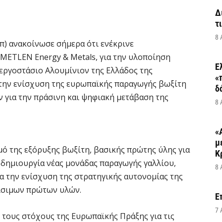
Δ
τ
8 
) ανακοίνωσε σήμερα ότι ενέκρινε
 METLEN Energy & Metals, για την υλοποίηση
Ε
εργοστάσιο Αλουμίνιον της Ελλάδος της
«
ο την ενίσχυση της ευρωπαϊκής παραγωγής βωξίτη
δ
 για την πράσινη και ψηφιακή μετάβαση της
8 
«
μ
ό της εξόρυξης βωξίτη, βασικής πρώτης ύλης για
Κ
 δημιουργία νέας μονάδας παραγωγής γαλλίου,
8 
α την ενίσχυση της στρατηγικής αυτονομίας της
ίσιμων πρώτων υλών.
Ε
7 
 τους στόχους της Ευρωπαϊκής Πράξης για τις