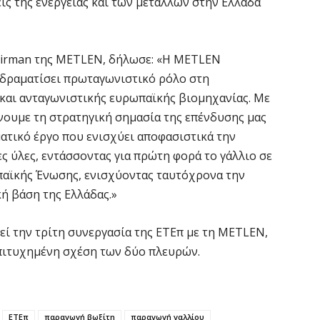
ίς της ενέργειας και των μετάλλων στην Ελλάδα
φ
3
7 
hairman της METLEN, δήλωσε: «Η METLEN
αδραματίσει πρωταγωνιστικό ρόλο στη
Η
 και ανταγωνιστικής ευρωπαϊκής βιομηχανίας. Με
χ
ουμε τη στρατηγική σημασία της επένδυσης μας
Ο
το
ατικό έργο που ενισχύει αποφασιστικά την
ς ύλες, εντάσσοντας για πρώτη φορά το γάλλιο σε
7 
αϊκής Ένωσης, ενισχύοντας ταυτόχρονα την
ή βάση της Ελλάδας.»
Κ
Σ
δ
ί την τρίτη συνεργασία της ΕΤΕπ με τη METLEN,
7 
πιτυχημένη σχέση των δύο πλευρών.
Υ
Π
ΕΤΕπ
παραγωγή βωξίτη
παραγωγή γαλλίου