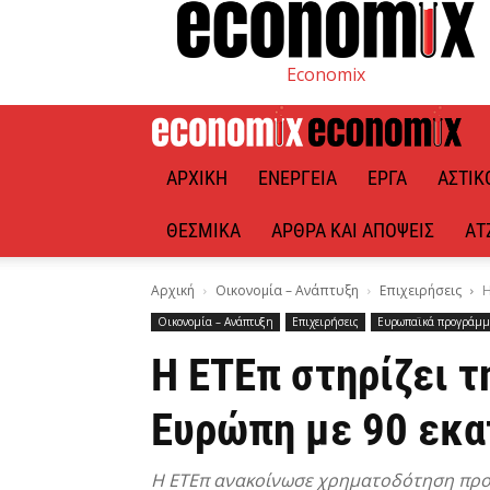
Economix
ΑΡΧΙΚΉ
ΕΝΈΡΓΕΙΑ
ΈΡΓΑ
ΑΣΤΙΚ
ΘΕΣΜΙΚΆ
ΆΡΘΡΑ ΚΑΙ ΑΠΌΨΕΙΣ
ΑΤ
Αρχική
Οικονομία – Ανάπτυξη
Επιχειρήσεις
Η
Οικονομία – Ανάπτυξη
Επιχειρήσεις
Ευρωπαϊκά προγράμμ
Η ΕΤΕπ στηρίζει 
Ευρώπη με 90 εκα
Η ΕΤΕπ ανακοίνωσε χρηματοδότηση προς