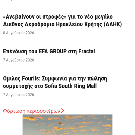
«Ανεβαίνουν οι στροφές» για το νέο μεγάλο
Διεθνές Αεροδρόμιο Ηρακλείου Κρήτης (ΔΑΗΚ)
8 Αυγούστου 2026
Επένδυση του EFA GROUP στη Fractal
7 Αυγούστου 2026
Όμιλος Fourlis: Συμφωνία για την πώληση
συμμετοχής στο Sofia South Ring Mall
7 Αυγούστου 2026
Φόρτωση περισσοτέρων
Σταύρος Καλαφάτης: «Έχουμε δημιουργήσει 20.000
νέες θέσεις εργασίας υψηλής εξειδίκευσης τα
τελευταία επτά χρόνια...