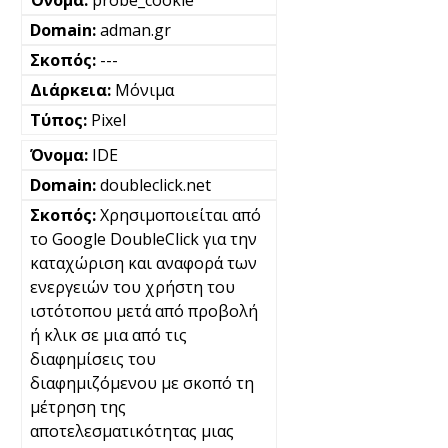
adman.gr
---
Μόνιμα
Pixel
IDE
doubleclick.net
Χρησιμοποιείται από
το Google DoubleClick για την
καταχώριση και αναφορά των
ενεργειών του χρήστη του
ιστότοπου μετά από προβολή
ή κλικ σε μια από τις
διαφημίσεις του
διαφημιζόμενου με σκοπό τη
μέτρηση της
αποτελεσματικότητας μιας