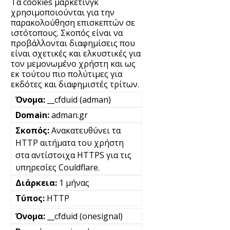
Τα cookies μάρκετινγκ
χρησιμοποιούνται για την
παρακολούθηση επισκεπτών σε
ιστότοπους. Σκοπός είναι να
προβάλλονται διαφημίσεις που
είναι σχετικές και ελκυστικές για
τον μεμονωμένο χρήστη και ως
εκ τούτου πιο πολύτιμες για
εκδότες και διαφημιστές τρίτων.
__cfduid (adman)
adman.gr
Ανακατευθύνει τα
HTTP αιτήματα του χρήστη
στα αντίστοιχα HTTPS για τις
υπηρεσίες Couldflare.
1 μήνας
HTTP
__cfduid (onesignal)