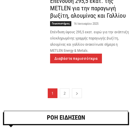
Επένδυση 295,5 εκατ. της
METLEN για την παραγωγή
βωξίτη, αλουμίνας και Γαλλίου
Γεωεπιστήμες
16 Ιανουαρίου 2025
Επένδυση ύψους 295,5 εκατ. ευρώ για την ανάπτυξη
ολοκληρωμένης γραμμής παραγωγής βωξίτη,
αλουμίνας και γαλλίου ανακοίνωσε σήμερα η
METLEN Energy & Metals.
Διαβάστε περισσότερα
1
2
ΡΟΗ ΕΙΔΗΣΕΩΝ