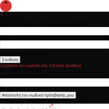
συνδεθείτε
Καλωσήρθατε! Συνδεθείτε στον λογαριασμό σας
το όνομα χρήστη σας
ο κωδικός πρόσβασης σας
Ξεχάσατε τον κωδικό σας; Ζητήστε βοήθεια
ΑΝΑΚΤΗΣΗ ΚΩΔΙΚΟΥ
Ανακτήστε τον κωδικό σας
το email σας
Ένας κωδικός πρόσβασης θα σταλθεί με e-mail σε εσάς.