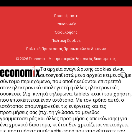
Χρίστος Δήμας: «Προχωρούν τα έργα σε όλο το
Ποιοι είμαστε
μήκος του ΒΟΑΚ»
Επικοινωνία
7 Αυγούστου 2026
Όροι Χρήσης
Πολιτική Cookies
Πολιτική Προστασίας Προσωπικών Δεδομένων
© 2026 Economix – Με την επιφύλαξη παντός δικαιώματος.
Τα αρχεία αναγνώρισης cookies είναι
αυτοεγκαθιστώμενα αρχεία κειμένου, με
σύντομο περιεχόμενο, που αποθηκεύονται επιτρεπτά
στον ηλεκτρονικό υπολογιστή ή άλλες ηλεκτρονικές
συσκευές (λ.χ. κινητά τηλέφωνα, tablets κ.ο.κ.) του χρήστη,
που επισκέπτεται έναν ιστότοπο. Με τον τρόπο αυτό, ο
ιστότοπος απομνημονεύει τις ενέργειες και τις
προτιμήσεις σας (π.χ. τη γλώσσα, το μέγεθος
γραμματοσειράς και άλλες προτιμήσεις απεικόνισης) για
ένα χρονικό διάστημα, κι έτσι δεν χρειάζεται να εισάγετε
τις προτιμήσεις αυτές κάθε φορά που επισκέπτεστε τον