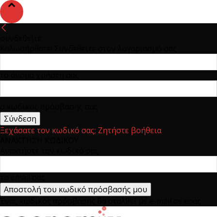
συνδεθείτε
Καλωσήρθατε! Συνδεθείτε στον λογαριασμό σας
το όνομα χρήστη σας
ο κωδικός πρόσβασης σας
Ξεχάσατε τον κωδικό σας; Ζητήστε βοήθεια
ΑΝΑΚΤΗΣΗ ΚΩΔΙΚΟΥ
Ανακτήστε τον κωδικό σας
το email σας
Ένας κωδικός πρόσβασης θα σταλθεί με e-mail σε εσάς.