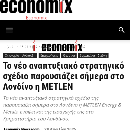
Economix
Αρχική
Οικονομία – Ανάπτυξη
Επιχειρήσεις
Οικονομία – Ανάπτυξη
Επιχειρήσεις
Θεσμικά
Ευρωπαϊκά - Διεθνή
Το νέο αναπτυξιακό στρατηγικό
σχέδιο παρουσιάζει σήμερα στο
Λονδίνο η METLEN
Το νέο αναπτυξιακό στρατηγικό σχέδιό της
παρουσιάζει σήμερα στο Λονδίνο η METLEN Energy &
Metals, ενόψει και της εισαγωγής της στο
Χρηματιστήριο του Λονδίνου.
Economix Newsroom
28 Απριλίου 2025