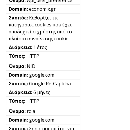
wpl_user_preference
economix.gr
Καθορίζει τις
κατηγορίες cookies που έχει
αποδεχτεί ο χρήστης από το
πλαίσιο συναίνεσης cookie.
1 έτος
HTTP
NID
google.com
Google Re-Captcha
6 μήνες
HTTP
rc::a
google.com
Χρησιμοποιείται για