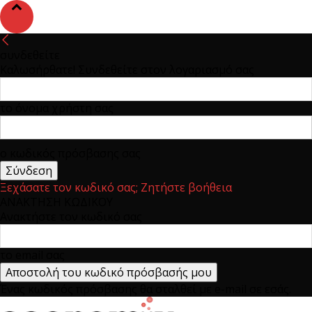
συνδεθείτε
Καλωσήρθατε! Συνδεθείτε στον λογαριασμό σας
το όνομα χρήστη σας
ο κωδικός πρόσβασης σας
Ξεχάσατε τον κωδικό σας; Ζητήστε βοήθεια
ΑΝΑΚΤΗΣΗ ΚΩΔΙΚΟΥ
Ανακτήστε τον κωδικό σας
το email σας
Ένας κωδικός πρόσβασης θα σταλθεί με e-mail σε εσάς.