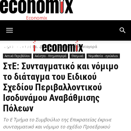
Economix
Αρχική
Αστικό Περιβάλλον
Ακίνητα - Κτηματαγορά
Αστικό Περιβάλλον
Ακίνητα - Κτηματαγορά
Θεσμικά
Νομοθεσία - εγκύκλιοι
ΣτΕ: Συνταγματικό και νόμιμο
το διάταγμα του Ειδικού
Σχεδίου Περιβαλλοντικού
Ισοδυνάμου Αναβάθμισης
Πόλεων
To Ε΄ Τμήμα το Συμβούλιο της Επικρατείας έκρινε
συνταγματικό και νόμιμο το σχέδιο Προεδρικού