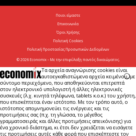
Η Deloitte Ελλάδος αποκλειστικός
χρηματοοικονομικός σύμβουλος του Ομίλου ΔΕΗ
Ποιοι είμαστε
για τη στρατηγική είσοδό του...
Επικοινωνία
7 Αυγούστου 2026
Όροι Χρήσης
Πολιτική Cookies
Πολιτική Προστασίας Προσωπικών Δεδομένων
© 2026 Economix – Με την επιφύλαξη παντός δικαιώματος.
Τα αρχεία αναγνώρισης cookies είναι
αυτοεγκαθιστώμενα αρχεία κειμένου, με
σύντομο περιεχόμενο, που αποθηκεύονται επιτρεπτά
στον ηλεκτρονικό υπολογιστή ή άλλες ηλεκτρονικές
συσκευές (λ.χ. κινητά τηλέφωνα, tablets κ.ο.κ.) του χρήστη,
που επισκέπτεται έναν ιστότοπο. Με τον τρόπο αυτό, ο
ιστότοπος απομνημονεύει τις ενέργειες και τις
προτιμήσεις σας (π.χ. τη γλώσσα, το μέγεθος
γραμματοσειράς και άλλες προτιμήσεις απεικόνισης) για
ένα χρονικό διάστημα, κι έτσι δεν χρειάζεται να εισάγετε
τις προτιμήσεις αυτές κάθε φορά που επισκέπτεστε τον