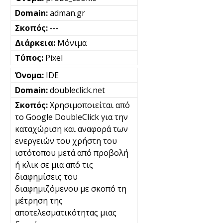
adman.gr
---
Μόνιμα
Pixel
IDE
doubleclick.net
Χρησιμοποιείται από
το Google DoubleClick για την
καταχώριση και αναφορά των
ενεργειών του χρήστη του
ιστότοπου μετά από προβολή
ή κλικ σε μια από τις
διαφημίσεις του
διαφημιζόμενου με σκοπό τη
μέτρηση της
αποτελεσματικότητας μιας