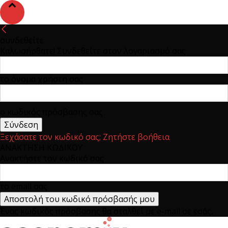
συνδεθείτε
Καλωσήρθατε! Συνδεθείτε στον λογαριασμό σας
το όνομα χρήστη σας
ο κωδικός πρόσβασης σας
Ξεχάσατε τον κωδικό σας; Ζητήστε βοήθεια
ΑΝΑΚΤΗΣΗ ΚΩΔΙΚΟΥ
Ανακτήστε τον κωδικό σας
το email σας
Ένας κωδικός πρόσβασης θα σταλθεί με e-mail σε εσάς.