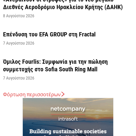
Διεθνές Αεροδρόμιο Ηρακλείου Κρήτης (ΔΑΗΚ)
8 Αυγούστου 2026
Επένδυση του EFA GROUP στη Fractal
7 Αυγούστου 2026
Όμιλος Fourlis: Συμφωνία για την πώληση
συμμετοχής στο Sofia South Ring Mall
7 Αυγούστου 2026
Φόρτωση περισσοτέρων
Σταύρος Καλαφάτης: «Έχουμε δημιουργήσει 20.000
νέες θέσεις εργασίας υψηλής εξειδίκευσης τα
τελευταία επτά χρόνια...
7 Αυγούστου 2026