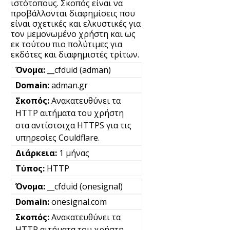
ιστότοπους. Σκοπός είναι να
προβάλλονται διαφημίσεις που
είναι σχετικές και ελκυστικές για
τον μεμονωμένο χρήστη και ως
εκ τούτου πιο πολύτιμες για
εκδότες και διαφημιστές τρίτων.
__cfduid (adman)
adman.gr
Ανακατευθύνει τα
HTTP αιτήματα του χρήστη
στα αντίστοιχα HTTPS για τις
υπηρεσίες Couldflare.
1 μήνας
HTTP
__cfduid (onesignal)
onesignal.com
Ανακατευθύνει τα
HTTP αιτήματα του χρήστη