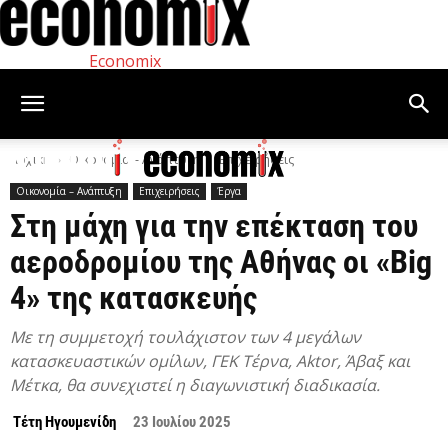
Economix
Αρχική
Οικονομία – Ανάπτυξη
Επιχειρήσεις
Οικονομία – Ανάπτυξη
Επιχειρήσεις
Έργα
Στη μάχη για την επέκταση του
αεροδρομίου της Αθήνας οι «Big
4» της κατασκευής
Με τη συμμετοχή τουλάχιστον των 4 μεγάλων
κατασκευαστικών ομίλων, ΓΕΚ Τέρνα, Aktor, Άβαξ και
Μέτκα, θα συνεχιστεί η διαγωνιστική διαδικασία.
Τέτη Ηγουμενίδη
23 Ιουλίου 2025