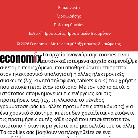
μήκος του ΒΟΑΚ»
Επικοινωνία
7 Αυγούστου 2026
Όροι Χρήσης
Πολιτική Cookies
Πολιτική Προστασίας Προσωπικών Δεδομένων
© 2026 Economix – Με την επιφύλαξη παντός δικαιώματος.
Τα αρχεία αναγνώρισης cookies είναι
αυτοεγκαθιστώμενα αρχεία κειμένου, με
σύντομο περιεχόμενο, που αποθηκεύονται επιτρεπτά
στον ηλεκτρονικό υπολογιστή ή άλλες ηλεκτρονικές
συσκευές (λ.χ. κινητά τηλέφωνα, tablets κ.ο.κ.) του χρήστη,
που επισκέπτεται έναν ιστότοπο. Με τον τρόπο αυτό, ο
ιστότοπος απομνημονεύει τις ενέργειες και τις
προτιμήσεις σας (π.χ. τη γλώσσα, το μέγεθος
γραμματοσειράς και άλλες προτιμήσεις απεικόνισης) για
ένα χρονικό διάστημα, κι έτσι δεν χρειάζεται να εισάγετε
τις προτιμήσεις αυτές κάθε φορά που επισκέπτεστε τον
ιστότοπο ή όταν περιηγείστε από μια σελίδα του σε άλλη.
Τα cookies σας βοηθούν να πλοηγηθείτε σε ένα