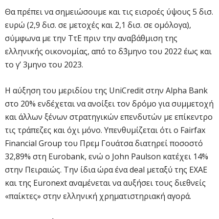
Θα πρέπει να σημειώσουμε και τις εισροές ύψους 5 δισ.
ευρώ (2,9 δισ. σε μετοχές και 2,1 δισ. σε ομόλογα),
σύμφωνα με την ΤτΕ πριν την αναβάθμιση της
ελληνικής οικονομίας, από το δ΄3μηνο του 2022 έως και
το γ’ 3μηνο του 2023.
Η αύξηση του μεριδίου της UniCredit στην Alpha Bank
στο 20% ενδέχεται να ανοίξει τον δρόμο για συμμετοχή
και άλλων ξένων στρατηγικών επενδυτών με επίκεντρο
τις τράπεζες και όχι μόνο. Υπενθυμίζεται ότι ο Fairfax
Financial Group του Πρεμ Γουάτσα διατηρεί ποσοστό
32,89% στη Eurobank, ενώ ο John Paulson κατέχει 14%
στην Πειραιώς. Την ίδια ώρα ένα deal μεταξύ της ΕΧΑΕ
και της Euronext αναμένεται να αυξήσει τους διεθνείς
«παίκτες» στην ελληνική χρηματιστηριακή αγορά.