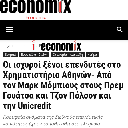
Economix
Αρχική
Θεσμικά
Ευρωπαϊκά - Διεθνή
Θεσμικά
Ευρωπαϊκά - Διεθνή
Οικονομία – Ανάπτυξη
Χρήμα
Οι ισχυροί ξένοι επενδυτές στο
Χρηματιστήριο Αθηνών- Από
τον Μαρκ Μόμπιους στους Πρεμ
Γουάτσα και Τζον Πόλσον και
την Unicredit
Κορυφαία ονόματα της διεθνούς επενδυτικής
κοινότητας έχουν τοποθετηθεί στο ελληνικό