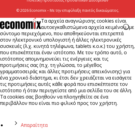
Πολιτική Προστασίας Προσωπικών Δεδομένων
© 2026 Economix – Με την επιφύλαξη παντός δικαιώματος.
Τα αρχεία αναγνώρισης cookies είναι
αυτοεγκαθιστώμενα αρχεία κειμένου, με
σύντομο περιεχόμενο, που αποθηκεύονται επιτρεπτά
στον ηλεκτρονικό υπολογιστή ή άλλες ηλεκτρονικές
συσκευές (λ.χ. κινητά τηλέφωνα, tablets κ.ο.κ.) του χρήστη,
που επισκέπτεται έναν ιστότοπο. Με τον τρόπο αυτό, ο
ιστότοπος απομνημονεύει τις ενέργειες και τις
προτιμήσεις σας (π.χ. τη γλώσσα, το μέγεθος
γραμματοσειράς και άλλες προτιμήσεις απεικόνισης) για
ένα χρονικό διάστημα, κι έτσι δεν χρειάζεται να εισάγετε
τις προτιμήσεις αυτές κάθε φορά που επισκέπτεστε τον
ιστότοπο ή όταν περιηγείστε από μια σελίδα του σε άλλη.
Τα cookies σας βοηθούν να πλοηγηθείτε σε ένα
περιβάλλον που είναι πιο φιλικό προς τον χρήστη.
Απαραίτητα