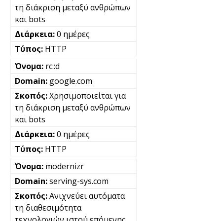
τη διάκριση μεταξύ ανθρώπων
και bots
0 ημέρες
HTTP
rc::d
google.com
Χρησιμοποιείται για
τη διάκριση μεταξύ ανθρώπων
και bots
0 ημέρες
HTTP
modernizr
serving-sys.com
Ανιχνεύει αυτόματα
τη διαθεσιμότητα
τεχνολογιών ιστού επόμενης