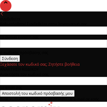
συνδεθείτε
Καλωσήρθατε! Συνδεθείτε στον λογαριασμό σας
το όνομα χρήστη σας
ο κωδικός πρόσβασης σας
Ξεχάσατε τον κωδικό σας; Ζητήστε βοήθεια
ΑΝΑΚΤΗΣΗ ΚΩΔΙΚΟΥ
Ανακτήστε τον κωδικό σας
το email σας
Ένας κωδικός πρόσβασης θα σταλθεί με e-mail σε εσάς.