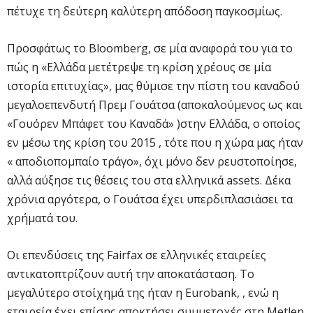
πέτυχε τη δεύτερη καλύτερη απόδοση παγκοσμίως.
Προσφάτως το Bloomberg, σε μία αναφορά του για το
πώς η «Ελλάδα μετέτρεψε τη κρίση χρέους σε μία
ιστορία επιτυχίας», μας θύμισε την πίστη του καναδού
μεγαλοεπενδυτή Πρεμ Γουάτσα (αποκαλούμενος ως και
«Γουόρεν Μπάφετ του Καναδά» )στην Ελλάδα, ο οποίος
εν μέσω της κρίση του 2015 , τότε που η χώρα μας ήταν
« αποδιοπομπαίο τράγο», όχι μόνο δεν ρευστοποίησε,
αλλά αύξησε τις θέσεις του στα ελληνικά assets. Δέκα
χρόνια αργότερα, ο Γουάτσα έχει υπερδιπλασιάσει τα
χρήματά του.
Οι επενδύσεις της Fairfax σε ελληνικές εταιρείες
αντικατοπτρίζουν αυτή την αποκατάσταση. Το
μεγαλύτερο στοίχημά της ήταν η Eurobank, , ενώ η
εταιρεία έχει επίσης αποκτήσει συμμετοχές στη Metlen