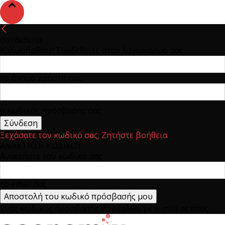
συνδεθείτε
Καλωσήρθατε! Συνδεθείτε στον λογαριασμό σας
το όνομα χρήστη σας
ο κωδικός πρόσβασης σας
Ξεχάσατε τον κωδικό σας; Ζητήστε βοήθεια
ΑΝΑΚΤΗΣΗ ΚΩΔΙΚΟΥ
Ανακτήστε τον κωδικό σας
το email σας
Ένας κωδικός πρόσβασης θα σταλθεί με e-mail σε εσάς.