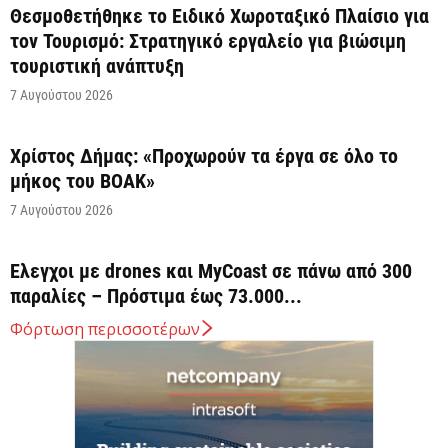
Θεσμοθετήθηκε το Ειδικό Χωροταξικό Πλαίσιο για
τον Τουρισμό: Στρατηγικό εργαλείο για βιώσιμη
τουριστική ανάπτυξη
7 Αυγούστου 2026
Χρίστος Δήμας: «Προχωρούν τα έργα σε όλο το
μήκος του ΒΟΑΚ»
7 Αυγούστου 2026
Έλεγχοι με drones και MyCoast σε πάνω από 300
παραλίες – Πρόστιμα έως 73.000...
7 Αυγούστου 2026
Φόρτωση περισσοτέρων
Η Ελλάδα στις κορυφαίες επιλογές των Ευρωπαίων
ταξιδιωτών, σύμφωνα με έρευνα του ΕΟΤ
7 Αυγούστου 2026