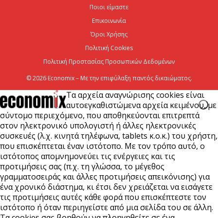
Ποιοι είμαστε
Επικοινωνία
CrediaBank: Στα 53,6 εκατ. ευρώ τα
επαναλαμβανόμενα λειτουργικά κέρδη
Όροι Χρήσης
Πολιτική Cookies
6 Αυγούστου 2026
Πολιτική Προστασίας Προσωπικών Δεδομένων
© 2026 Economix – Με την επιφύλαξη παντός δικαιώματος.
Τα αρχεία αναγνώρισης cookies είναι
αυτοεγκαθιστώμενα αρχεία κειμένου, με
σύντομο περιεχόμενο, που αποθηκεύονται επιτρεπτά
στον ηλεκτρονικό υπολογιστή ή άλλες ηλεκτρονικές
συσκευές (λ.χ. κινητά τηλέφωνα, tablets κ.ο.κ.) του χρήστη,
που επισκέπτεται έναν ιστότοπο. Με τον τρόπο αυτό, ο
ιστότοπος απομνημονεύει τις ενέργειες και τις
προτιμήσεις σας (π.χ. τη γλώσσα, το μέγεθος
γραμματοσειράς και άλλες προτιμήσεις απεικόνισης) για
ένα χρονικό διάστημα, κι έτσι δεν χρειάζεται να εισάγετε
τις προτιμήσεις αυτές κάθε φορά που επισκέπτεστε τον
ιστότοπο ή όταν περιηγείστε από μια σελίδα του σε άλλη.
Τα cookies σας βοηθούν να πλοηγηθείτε σε ένα