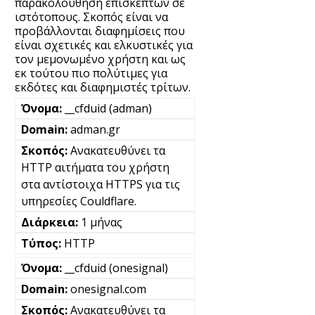
παρακολούθηση επισκεπτών σε
ιστότοπους. Σκοπός είναι να
προβάλλονται διαφημίσεις που
είναι σχετικές και ελκυστικές για
τον μεμονωμένο χρήστη και ως
εκ τούτου πιο πολύτιμες για
εκδότες και διαφημιστές τρίτων.
__cfduid (adman)
adman.gr
Ανακατευθύνει τα
HTTP αιτήματα του χρήστη
στα αντίστοιχα HTTPS για τις
υπηρεσίες Couldflare.
1 μήνας
HTTP
__cfduid (onesignal)
onesignal.com
Ανακατευθύνει τα