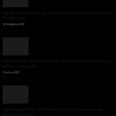
6 Αυγούστου 2026
Σκλαβενίτης: Εγκαίνια για το νέο hypermarket στη Ρενώ στη Νέα
Φιλαδέλφεια
Κυβερνητική Επιτροπή Βιομηχανίας – Κυρ.
22 Νοεμβρίου 2022
Μητσοτάκης: Η ενίσχυση της παραγωγικής βάσης
αποτελεί στρατηγική προτεραιότητα
6 Αυγούστου 2026
Στην ΑΑΔΕ ο Κυρ. Μητσοτάκης για την εφαρμογή
Forward Green: Μοναδική έκθεση για την Κυκλική Οικονομία με
myAGRO: Η χώρα δεν μπορεί να...
πολλαπλά μηνύματα...
9 Ιουνίου 2023
6 Αυγούστου 2026
Ένα υποχρεωτικό εθνικό πλαίσιο κανόνων σχετικά
με τις απαιτήσεις ασφάλειας των συστημάτων
αυτόνομης οδήγησης...
«Εξοικονομώ 2025»: Ο απόλυτος οδηγός με ερωτήσεις και
6 Αυγούστου 2026
απαντήσεις για το...