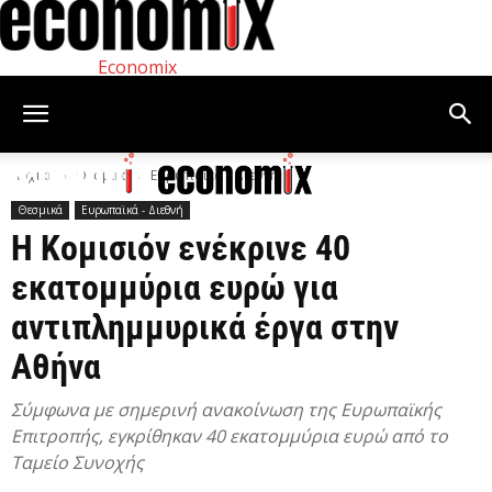
Economix
Αρχική
Θεσμικά
Ευρωπαϊκά - Διεθνή
Θεσμικά
Ευρωπαϊκά - Διεθνή
H Κομισιόν ενέκρινε 40
εκατομμύρια ευρώ για
αντιπλημμυρικά έργα στην
Αθήνα
Σύμφωνα με σημερινή ανακοίνωση της Ευρωπαϊκής
Επιτροπής, εγκρίθηκαν 40 εκατομμύρια ευρώ από το
Ταμείο Συνοχής