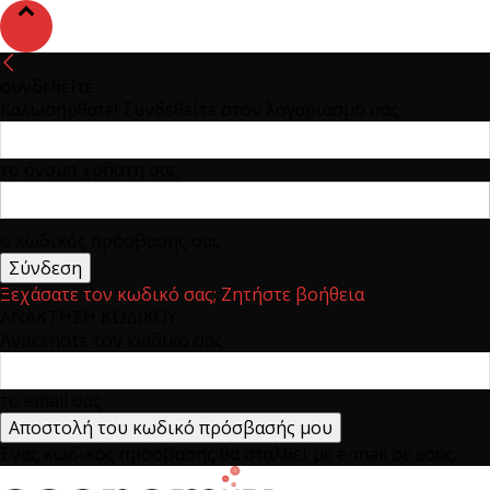
συνδεθείτε
Καλωσήρθατε! Συνδεθείτε στον λογαριασμό σας
το όνομα χρήστη σας
ο κωδικός πρόσβασης σας
Ξεχάσατε τον κωδικό σας; Ζητήστε βοήθεια
ΑΝΑΚΤΗΣΗ ΚΩΔΙΚΟΥ
Ανακτήστε τον κωδικό σας
το email σας
Ένας κωδικός πρόσβασης θα σταλθεί με e-mail σε εσάς.