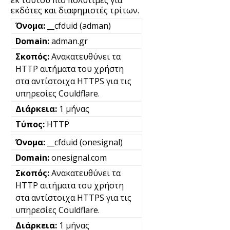
εκ τούτου πιο πολύτιμες για
εκδότες και διαφημιστές τρίτων.
__cfduid (adman)
adman.gr
Ανακατευθύνει τα
HTTP αιτήματα του χρήστη
στα αντίστοιχα HTTPS για τις
υπηρεσίες Couldflare.
1 μήνας
HTTP
__cfduid (onesignal)
onesignal.com
Ανακατευθύνει τα
HTTP αιτήματα του χρήστη
στα αντίστοιχα HTTPS για τις
υπηρεσίες Couldflare.
1 μήνας