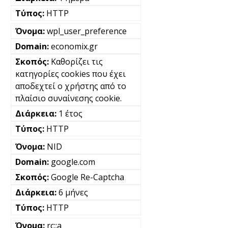
HTTP
wpl_user_preference
economix.gr
Καθορίζει τις
κατηγορίες cookies που έχει
αποδεχτεί ο χρήστης από το
πλαίσιο συναίνεσης cookie.
1 έτος
HTTP
NID
google.com
Google Re-Captcha
6 μήνες
HTTP
rc::a