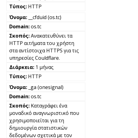
HTTP
__cfduid (os.tc)
os.tc
Ανακατευθύνει τα
HTTP αιτήματα του χρήστη
στα αντίστοιχα HTTPS για τις
υπηρεσίες Couldflare.
1 μήνας
HTTP
_ga (onesignal)
os.tc
Καταγράφει ένα
μοναδικό αναγνωριστικό που
χρησιμοποιείται για τη
δημιουργία στατιστικών
δεδομένων σχετικά με τον