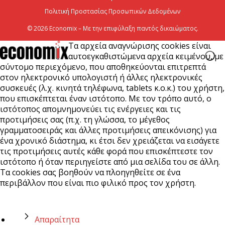
Πολιτική Προστασίας Προσωπικών Δεδομένων
5 Αυγούστου 2026
© 2026 Economix – Με την επιφύλαξη παντός δικαιώματος.
Τα αρχεία αναγνώρισης cookies είναι
αυτοεγκαθιστώμενα αρχεία κειμένου, με
σύντομο περιεχόμενο, που αποθηκεύονται επιτρεπτά
στον ηλεκτρονικό υπολογιστή ή άλλες ηλεκτρονικές
συσκευές (λ.χ. κινητά τηλέφωνα, tablets κ.ο.κ.) του χρήστη,
που επισκέπτεται έναν ιστότοπο. Με τον τρόπο αυτό, ο
ιστότοπος απομνημονεύει τις ενέργειες και τις
προτιμήσεις σας (π.χ. τη γλώσσα, το μέγεθος
γραμματοσειράς και άλλες προτιμήσεις απεικόνισης) για
ένα χρονικό διάστημα, κι έτσι δεν χρειάζεται να εισάγετε
τις προτιμήσεις αυτές κάθε φορά που επισκέπτεστε τον
ιστότοπο ή όταν περιηγείστε από μια σελίδα του σε άλλη.
Τα cookies σας βοηθούν να πλοηγηθείτε σε ένα
περιβάλλον που είναι πιο φιλικό προς τον χρήστη.
Απαραίτητα