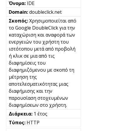
IDE
doubleclick.net
Χρησιμοποιείται από
το Google DoubleClick για την
καταχώριση και αναφορά των
ενεργειών του χρήστη του
ιστότοπου μετά από προβολή
ή κλικ σε μια από τις
διαφημίσεις του
διαφημιζόμενου με σκοπό τη
μέτρηση της
αποτελεσματικότητας μιας
διαφήμισης και την
παρουσίαση στοχευμένων
διαφημίσεων στο χρήστη.
1 έτος
HTTP