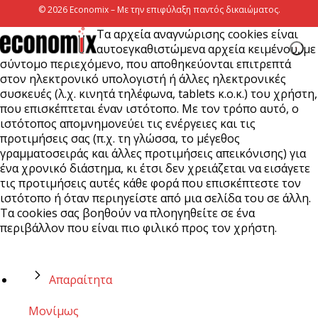
© 2026 Economix – Με την επιφύλαξη παντός δικαιώματος.
Τα αρχεία αναγνώρισης cookies είναι
αυτοεγκαθιστώμενα αρχεία κειμένου, με
σύντομο περιεχόμενο, που αποθηκεύονται επιτρεπτά
στον ηλεκτρονικό υπολογιστή ή άλλες ηλεκτρονικές
συσκευές (λ.χ. κινητά τηλέφωνα, tablets κ.ο.κ.) του χρήστη,
που επισκέπτεται έναν ιστότοπο. Με τον τρόπο αυτό, ο
ιστότοπος απομνημονεύει τις ενέργειες και τις
προτιμήσεις σας (π.χ. τη γλώσσα, το μέγεθος
γραμματοσειράς και άλλες προτιμήσεις απεικόνισης) για
ένα χρονικό διάστημα, κι έτσι δεν χρειάζεται να εισάγετε
τις προτιμήσεις αυτές κάθε φορά που επισκέπτεστε τον
ιστότοπο ή όταν περιηγείστε από μια σελίδα του σε άλλη.
Τα cookies σας βοηθούν να πλοηγηθείτε σε ένα
περιβάλλον που είναι πιο φιλικό προς τον χρήστη.
Απαραίτητα
Μονίμως