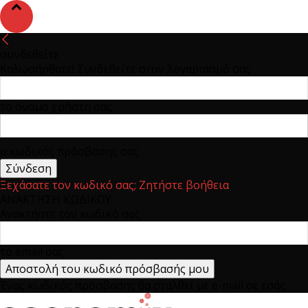
συνδεθείτε
Καλωσήρθατε! Συνδεθείτε στον λογαριασμό σας
το όνομα χρήστη σας
ο κωδικός πρόσβασης σας
Ξεχάσατε τον κωδικό σας; Ζητήστε βοήθεια
ΑΝΑΚΤΗΣΗ ΚΩΔΙΚΟΥ
Ανακτήστε τον κωδικό σας
το email σας
Ένας κωδικός πρόσβασης θα σταλθεί με e-mail σε εσάς.