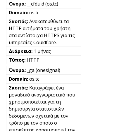
__cfduid (os.tc)
os.tc
Ανακατευθύνει τα
HTTP αιτήματα του χρήστη
στα αντίστοιχα HTTPS για τις
υπηρεσίες Couldflare.
1 μήνας
HTTP
_ga (onesignal)
os.tc
Καταγράφει ένα
μοναδικό αναγνωριστικό που
χρησιμοποιείται για τη
δημιουργία στατιστικών
δεδομένων σχετικά με τον
τρόπο με τον οποίο ο
επισκέπτης χρησιμοποιεί τον