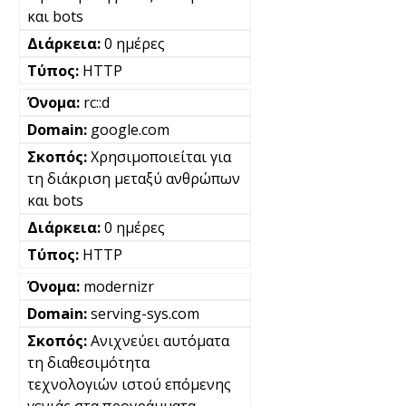
και bots
0 ημέρες
HTTP
rc::d
google.com
Χρησιμοποιείται για
τη διάκριση μεταξύ ανθρώπων
και bots
0 ημέρες
HTTP
modernizr
serving-sys.com
Ανιχνεύει αυτόματα
τη διαθεσιμότητα
τεχνολογιών ιστού επόμενης
γενιάς στα προγράμματα