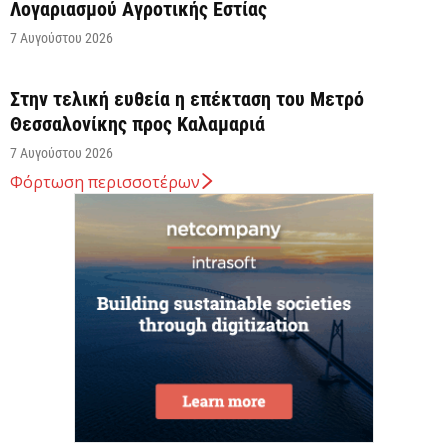
Λογαριασμού Αγροτικής Εστίας
7 Αυγούστου 2026
Στην τελική ευθεία η επέκταση του Μετρό
Θεσσαλονίκης προς Καλαμαριά
7 Αυγούστου 2026
Φόρτωση περισσοτέρων
Κ. Χατζηδάκης: Στον κάλαθο των αχρήστων οι
αμφισβητήσεις για το καλώδιο της ηλεκτρικής
διασύνδεσης...
6 Αυγούστου 2026
Κυβερνητική Επιτροπή Βιομηχανίας – Κυρ.
Μητσοτάκης: Η ενίσχυση της παραγωγικής βάσης
αποτελεί στρατηγική προτεραιότητα
6 Αυγούστου 2026