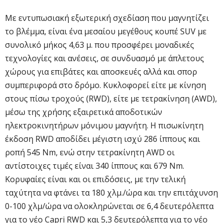
Με εντυπωσιακή εξωτερική σχεδίαση που μαγνητίζει
το βλέμμα, είναι ένα μεσαίου μεγέθους κουπέ SUV με
συνολικό μήκος 4,63 μ. που προσφέρει μοναδικές
τεχνολογίες και ανέσεις, σε συνδυασμό με άπλετους
χώρους για επιβάτες και αποσκευές αλλά και σπορ
συμπεριφορά στο δρόμο. Κυκλοφορεί είτε με κίνηση
στους πίσω τροχούς (RWD), είτε με τετρακίνηση (AWD),
μέσω της χρήσης εξαιρετικά αποδοτικών
ηλεκτροκινητήρων μόνιμου μαγνήτη. Η πισωκίνητη
έκδοση RWD αποδίδει μέγιστη ισχύ 286 ίππους και
ροπή 545 Nm, ενώ στην τετρακίνητη AWD οι
αντίστοιχες τιμές είναι 340 ίππους και 679 Nm.
Κορυφαίες είναι και οι επιδόσεις, με την τελική
ταχύτητα να φτάνει τα 180 χλμ./ώρα και την επιτάχυνση
0-100 χλμ/ώρα να ολοκληρώνεται σε 6,4 δευτερόλεπτα
για το νέο Capri RWD και 5,3 δευτερόλεπτα για το νέο