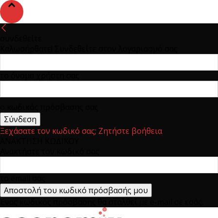
συνδεθείτε
Καλωσήρθατε! Συνδεθείτε στον λογαριασμό σας
το όνομα χρήστη σας
ο κωδικός πρόσβασης σας
Ξεχάσατε τον κωδικό σας; Ζητήστε βοήθεια
ΑΝΑΚΤΗΣΗ ΚΩΔΙΚΟΥ
Ανακτήστε τον κωδικό σας
το email σας
Ένας κωδικός πρόσβασης θα σταλθεί με e-mail σε εσάς.