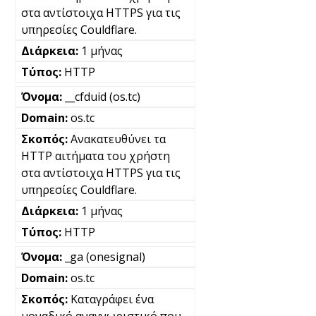
στα αντίστοιχα HTTPS για τις
υπηρεσίες Couldflare.
1 μήνας
HTTP
__cfduid (os.tc)
os.tc
Ανακατευθύνει τα
HTTP αιτήματα του χρήστη
στα αντίστοιχα HTTPS για τις
υπηρεσίες Couldflare.
1 μήνας
HTTP
_ga (onesignal)
os.tc
Καταγράφει ένα
μοναδικό αναγνωριστικό που