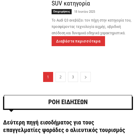
SUV κατηγορία
Επιχειρήσεις
18 Ιουνίου 2025
Το Audi Q3 ανεβάζει τον πήχη στην κατηγορία του,
προσφέροντας τεχνολογία αιχμής, υβριδική
απόδοση και δυναμικά οδηγικά χαρακτηριστικά.
Διαβάστε περισσότερα
1
2
3
ΡΟΗ ΕΙΔΗΣΕΩΝ
Δεύτερη πηγή εισοδήματος για τους
επαγγελματίες ψαράδες ο αλιευτικός τουρισμός