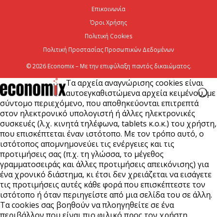
για τη στρατηγική είσοδό του...
Επικοινωνία
7 Αυγούστου 2026
Όροι Χρήσης
Πολιτική Cookies
Πολιτική Προστασίας Προσωπικών Δεδομένων
© 2026 Economix – Με την επιφύλαξη παντός δικαιώματος.
Τα αρχεία αναγνώρισης cookies είναι
αυτοεγκαθιστώμενα αρχεία κειμένου, με
σύντομο περιεχόμενο, που αποθηκεύονται επιτρεπτά
στον ηλεκτρονικό υπολογιστή ή άλλες ηλεκτρονικές
συσκευές (λ.χ. κινητά τηλέφωνα, tablets κ.ο.κ.) του χρήστη,
που επισκέπτεται έναν ιστότοπο. Με τον τρόπο αυτό, ο
ιστότοπος απομνημονεύει τις ενέργειες και τις
προτιμήσεις σας (π.χ. τη γλώσσα, το μέγεθος
γραμματοσειράς και άλλες προτιμήσεις απεικόνισης) για
ένα χρονικό διάστημα, κι έτσι δεν χρειάζεται να εισάγετε
τις προτιμήσεις αυτές κάθε φορά που επισκέπτεστε τον
ιστότοπο ή όταν περιηγείστε από μια σελίδα του σε άλλη.
Τα cookies σας βοηθούν να πλοηγηθείτε σε ένα
περιβάλλον που είναι πιο φιλικό προς τον χρήστη.