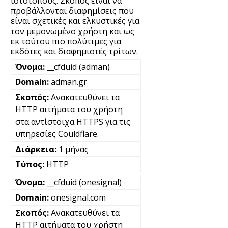
ιστότοπους. Σκοπός είναι να
προβάλλονται διαφημίσεις που
είναι σχετικές και ελκυστικές για
τον μεμονωμένο χρήστη και ως
εκ τούτου πιο πολύτιμες για
εκδότες και διαφημιστές τρίτων.
__cfduid (adman)
adman.gr
Ανακατευθύνει τα
HTTP αιτήματα του χρήστη
στα αντίστοιχα HTTPS για τις
υπηρεσίες Couldflare.
1 μήνας
HTTP
__cfduid (onesignal)
onesignal.com
Ανακατευθύνει τα
HTTP αιτήματα του χρήστη