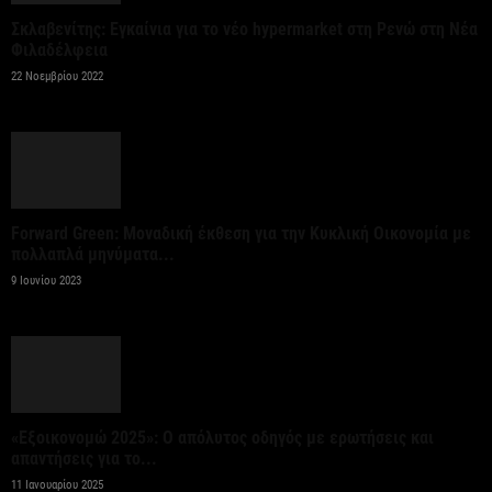
Σταύρος Καλαφάτης: «Έχουμε δημιουργήσει 20.000
Σκλαβενίτης: Εγκαίνια για το νέο hypermarket στη Ρενώ στη Νέα
νέες θέσεις εργασίας υψηλής εξειδίκευσης τα
Φιλαδέλφεια
τελευταία επτά χρόνια...
22 Νοεμβρίου 2022
7 Αυγούστου 2026
Θεσσαλονίκη: Οι αλλαγές στις λεωφορειακές
γραμμές που θα ισχύσουν με τη λειτουργία της
επέκτασης...
Forward Green: Μοναδική έκθεση για την Κυκλική Οικονομία με
πολλαπλά μηνύματα...
7 Αυγούστου 2026
9 Ιουνίου 2023
Υποχώρησε στο 3,4% ο πληθωρισμός τον Ιούλιο
7 Αυγούστου 2026
«Γιατί οι Τούρκοι συρρέουν στα ελληνικά νησιά;»
«Εξοικονομώ 2025»: Ο απόλυτος οδηγός με ερωτήσεις και
7 Αυγούστου 2026
απαντήσεις για το...
11 Ιανουαρίου 2025