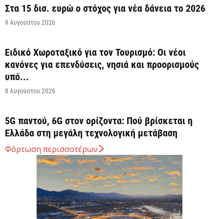
Στα 15 δισ. ευρώ ο στόχος για νέα δάνεια το 2026
9 Αυγούστου 2026
Ειδικό Χωροταξικό για τον Τουρισμό: Οι νέοι
κανόνες για επενδύσεις, νησιά και προορισμούς
υπό...
8 Αυγούστου 2026
5G παντού, 6G στον ορίζοντα: Πού βρίσκεται η
Ελλάδα στη μεγάλη τεχνολογική μετάβαση
8 Αυγούστου 2026
Φόρτωση περισσοτέρων
Διευρύνεται η εθνική πρωτοβουλία για τις τιμές
στο ράφι των σούπερ μάρκετ
8 Αυγούστου 2026