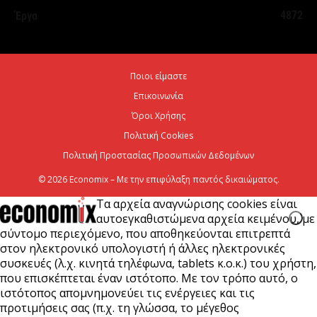
ΥΠΕΘΟΟ: Υποβλήθηκε το αίτημα για την
4872
Έργα
ενεργοποίηση της ρήτρας διαφυγής για την
ενεργειακή ανθεκτικότητα
6 Αυγούστου 2026
Ποιοι είμαστε
Επικοινωνία
Viohalco: Ισχυρές επιδόσεις το πρώτο εξάμηνο του
2026
Όροι Χρήσης
Πολιτική Cookies
6 Αυγούστου 2026
Πολιτική Προστασίας Προσωπικών Δεδομένων
© 2026 Economix – Με την επιφύλαξη παντός δικαιώματος.
Τα αρχεία αναγνώρισης cookies είναι
αυτοεγκαθιστώμενα αρχεία κειμένου, με
σύντομο περιεχόμενο, που αποθηκεύονται επιτρεπτά
στον ηλεκτρονικό υπολογιστή ή άλλες ηλεκτρονικές
συσκευές (λ.χ. κινητά τηλέφωνα, tablets κ.ο.κ.) του χρήστη,
που επισκέπτεται έναν ιστότοπο. Με τον τρόπο αυτό, ο
ιστότοπος απομνημονεύει τις ενέργειες και τις
προτιμήσεις σας (π.χ. τη γλώσσα, το μέγεθος