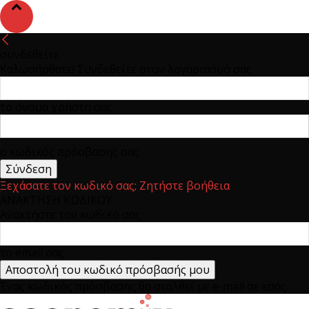
συνδεθείτε
Καλωσήρθατε! Συνδεθείτε στον λογαριασμό σας
το όνομα χρήστη σας
ο κωδικός πρόσβασης σας
Ξεχάσατε τον κωδικό σας; Ζητήστε βοήθεια
ΑΝΑΚΤΗΣΗ ΚΩΔΙΚΟΥ
Ανακτήστε τον κωδικό σας
το email σας
Ένας κωδικός πρόσβασης θα σταλθεί με e-mail σε εσάς.