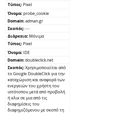
Pixel
probe_cookie
adman.gr
---
Μόνιμα
Pixel
IDE
doubleclick.net
Χρησιμοποιείται από
το Google DoubleClick για την
καταχώριση και αναφορά των
ενεργειών του χρήστη του
ιστότοπου μετά από προβολή
ή κλικ σε μια από τις
διαφημίσεις του
διαφημιζόμενου με σκοπό τη