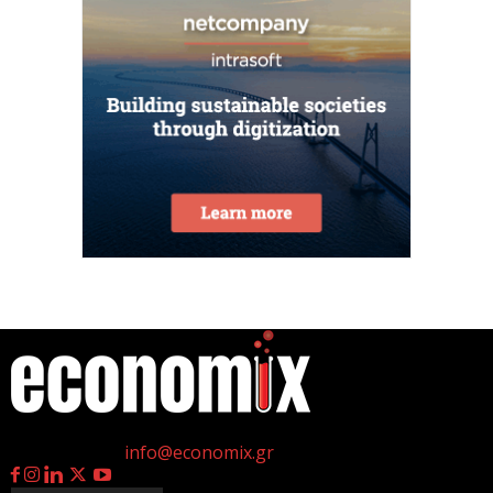
ΟΠΕΚΑ: Αύριο η δεύτερη πληρωμή των δικαιούχων
του Λογαριασμού Αγροτικής Εστίας
6 Αυγούστου 2026
CrediaBank: Στα 53,6 εκατ. ευρώ τα
επαναλαμβανόμενα λειτουργικά κέρδη
6 Αυγούστου 2026
Βιομηχανία: επίθεση ουσίας από ΕΛΑΣ σε
κυβέρνηση Μητσοτάκη
6 Αυγούστου 2026
η
Γεννημένοι την 4
Ιουλίου.
Οι ελληνικές scale-ups επιχειρήσεις στρέφονται
Επικοινωνία:
info@economix.gr
στην ανάπτυξη