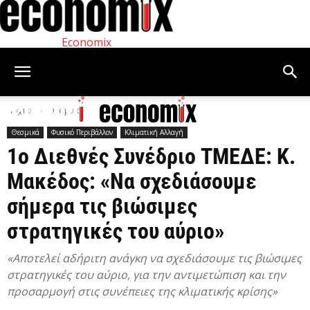
Economix
Αρχική
Θεσμικά
Θεσμικά
Φυσικό Περιβάλλον
Κλιματική Αλλαγή
1ο Διεθνές Συνέδριο ΤΜΕΔΕ: Κ.
Μακέδος: «Να σχεδιάσουμε
σήμερα τις βιώσιμες
στρατηγικές του αύριο»
«Αποτελεί αδήριτη ανάγκη να σχεδιάσουμε τις βιώσιμες
στρατηγικές του αύριο, για την αντιμετώπιση και την
προσαρμογή στις συνέπειες της κλιματικής κρίσης»