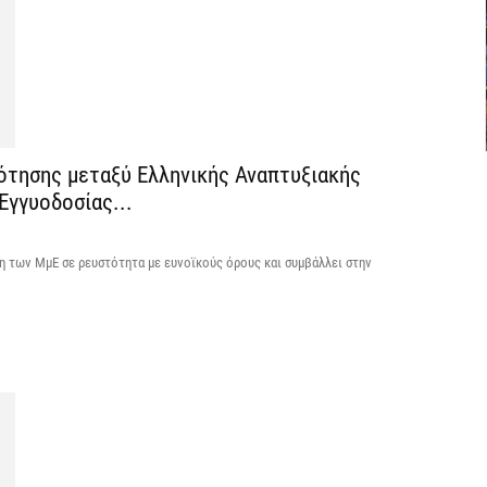
7 
Θ
λ
μ
7 
τησης μεταξύ Ελληνικής Αναπτυξιακής
Εγγυοδοσίας...
Υ
Ι
η των ΜμΕ σε ρευστότητα με ευνοϊκούς όρους και συμβάλλει στην
7 
«
ν
7 
Α
α