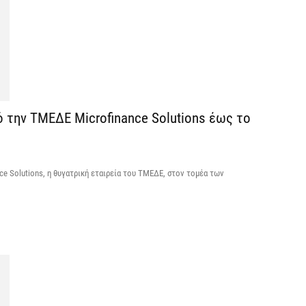
7 
Κ
Σ
α
7 
ό την ΤΜΕΔΕ Microfinance Solutions έως το
Σ
φ
3
nce Solutions, η θυγατρική εταιρεία του ΤΜΕΔΕ, στον τομέα των
7 
Η
χ
Ο
το
7 