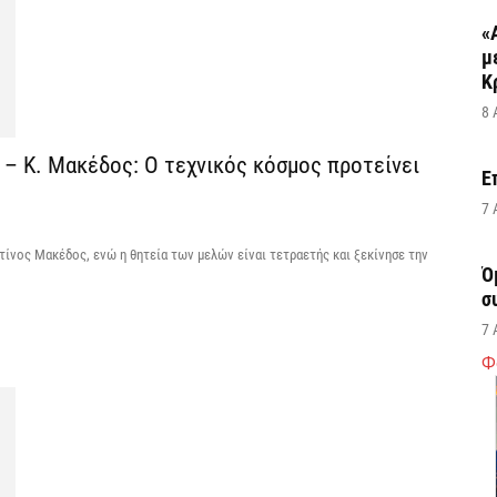
«
μ
Κ
8 
– Κ. Μακέδος: Ο τεχνικός κόσμος προτείνει
Ε
7 
ίνος Μακέδος, ενώ η θητεία των μελών είναι τετραετής και ξεκίνησε την
Ό
σ
7 
Φ
Σ
δ
υ
χ