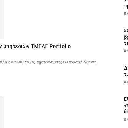
π
8 
5
β
τ
ν υπηρεσιών ΤΜΕΔΕ Portfolio
8 
πλήρως αναβαθμισμένες, σηματοδοτώντας ένα ποιοτικό άλμα στη
Δ
τ
8 
Ε
«
δ
8 