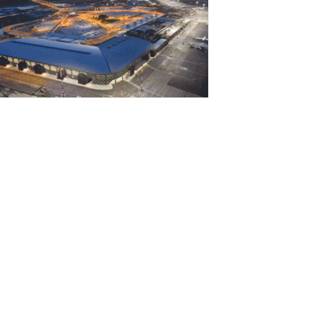
Αυγούστου 2026
εσσαλονίκη: Οι αλλαγές στις
εωφορειακές γραμμές που θα ισχύσουν
ε τη λειτουργία της επέκτασης...
Αυγούστου 2026
ποχώρησε στο 3,4% ο πληθωρισμός τον
ούλιο
Αυγούστου 2026
Γιατί οι Τούρκοι συρρέουν στα ελληνικά
ησιά;»
Αυγούστου 2026
ναρτήθηκε o διαγωνισμός για την
νάπλαση της ΔΕΘ (φωτογραφίες)