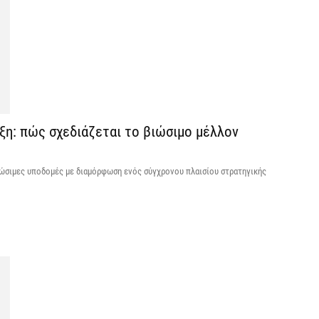
Κ
Σ
δ
7 
Υ
ξη: πώς σχεδιάζεται το βιώσιμο μέλλον
Π
β
βιώσιμες υποδομές με διαμόρφωση ενός σύγχρονου πλαισίου στρατηγικής
7 
Σ
Ι
7 
Θ
Π