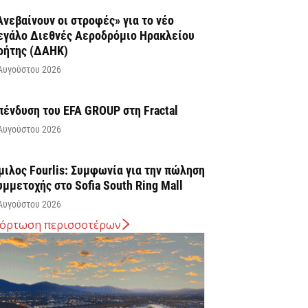
Ανεβαίνουν οι στροφές» για το νέο
εγάλο Διεθνές Αεροδρόμιο Ηρακλείου
ρήτης (ΔΑΗΚ)
Αυγούστου 2026
πένδυση του EFA GROUP στη Fractal
Αυγούστου 2026
μιλος Fourlis: Συμφωνία για την πώληση
υμμετοχής στο Sofia South Ring Mall
Αυγούστου 2026
όρτωση περισσοτέρων
ταύρος Καλαφάτης: «Έχουμε
ημιουργήσει 20.000 νέες θέσεις εργασίας
ψηλής εξειδίκευσης τα τελευταία επτά
ρόνια...