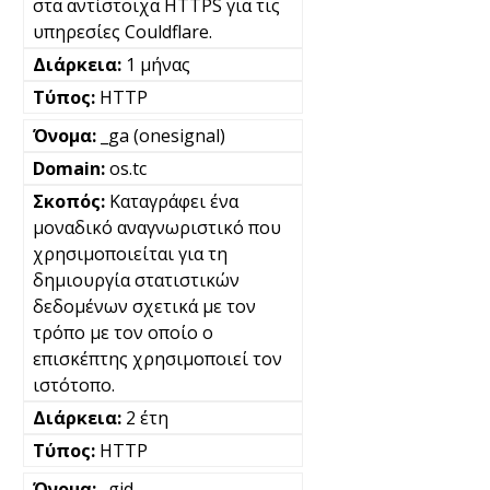
στα αντίστοιχα HTTPS για τις
υπηρεσίες Couldflare.
1 μήνας
HTTP
_ga (onesignal)
os.tc
Καταγράφει ένα
μοναδικό αναγνωριστικό που
χρησιμοποιείται για τη
δημιουργία στατιστικών
δεδομένων σχετικά με τον
τρόπο με τον οποίο ο
επισκέπτης χρησιμοποιεί τον
ιστότοπο.
2 έτη
HTTP
_gid