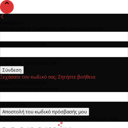
συνδεθείτε
Καλωσήρθατε! Συνδεθείτε στον λογαριασμό σας
το όνομα χρήστη σας
ο κωδικός πρόσβασης σας
Ξεχάσατε τον κωδικό σας; Ζητήστε βοήθεια
ΑΝΑΚΤΗΣΗ ΚΩΔΙΚΟΥ
Ανακτήστε τον κωδικό σας
το email σας
Ένας κωδικός πρόσβασης θα σταλθεί με e-mail σε εσάς.